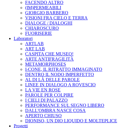
FACENDO ALTRO
(IM)PERMEABILI
GIORGIO BARBERO
VISIONI FRA CIELO E TERRA
DIALOGE / DIALOGHI
CHIAROSCURO
FUORISERIE
Laboratori
ARTLAB
ART LAB
CASPITA CHE MUSEO!
ARTE ANTIFRAGILITÀ
METAMORPHOSES
I-CONE, IL RITRATTO IMMAGINATO
DENTRO IL NODO IMPERFETTO
AL DI LÀ DELLE PAROLE
LINEE IN DIALOGO A ROVESCIO
LA VIE EN ROSE
PAROLE PER COLPIRE
I CIELI DI PALAZZO
PERFORMANCE SUL SEGNO LIBERO
DALL'OMBRA NASCE COSA
APERTO CHIUSO
DIONISO, UN DIO LIQUIDO E MOLTEPLICE
Progetti