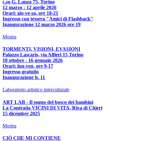
c.so G. Lanza 75, Torino
12 marzo - 12 aprile 2026
Orari: gio-ve-sa, ore 18-21
Ingresso con tessera "Amici di Flashback"
Inaugurazione 12 marzo 2026 ore 19
Mostra
TORMENTI, VISIONI, EVASIONI
Palazzo Lascaris, via Alfieri 15 Torino
10 ottobre - 16 gennaio 2026
Orari: lun-ven, ore 9-17
Ingresso gratuito
Inaugurazione h. 11
Laboratorio artistico interculturale
ART LAB - Il sogno del bosco dei bambini
La Contrada VICINI DI VITA, Riva di Chieri
15 dicembre 2025
Mostra
CIÒ CHE MI CONTIENE