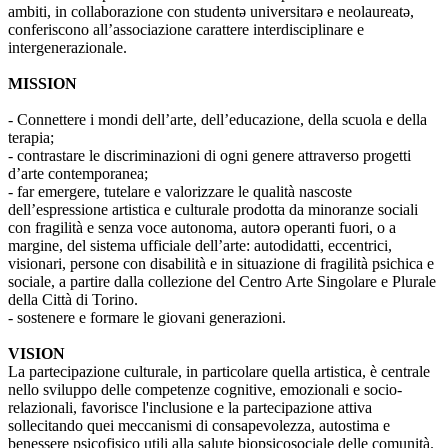
ambiti, in collaborazione con studentə universitarə e neolaureatə,
conferiscono all’associazione carattere interdisciplinare e
intergenerazionale.
MISSION
- Connettere i mondi dell’arte, dell’educazione, della scuola e della
terapia;
- contrastare le discriminazioni di ogni genere attraverso progetti
d’arte contemporanea;
- far emergere, tutelare e valorizzare le qualità nascoste
dell’espressione artistica e culturale prodotta da minoranze sociali
con fragilità e senza voce autonoma, autorə operanti fuori, o a
margine, del sistema ufficiale dell’arte: autodidatti, eccentrici,
visionari, persone con disabilità e in situazione di fragilità psichica e
sociale, a partire dalla collezione del Centro Arte Singolare e Plurale
della Città di Torino.
- sostenere e formare le giovani generazioni.
VISION
La partecipazione culturale, in particolare quella artistica, è centrale
nello sviluppo delle competenze cognitive, emozionali e socio-
relazionali, favorisce l'inclusione e la partecipazione attiva
sollecitando quei meccanismi di consapevolezza, autostima e
benessere psicofisico utili alla salute biopsicosociale delle comunità.