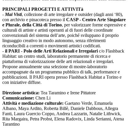
PRINCIPALI PROGETTI E ATTIVITà
-
Mai Visti
, collezione di arte irregolare e outsider (dagli anni ‘80),
con archivio e pinacoteca presso il
CASP - Centro Arte Singolare
e Plurale, della Città di Torino
, per valorizzare forme espressive e
culturali di artiste e artisti operanti al di fuori delle coordinate
convenzionali del sistema dell’arte, poiché sviluppano il proprio
linguaggio creativo in modo autonomo, senza riferimenti
riconducibili a correnti o movimenti artistici codificati.
-
il PARI - Polo delle Arti Relazionali e Irregolari
c/o Flashback
Habitat: un centro studi, laboratorio permanente di ricerca e
piattaforma di valorizzazione delle arti relazionali e irregolari.
Propone annualmente una selezione di mostre-laboratorio
accompagnate da un programma pubblico di talk, performance e
pubblicazioni. Il PARI opera presso Flashback Habitat a Torino e
con iniziative diffuse.
Direzione artistica:
Tea Taramino e Irene Pittatore
Comunicazione:
Chen Li
Attività e mediazione culturale:
Gaetano Verde, Emanuela
Albano, Maya Ardito, Roberta Billè, Daniele Dabbous, Allegra
Fanti, Laura Guercio Coppo, Andrea Lazzarin, Natalie Lithwick,
Rita Margaira, Petra Probst, Elena Radovix, Linda Serianni, Atena
Tarantino