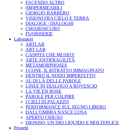
FACENDO ALTRO
(IM)PERMEABILI
GIORGIO BARBERO
VISIONI FRA CIELO E TERRA
DIALOGE / DIALOGHI
CHIAROSCURO
FUORISERIE
Laboratori
ARTLAB
ART LAB
CASPITA CHE MUSEO!
ARTE ANTIFRAGILITÀ
METAMORPHOSES
I-CONE, IL RITRATTO IMMAGINATO
DENTRO IL NODO IMPERFETTO
AL DI LÀ DELLE PAROLE
LINEE IN DIALOGO A ROVESCIO
LA VIE EN ROSE
PAROLE PER COLPIRE
I CIELI DI PALAZZO
PERFORMANCE SUL SEGNO LIBERO
DALL'OMBRA NASCE COSA
APERTO CHIUSO
DIONISO, UN DIO LIQUIDO E MOLTEPLICE
Progetti