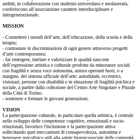
ambiti, in collaborazione con studentə universitarə e neolaureatə,
conferiscono all’associazione carattere interdisciplinare e
intergenerazionale.
MISSION
- Connettere i mondi dell’arte, dell’educazione, della scuola e della
terapia;
- contrastare le discriminazioni di ogni genere attraverso progetti
d’arte contemporanea;
- far emergere, tutelare e valorizzare le qualità nascoste
dell’espressione artistica e culturale prodotta da minoranze sociali
con fragilità e senza voce autonoma, autorə operanti fuori, o a
margine, del sistema ufficiale dell’arte: autodidatti, eccentrici,
visionari, persone con disabilità e in situazione di fragilità psichica e
sociale, a partire dalla collezione del Centro Arte Singolare e Plurale
della Città di Torino.
- sostenere e formare le giovani generazioni.
VISION
La partecipazione culturale, in particolare quella artistica, è centrale
nello sviluppo delle competenze cognitive, emozionali e socio-
relazionali, favorisce l'inclusione e la partecipazione attiva
sollecitando quei meccanismi di consapevolezza, autostima e
benessere psicofisico utili alla salute biopsicosociale delle comunità.