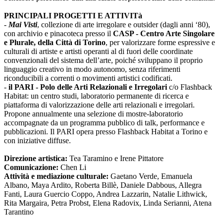
PRINCIPALI PROGETTI E ATTIVITà
-
Mai Visti
, collezione di arte irregolare e outsider (dagli anni ‘80),
con archivio e pinacoteca presso il
CASP - Centro Arte Singolare
e Plurale, della Città di Torino
, per valorizzare forme espressive e
culturali di artiste e artisti operanti al di fuori delle coordinate
convenzionali del sistema dell’arte, poiché sviluppano il proprio
linguaggio creativo in modo autonomo, senza riferimenti
riconducibili a correnti o movimenti artistici codificati.
-
il PARI - Polo delle Arti Relazionali e Irregolari
c/o Flashback
Habitat: un centro studi, laboratorio permanente di ricerca e
piattaforma di valorizzazione delle arti relazionali e irregolari.
Propone annualmente una selezione di mostre-laboratorio
accompagnate da un programma pubblico di talk, performance e
pubblicazioni. Il PARI opera presso Flashback Habitat a Torino e
con iniziative diffuse.
Direzione artistica:
Tea Taramino e Irene Pittatore
Comunicazione:
Chen Li
Attività e mediazione culturale:
Gaetano Verde, Emanuela
Albano, Maya Ardito, Roberta Billè, Daniele Dabbous, Allegra
Fanti, Laura Guercio Coppo, Andrea Lazzarin, Natalie Lithwick,
Rita Margaira, Petra Probst, Elena Radovix, Linda Serianni, Atena
Tarantino