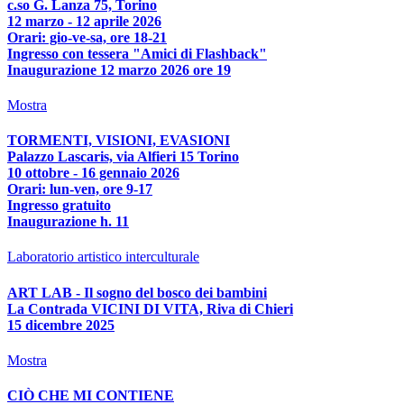
c.so G. Lanza 75, Torino
12 marzo - 12 aprile 2026
Orari: gio-ve-sa, ore 18-21
Ingresso con tessera "Amici di Flashback"
Inaugurazione 12 marzo 2026 ore 19
Mostra
TORMENTI, VISIONI, EVASIONI
Palazzo Lascaris, via Alfieri 15 Torino
10 ottobre - 16 gennaio 2026
Orari: lun-ven, ore 9-17
Ingresso gratuito
Inaugurazione h. 11
Laboratorio artistico interculturale
ART LAB - Il sogno del bosco dei bambini
La Contrada VICINI DI VITA, Riva di Chieri
15 dicembre 2025
Mostra
CIÒ CHE MI CONTIENE