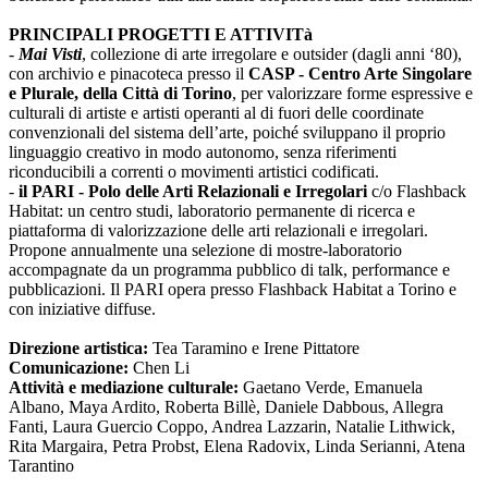
PRINCIPALI PROGETTI E ATTIVITà
-
Mai Visti
, collezione di arte irregolare e outsider (dagli anni ‘80),
con archivio e pinacoteca presso il
CASP - Centro Arte Singolare
e Plurale, della Città di Torino
, per valorizzare forme espressive e
culturali di artiste e artisti operanti al di fuori delle coordinate
convenzionali del sistema dell’arte, poiché sviluppano il proprio
linguaggio creativo in modo autonomo, senza riferimenti
riconducibili a correnti o movimenti artistici codificati.
-
il PARI - Polo delle Arti Relazionali e Irregolari
c/o Flashback
Habitat: un centro studi, laboratorio permanente di ricerca e
piattaforma di valorizzazione delle arti relazionali e irregolari.
Propone annualmente una selezione di mostre-laboratorio
accompagnate da un programma pubblico di talk, performance e
pubblicazioni. Il PARI opera presso Flashback Habitat a Torino e
con iniziative diffuse.
Direzione artistica:
Tea Taramino e Irene Pittatore
Comunicazione:
Chen Li
Attività e mediazione culturale:
Gaetano Verde, Emanuela
Albano, Maya Ardito, Roberta Billè, Daniele Dabbous, Allegra
Fanti, Laura Guercio Coppo, Andrea Lazzarin, Natalie Lithwick,
Rita Margaira, Petra Probst, Elena Radovix, Linda Serianni, Atena
Tarantino