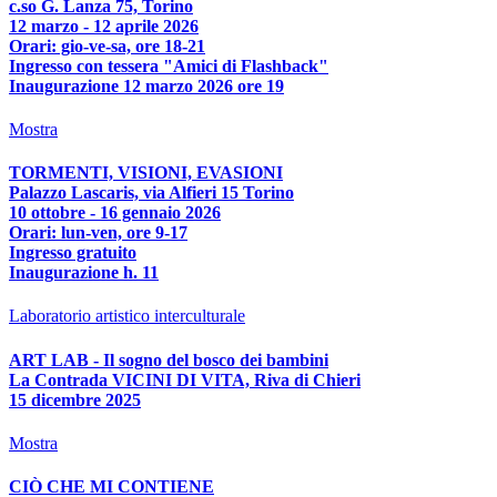
c.so G. Lanza 75, Torino
12 marzo - 12 aprile 2026
Orari: gio-ve-sa, ore 18-21
Ingresso con tessera "Amici di Flashback"
Inaugurazione 12 marzo 2026 ore 19
Mostra
TORMENTI, VISIONI, EVASIONI
Palazzo Lascaris, via Alfieri 15 Torino
10 ottobre - 16 gennaio 2026
Orari: lun-ven, ore 9-17
Ingresso gratuito
Inaugurazione h. 11
Laboratorio artistico interculturale
ART LAB - Il sogno del bosco dei bambini
La Contrada VICINI DI VITA, Riva di Chieri
15 dicembre 2025
Mostra
CIÒ CHE MI CONTIENE