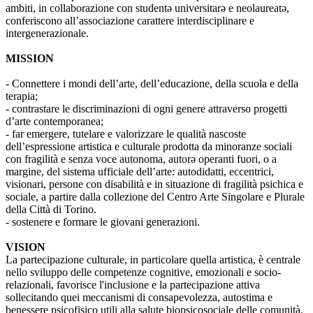
ambiti, in collaborazione con studentə universitarə e neolaureatə,
conferiscono all’associazione carattere interdisciplinare e
intergenerazionale.
MISSION
- Connettere i mondi dell’arte, dell’educazione, della scuola e della
terapia;
- contrastare le discriminazioni di ogni genere attraverso progetti
d’arte contemporanea;
- far emergere, tutelare e valorizzare le qualità nascoste
dell’espressione artistica e culturale prodotta da minoranze sociali
con fragilità e senza voce autonoma, autorə operanti fuori, o a
margine, del sistema ufficiale dell’arte: autodidatti, eccentrici,
visionari, persone con disabilità e in situazione di fragilità psichica e
sociale, a partire dalla collezione del Centro Arte Singolare e Plurale
della Città di Torino.
- sostenere e formare le giovani generazioni.
VISION
La partecipazione culturale, in particolare quella artistica, è centrale
nello sviluppo delle competenze cognitive, emozionali e socio-
relazionali, favorisce l'inclusione e la partecipazione attiva
sollecitando quei meccanismi di consapevolezza, autostima e
benessere psicofisico utili alla salute biopsicosociale delle comunità.