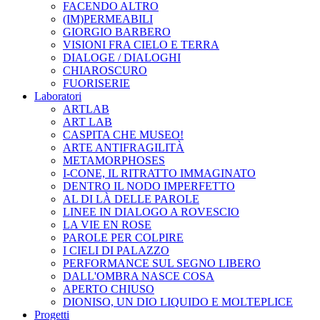
FACENDO ALTRO
(IM)PERMEABILI
GIORGIO BARBERO
VISIONI FRA CIELO E TERRA
DIALOGE / DIALOGHI
CHIAROSCURO
FUORISERIE
Laboratori
ARTLAB
ART LAB
CASPITA CHE MUSEO!
ARTE ANTIFRAGILITÀ
METAMORPHOSES
I-CONE, IL RITRATTO IMMAGINATO
DENTRO IL NODO IMPERFETTO
AL DI LÀ DELLE PAROLE
LINEE IN DIALOGO A ROVESCIO
LA VIE EN ROSE
PAROLE PER COLPIRE
I CIELI DI PALAZZO
PERFORMANCE SUL SEGNO LIBERO
DALL'OMBRA NASCE COSA
APERTO CHIUSO
DIONISO, UN DIO LIQUIDO E MOLTEPLICE
Progetti