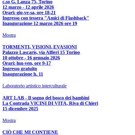
c.so G. Lanza 75, Torino
12 marzo - 12 aprile 2026
Orari: gio-ve-sa, ore 18-21
Ingresso con tessera "Amici di Flashback"
Inaugurazione 12 marzo 2026 ore 19
Mostra
TORMENTI, VISIONI, EVASIONI
Palazzo Lascaris, via Alfieri 15 Torino
10 ottobre - 16 gennaio 2026
Orari: lun-ven, ore 9-17
Ingresso gratuito
Inaugurazione h. 11
Laboratorio artistico interculturale
ART LAB - Il sogno del bosco dei bambini
La Contrada VICINI DI VITA, Riva di Chieri
15 dicembre 2025
Mostra
CIÒ CHE MI CONTIENE