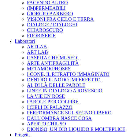
FACENDO ALTRO
(IM)PERMEABILI
GIORGIO BARBERO
VISIONI FRA CIELO E TERRA
DIALOGE / DIALOGHI
CHIAROSCURO
FUORISERIE
Laboratori
ARTLAB
ART LAB
CASPITA CHE MUSEO!
ARTE ANTIFRAGILITÀ
METAMORPHOSES
I-CONE, IL RITRATTO IMMAGINATO
DENTRO IL NODO IMPERFETTO
AL DI LÀ DELLE PAROLE
LINEE IN DIALOGO A ROVESCIO
LA VIE EN ROSE
PAROLE PER COLPIRE
I CIELI DI PALAZZO
PERFORMANCE SUL SEGNO LIBERO
DALL'OMBRA NASCE COSA
APERTO CHIUSO
DIONISO, UN DIO LIQUIDO E MOLTEPLICE
Progetti