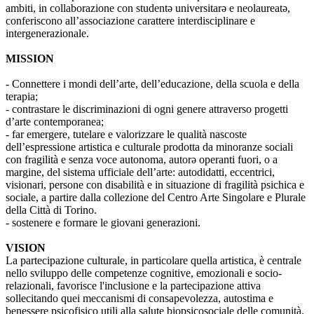
ambiti, in collaborazione con studentə universitarə e neolaureatə,
conferiscono all’associazione carattere interdisciplinare e
intergenerazionale.
MISSION
- Connettere i mondi dell’arte, dell’educazione, della scuola e della
terapia;
- contrastare le discriminazioni di ogni genere attraverso progetti
d’arte contemporanea;
- far emergere, tutelare e valorizzare le qualità nascoste
dell’espressione artistica e culturale prodotta da minoranze sociali
con fragilità e senza voce autonoma, autorə operanti fuori, o a
margine, del sistema ufficiale dell’arte: autodidatti, eccentrici,
visionari, persone con disabilità e in situazione di fragilità psichica e
sociale, a partire dalla collezione del Centro Arte Singolare e Plurale
della Città di Torino.
- sostenere e formare le giovani generazioni.
VISION
La partecipazione culturale, in particolare quella artistica, è centrale
nello sviluppo delle competenze cognitive, emozionali e socio-
relazionali, favorisce l'inclusione e la partecipazione attiva
sollecitando quei meccanismi di consapevolezza, autostima e
benessere psicofisico utili alla salute biopsicosociale delle comunità.