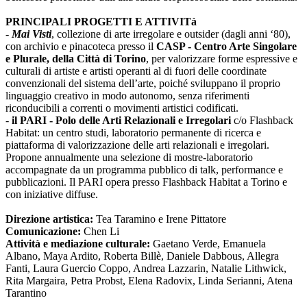
PRINCIPALI PROGETTI E ATTIVITà
-
Mai Visti
, collezione di arte irregolare e outsider (dagli anni ‘80),
con archivio e pinacoteca presso il
CASP - Centro Arte Singolare
e Plurale, della Città di Torino
, per valorizzare forme espressive e
culturali di artiste e artisti operanti al di fuori delle coordinate
convenzionali del sistema dell’arte, poiché sviluppano il proprio
linguaggio creativo in modo autonomo, senza riferimenti
riconducibili a correnti o movimenti artistici codificati.
-
il PARI - Polo delle Arti Relazionali e Irregolari
c/o Flashback
Habitat: un centro studi, laboratorio permanente di ricerca e
piattaforma di valorizzazione delle arti relazionali e irregolari.
Propone annualmente una selezione di mostre-laboratorio
accompagnate da un programma pubblico di talk, performance e
pubblicazioni. Il PARI opera presso Flashback Habitat a Torino e
con iniziative diffuse.
Direzione artistica:
Tea Taramino e Irene Pittatore
Comunicazione:
Chen Li
Attività e mediazione culturale:
Gaetano Verde, Emanuela
Albano, Maya Ardito, Roberta Billè, Daniele Dabbous, Allegra
Fanti, Laura Guercio Coppo, Andrea Lazzarin, Natalie Lithwick,
Rita Margaira, Petra Probst, Elena Radovix, Linda Serianni, Atena
Tarantino