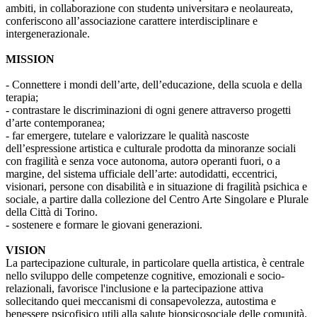
ambiti, in collaborazione con studentə universitarə e neolaureatə,
conferiscono all’associazione carattere interdisciplinare e
intergenerazionale.
MISSION
- Connettere i mondi dell’arte, dell’educazione, della scuola e della
terapia;
- contrastare le discriminazioni di ogni genere attraverso progetti
d’arte contemporanea;
- far emergere, tutelare e valorizzare le qualità nascoste
dell’espressione artistica e culturale prodotta da minoranze sociali
con fragilità e senza voce autonoma, autorə operanti fuori, o a
margine, del sistema ufficiale dell’arte: autodidatti, eccentrici,
visionari, persone con disabilità e in situazione di fragilità psichica e
sociale, a partire dalla collezione del Centro Arte Singolare e Plurale
della Città di Torino.
- sostenere e formare le giovani generazioni.
VISION
La partecipazione culturale, in particolare quella artistica, è centrale
nello sviluppo delle competenze cognitive, emozionali e socio-
relazionali, favorisce l'inclusione e la partecipazione attiva
sollecitando quei meccanismi di consapevolezza, autostima e
benessere psicofisico utili alla salute biopsicosociale delle comunità.