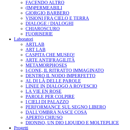
FACENDO ALTRO
(IM)PERMEABILI
GIORGIO BARBERO
VISIONI FRA CIELO E TERRA
DIALOGE / DIALOGHI
CHIAROSCURO
FUORISERIE
Laboratori
ARTLAB
ART LAB
CASPITA CHE MUSEO!
ARTE ANTIFRAGILITÀ
METAMORPHOSES
I-CONE, IL RITRATTO IMMAGINATO
DENTRO IL NODO IMPERFETTO
AL DI LÀ DELLE PAROLE
LINEE IN DIALOGO A ROVESCIO
LA VIE EN ROSE
PAROLE PER COLPIRE
I CIELI DI PALAZZO
PERFORMANCE SUL SEGNO LIBERO
DALL'OMBRA NASCE COSA
APERTO CHIUSO
DIONISO, UN DIO LIQUIDO E MOLTEPLICE
Progetti