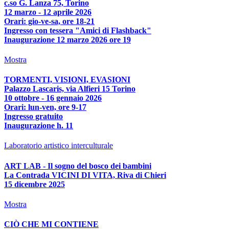
c.so G. Lanza 75, Torino
12 marzo - 12 aprile 2026
Orari: gio-ve-sa, ore 18-21
Ingresso con tessera "Amici di Flashback"
Inaugurazione 12 marzo 2026 ore 19
Mostra
TORMENTI, VISIONI, EVASIONI
Palazzo Lascaris, via Alfieri 15 Torino
10 ottobre - 16 gennaio 2026
Orari: lun-ven, ore 9-17
Ingresso gratuito
Inaugurazione h. 11
Laboratorio artistico interculturale
ART LAB - Il sogno del bosco dei bambini
La Contrada VICINI DI VITA, Riva di Chieri
15 dicembre 2025
Mostra
CIÒ CHE MI CONTIENE