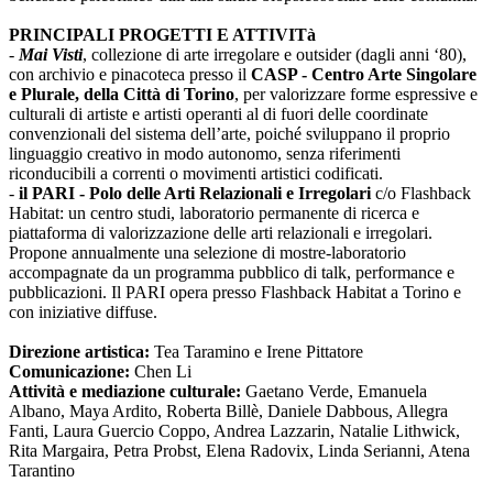
PRINCIPALI PROGETTI E ATTIVITà
-
Mai Visti
, collezione di arte irregolare e outsider (dagli anni ‘80),
con archivio e pinacoteca presso il
CASP - Centro Arte Singolare
e Plurale, della Città di Torino
, per valorizzare forme espressive e
culturali di artiste e artisti operanti al di fuori delle coordinate
convenzionali del sistema dell’arte, poiché sviluppano il proprio
linguaggio creativo in modo autonomo, senza riferimenti
riconducibili a correnti o movimenti artistici codificati.
-
il PARI - Polo delle Arti Relazionali e Irregolari
c/o Flashback
Habitat: un centro studi, laboratorio permanente di ricerca e
piattaforma di valorizzazione delle arti relazionali e irregolari.
Propone annualmente una selezione di mostre-laboratorio
accompagnate da un programma pubblico di talk, performance e
pubblicazioni. Il PARI opera presso Flashback Habitat a Torino e
con iniziative diffuse.
Direzione artistica:
Tea Taramino e Irene Pittatore
Comunicazione:
Chen Li
Attività e mediazione culturale:
Gaetano Verde, Emanuela
Albano, Maya Ardito, Roberta Billè, Daniele Dabbous, Allegra
Fanti, Laura Guercio Coppo, Andrea Lazzarin, Natalie Lithwick,
Rita Margaira, Petra Probst, Elena Radovix, Linda Serianni, Atena
Tarantino