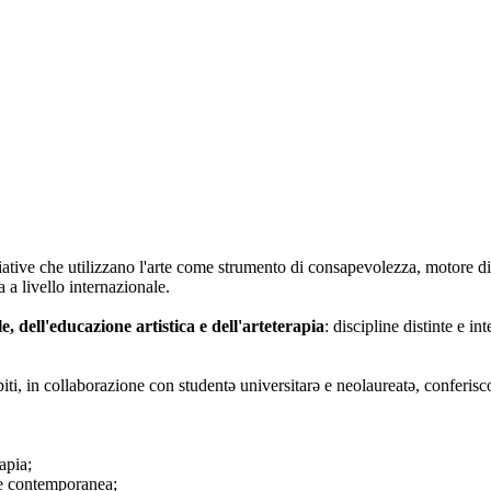
iative che utilizzano l'arte come strumento di consapevolezza, motore di
 a livello internazionale.
le, dell'educazione artistica e dell'arteterapia
: discipline distinte e i
biti, in collaborazione con studentə universitarə e neolaureatə, conferisc
apia;
rte contemporanea;