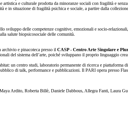
one artistica e culturale prodotta da minoranze sociali con fragilità e se
lità e in situazione di fragilità psichica e sociale, a partire dalla collezi
nello sviluppo delle competenze cognitive, emozionali e socio-relazionali,
alla salute biopsicosociale delle comunità.
on archivio e pinacoteca presso il
CASP - Centro Arte Singolare e Plura
enzionali del sistema dell’arte, poiché sviluppano il proprio linguaggio c
tat: un centro studi, laboratorio permanente di ricerca e piattaforma di
blico di talk, performance e pubblicazioni. Il PARI opera presso Flash
ya Ardito, Roberta Billè, Daniele Dabbous, Allegra Fanti, Laura Gue