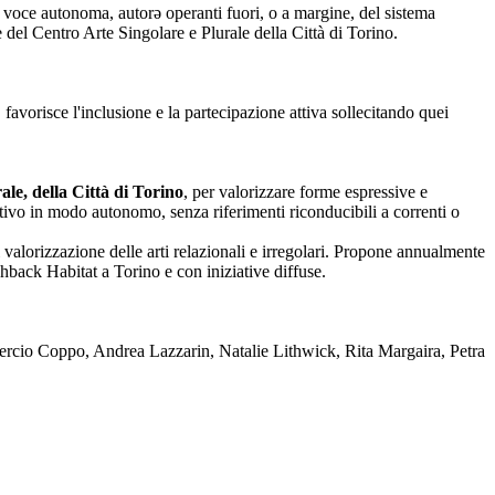
nza voce autonoma, autorə operanti fuori, o a margine, del sistema
one del Centro Arte Singolare e Plurale della Città di Torino.
 favorisce l'inclusione e la partecipazione attiva sollecitando quei
le, della Città di Torino
, per valorizzare forme espressive e
reativo in modo autonomo, senza riferimenti riconducibili a correnti o
 valorizzazione delle arti relazionali e irregolari. Propone annualmente
back Habitat a Torino e con iniziative diffuse.
rcio Coppo, Andrea Lazzarin, Natalie Lithwick, Rita Margaira, Petra