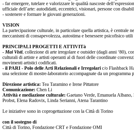
- far emergere, tutelare e valorizzare le qualità nascoste dell’espressi
ufficiale dell’arte: autodidatti, eccentrici, visionari, persone con disabi
- sostenere e formare le giovani generazioni.
VISION
La partecipazione culturale, in particolare quella artistica, è centrale 
meccanismi di consapevolezza, autostima e benessere psicofisico utili 
PRINCIPALI PROGETTI E ATTIVITà
-
Mai Visti
, collezione di arte irregolare e outsider (dagli anni ‘80), c
culturali di artiste e artisti operanti al di fuori delle coordinate conv
movimenti artistici codificati.
-
il PARI - Polo delle Arti Relazionali e Irregolari
c/o Flashback Habi
una selezione di mostre-laboratorio accompagnate da un programma pub
Direzione artistica:
Tea Taramino e Irene Pittatore
Comunicazione:
Chen Li
Attività e mediazione culturale:
Gaetano Verde, Emanuela Albano, Ma
Probst, Elena Radovix, Linda Serianni, Atena Tarantino
Le iniziative sono in coprogettazione con la Città di Torino
con il sostegno di
Città di Torino, Fondazione CRT e Fondazione OMI