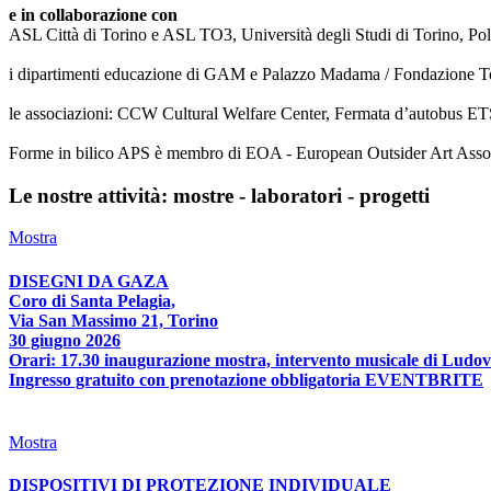
e in collaborazione con
ASL Città di Torino e ASL TO3, Università degli Studi di Torino, Poli
i dipartimenti educazione di GAM e Palazzo Madama / Fondazione T
le associazioni: CCW Cultural Welfare Center, Fermata d’autobus ETS
Forme in bilico APS è membro di EOA - European Outsider Art Associat
Le nostre attività: mostre - laboratori - progetti
Mostra
DISEGNI DA GAZA
Coro di Santa Pelagia,
Via San Massimo 21, Torino
30 giugno 2026
Orari: 17.30 inaugurazione mostra, intervento musicale di Ludov
Ingresso gratuito con prenotazione obbligatoria EVENTBRITE
Mostra
DISPOSITIVI DI PROTEZIONE INDIVIDUALE