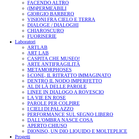
FACENDO ALTRO
(IM)PERMEABILI
GIORGIO BARBERO
VISIONI FRA CIELO E TERRA
DIALOGE / DIALOGHI
CHIAROSCURO
FUORISERIE
Laboratori
ARTLAB
ART LAB
CASPITA CHE MUSEO!
ARTE ANTIFRAGILITÀ
METAMORPHOSES
I-CONE, IL RITRATTO IMMAGINATO
DENTRO IL NODO IMPERFETTO
AL DI LÀ DELLE PAROLE
LINEE IN DIALOGO A ROVESCIO
LA VIE EN ROSE
PAROLE PER COLPIRE
I CIELI DI PALAZZO
PERFORMANCE SUL SEGNO LIBERO
DALL'OMBRA NASCE COSA
APERTO CHIUSO
DIONISO, UN DIO LIQUIDO E MOLTEPLICE
Progetti