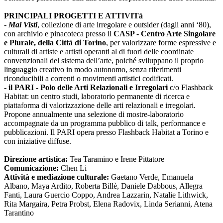
PRINCIPALI PROGETTI E ATTIVITà
-
Mai Visti
, collezione di arte irregolare e outsider (dagli anni ‘80),
con archivio e pinacoteca presso il
CASP - Centro Arte Singolare
e Plurale, della Città di Torino
, per valorizzare forme espressive e
culturali di artiste e artisti operanti al di fuori delle coordinate
convenzionali del sistema dell’arte, poiché sviluppano il proprio
linguaggio creativo in modo autonomo, senza riferimenti
riconducibili a correnti o movimenti artistici codificati.
-
il PARI - Polo delle Arti Relazionali e Irregolari
c/o Flashback
Habitat: un centro studi, laboratorio permanente di ricerca e
piattaforma di valorizzazione delle arti relazionali e irregolari.
Propone annualmente una selezione di mostre-laboratorio
accompagnate da un programma pubblico di talk, performance e
pubblicazioni. Il PARI opera presso Flashback Habitat a Torino e
con iniziative diffuse.
Direzione artistica:
Tea Taramino e Irene Pittatore
Comunicazione:
Chen Li
Attività e mediazione culturale:
Gaetano Verde, Emanuela
Albano, Maya Ardito, Roberta Billè, Daniele Dabbous, Allegra
Fanti, Laura Guercio Coppo, Andrea Lazzarin, Natalie Lithwick,
Rita Margaira, Petra Probst, Elena Radovix, Linda Serianni, Atena
Tarantino