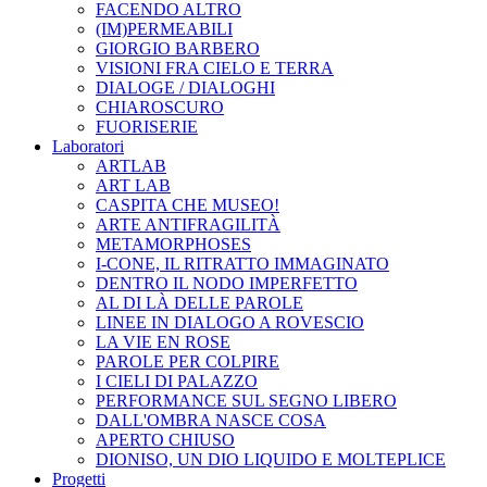
FACENDO ALTRO
(IM)PERMEABILI
GIORGIO BARBERO
VISIONI FRA CIELO E TERRA
DIALOGE / DIALOGHI
CHIAROSCURO
FUORISERIE
Laboratori
ARTLAB
ART LAB
CASPITA CHE MUSEO!
ARTE ANTIFRAGILITÀ
METAMORPHOSES
I-CONE, IL RITRATTO IMMAGINATO
DENTRO IL NODO IMPERFETTO
AL DI LÀ DELLE PAROLE
LINEE IN DIALOGO A ROVESCIO
LA VIE EN ROSE
PAROLE PER COLPIRE
I CIELI DI PALAZZO
PERFORMANCE SUL SEGNO LIBERO
DALL'OMBRA NASCE COSA
APERTO CHIUSO
DIONISO, UN DIO LIQUIDO E MOLTEPLICE
Progetti