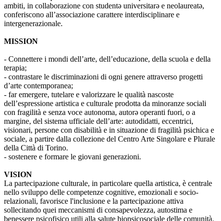
ambiti, in collaborazione con studentə universitarə e neolaureatə,
conferiscono all’associazione carattere interdisciplinare e
intergenerazionale.
MISSION
- Connettere i mondi dell’arte, dell’educazione, della scuola e della
terapia;
- contrastare le discriminazioni di ogni genere attraverso progetti
d’arte contemporanea;
- far emergere, tutelare e valorizzare le qualità nascoste
dell’espressione artistica e culturale prodotta da minoranze sociali
con fragilità e senza voce autonoma, autorə operanti fuori, o a
margine, del sistema ufficiale dell’arte: autodidatti, eccentrici,
visionari, persone con disabilità e in situazione di fragilità psichica e
sociale, a partire dalla collezione del Centro Arte Singolare e Plurale
della Città di Torino.
- sostenere e formare le giovani generazioni.
VISION
La partecipazione culturale, in particolare quella artistica, è centrale
nello sviluppo delle competenze cognitive, emozionali e socio-
relazionali, favorisce l'inclusione e la partecipazione attiva
sollecitando quei meccanismi di consapevolezza, autostima e
benessere psicofisico utili alla salute biopsicosociale delle comunità.