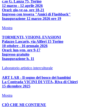
c.so G. Lanza 75, Torino
12 marzo - 12 aprile 2026
Orari: gio-ve-sa, ore 18-21
Ingresso con tessera "Amici di Flashback"
Inaugurazione 12 marzo 2026 ore 19
Mostra
TORMENTI, VISIONI, EVASIONI
Palazzo Lascaris, via Alfieri 15 Torino
10 ottobre - 16 gennaio 2026
Orari: lun-ven, ore 9-17
Ingresso gratuito
Inaugurazione h. 11
Laboratorio artistico interculturale
ART LAB - Il sogno del bosco dei bambini
La Contrada VICINI DI VITA, Riva di Chieri
15 dicembre 2025
Mostra
CIÒ CHE MI CONTIENE