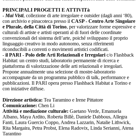
PRINCIPALI PROGETTI E ATTIVITà
-
Mai Visti
, collezione di arte irregolare e outsider (dagli anni ‘80),
con archivio e pinacoteca presso il
CASP - Centro Arte Singolare
e Plurale, della Città di Torino
, per valorizzare forme espressive e
culturali di artiste e artisti operanti al di fuori delle coordinate
convenzionali del sistema dell’arte, poiché sviluppano il proprio
linguaggio creativo in modo autonomo, senza riferimenti
riconducibili a correnti o movimenti artistici codificati.
-
il PARI - Polo delle Arti Relazionali e Irregolari
c/o Flashback
Habitat: un centro studi, laboratorio permanente di ricerca e
piattaforma di valorizzazione delle arti relazionali e irregolari.
Propone annualmente una selezione di mostre-laboratorio
accompagnate da un programma pubblico di talk, performance e
pubblicazioni. Il PARI opera presso Flashback Habitat a Torino e
con iniziative diffuse.
Direzione artistica:
Tea Taramino e Irene Pittatore
Comunicazione:
Chen Li
Attività e mediazione culturale:
Gaetano Verde, Emanuela
Albano, Maya Ardito, Roberta Billè, Daniele Dabbous, Allegra
Fanti, Laura Guercio Coppo, Andrea Lazzarin, Natalie Lithwick,
Rita Margaira, Petra Probst, Elena Radovix, Linda Serianni, Atena
Tarantino