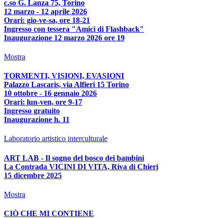
c.so G. Lanza 75, Torino
12 marzo - 12 aprile 2026
Orari: gio-ve-sa, ore 18-21
Ingresso con tessera "Amici di Flashback"
Inaugurazione 12 marzo 2026 ore 19
Mostra
TORMENTI, VISIONI, EVASIONI
Palazzo Lascaris, via Alfieri 15 Torino
10 ottobre - 16 gennaio 2026
Orari: lun-ven, ore 9-17
Ingresso gratuito
Inaugurazione h. 11
Laboratorio artistico interculturale
ART LAB - Il sogno del bosco dei bambini
La Contrada VICINI DI VITA, Riva di Chieri
15 dicembre 2025
Mostra
CIÒ CHE MI CONTIENE