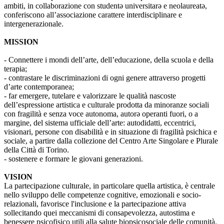
ambiti, in collaborazione con studentə universitarə e neolaureatə,
conferiscono all’associazione carattere interdisciplinare e
intergenerazionale.
MISSION
- Connettere i mondi dell’arte, dell’educazione, della scuola e della
terapia;
- contrastare le discriminazioni di ogni genere attraverso progetti
d’arte contemporanea;
- far emergere, tutelare e valorizzare le qualità nascoste
dell’espressione artistica e culturale prodotta da minoranze sociali
con fragilità e senza voce autonoma, autorə operanti fuori, o a
margine, del sistema ufficiale dell’arte: autodidatti, eccentrici,
visionari, persone con disabilità e in situazione di fragilità psichica e
sociale, a partire dalla collezione del Centro Arte Singolare e Plurale
della Città di Torino.
- sostenere e formare le giovani generazioni.
VISION
La partecipazione culturale, in particolare quella artistica, è centrale
nello sviluppo delle competenze cognitive, emozionali e socio-
relazionali, favorisce l'inclusione e la partecipazione attiva
sollecitando quei meccanismi di consapevolezza, autostima e
benessere psicofisico utili alla salute biopsicosociale delle comunità.