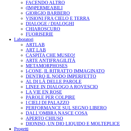
FACENDO ALTRO
(IM)PERMEABILI
GIORGIO BARBERO
VISIONI FRA CIELO E TERRA
DIALOGE / DIALOGHI
CHIAROSCURO
FUORISERIE
Laboratori
ARTLAB
ART LAB
CASPITA CHE MUSEO!
ARTE ANTIFRAGILITÀ
METAMORPHOSES
I-CONE, IL RITRATTO IMMAGINATO
DENTRO IL NODO IMPERFETTO
AL DI LÀ DELLE PAROLE
LINEE IN DIALOGO A ROVESCIO
LA VIE EN ROSE
PAROLE PER COLPIRE
I CIELI DI PALAZZO
PERFORMANCE SUL SEGNO LIBERO
DALL'OMBRA NASCE COSA
APERTO CHIUSO
DIONISO, UN DIO LIQUIDO E MOLTEPLICE
Progetti