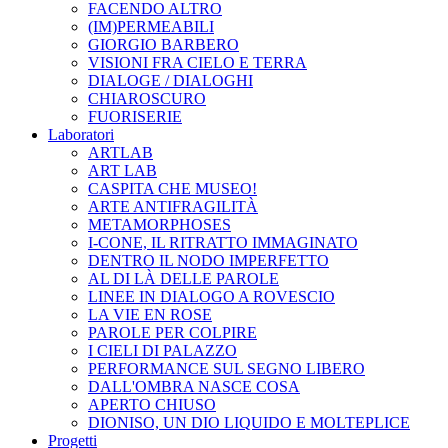
FACENDO ALTRO
(IM)PERMEABILI
GIORGIO BARBERO
VISIONI FRA CIELO E TERRA
DIALOGE / DIALOGHI
CHIAROSCURO
FUORISERIE
Laboratori
ARTLAB
ART LAB
CASPITA CHE MUSEO!
ARTE ANTIFRAGILITÀ
METAMORPHOSES
I-CONE, IL RITRATTO IMMAGINATO
DENTRO IL NODO IMPERFETTO
AL DI LÀ DELLE PAROLE
LINEE IN DIALOGO A ROVESCIO
LA VIE EN ROSE
PAROLE PER COLPIRE
I CIELI DI PALAZZO
PERFORMANCE SUL SEGNO LIBERO
DALL'OMBRA NASCE COSA
APERTO CHIUSO
DIONISO, UN DIO LIQUIDO E MOLTEPLICE
Progetti