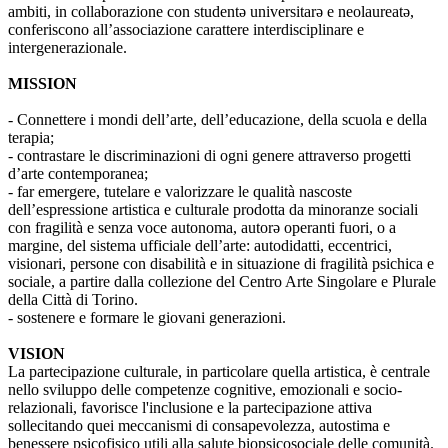
ambiti, in collaborazione con studentə universitarə e neolaureatə,
conferiscono all’associazione carattere interdisciplinare e
intergenerazionale.
MISSION
- Connettere i mondi dell’arte, dell’educazione, della scuola e della
terapia;
- contrastare le discriminazioni di ogni genere attraverso progetti
d’arte contemporanea;
- far emergere, tutelare e valorizzare le qualità nascoste
dell’espressione artistica e culturale prodotta da minoranze sociali
con fragilità e senza voce autonoma, autorə operanti fuori, o a
margine, del sistema ufficiale dell’arte: autodidatti, eccentrici,
visionari, persone con disabilità e in situazione di fragilità psichica e
sociale, a partire dalla collezione del Centro Arte Singolare e Plurale
della Città di Torino.
- sostenere e formare le giovani generazioni.
VISION
La partecipazione culturale, in particolare quella artistica, è centrale
nello sviluppo delle competenze cognitive, emozionali e socio-
relazionali, favorisce l'inclusione e la partecipazione attiva
sollecitando quei meccanismi di consapevolezza, autostima e
benessere psicofisico utili alla salute biopsicosociale delle comunità.