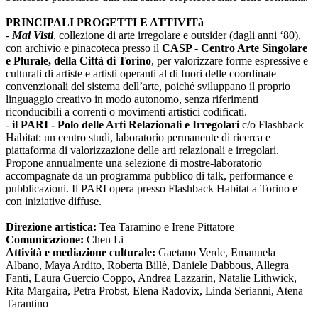
PRINCIPALI PROGETTI E ATTIVITà
-
Mai Visti
, collezione di arte irregolare e outsider (dagli anni ‘80),
con archivio e pinacoteca presso il
CASP - Centro Arte Singolare
e Plurale, della Città di Torino
, per valorizzare forme espressive e
culturali di artiste e artisti operanti al di fuori delle coordinate
convenzionali del sistema dell’arte, poiché sviluppano il proprio
linguaggio creativo in modo autonomo, senza riferimenti
riconducibili a correnti o movimenti artistici codificati.
-
il PARI - Polo delle Arti Relazionali e Irregolari
c/o Flashback
Habitat: un centro studi, laboratorio permanente di ricerca e
piattaforma di valorizzazione delle arti relazionali e irregolari.
Propone annualmente una selezione di mostre-laboratorio
accompagnate da un programma pubblico di talk, performance e
pubblicazioni. Il PARI opera presso Flashback Habitat a Torino e
con iniziative diffuse.
Direzione artistica:
Tea Taramino e Irene Pittatore
Comunicazione:
Chen Li
Attività e mediazione culturale:
Gaetano Verde, Emanuela
Albano, Maya Ardito, Roberta Billè, Daniele Dabbous, Allegra
Fanti, Laura Guercio Coppo, Andrea Lazzarin, Natalie Lithwick,
Rita Margaira, Petra Probst, Elena Radovix, Linda Serianni, Atena
Tarantino