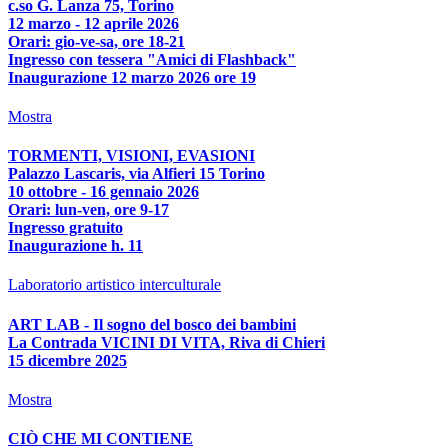
c.so G. Lanza 75, Torino
12 marzo - 12 aprile 2026
Orari: gio-ve-sa, ore 18-21
Ingresso con tessera "Amici di Flashback"
Inaugurazione 12 marzo 2026 ore 19
Mostra
TORMENTI, VISIONI, EVASIONI
Palazzo Lascaris, via Alfieri 15 Torino
10 ottobre - 16 gennaio 2026
Orari: lun-ven, ore 9-17
Ingresso gratuito
Inaugurazione h. 11
Laboratorio artistico interculturale
ART LAB - Il sogno del bosco dei bambini
La Contrada VICINI DI VITA, Riva di Chieri
15 dicembre 2025
Mostra
CIÒ CHE MI CONTIENE