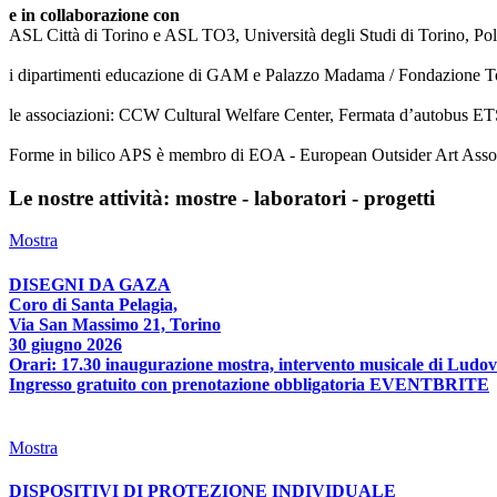
e in collaborazione con
ASL Città di Torino e ASL TO3, Università degli Studi di Torino, Poli
i dipartimenti educazione di GAM e Palazzo Madama / Fondazione T
le associazioni: CCW Cultural Welfare Center, Fermata d’autobus ETS
Forme in bilico APS è membro di EOA - European Outsider Art Associat
Le nostre attività: mostre - laboratori - progetti
Mostra
DISEGNI DA GAZA
Coro di Santa Pelagia,
Via San Massimo 21, Torino
30 giugno 2026
Orari: 17.30 inaugurazione mostra, intervento musicale di Ludov
Ingresso gratuito con prenotazione obbligatoria EVENTBRITE
Mostra
DISPOSITIVI DI PROTEZIONE INDIVIDUALE