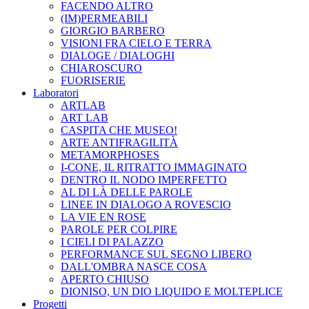
FACENDO ALTRO
(IM)PERMEABILI
GIORGIO BARBERO
VISIONI FRA CIELO E TERRA
DIALOGE / DIALOGHI
CHIAROSCURO
FUORISERIE
Laboratori
ARTLAB
ART LAB
CASPITA CHE MUSEO!
ARTE ANTIFRAGILITÀ
METAMORPHOSES
I-CONE, IL RITRATTO IMMAGINATO
DENTRO IL NODO IMPERFETTO
AL DI LÀ DELLE PAROLE
LINEE IN DIALOGO A ROVESCIO
LA VIE EN ROSE
PAROLE PER COLPIRE
I CIELI DI PALAZZO
PERFORMANCE SUL SEGNO LIBERO
DALL'OMBRA NASCE COSA
APERTO CHIUSO
DIONISO, UN DIO LIQUIDO E MOLTEPLICE
Progetti