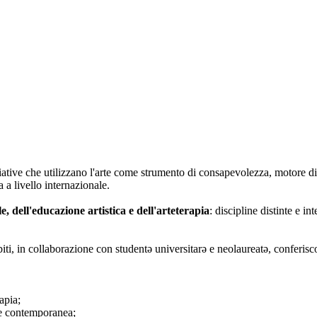
iative che utilizzano l'arte come strumento di consapevolezza, motore di
 a livello internazionale.
le, dell'educazione artistica e dell'arteterapia
: discipline distinte e i
biti, in collaborazione con studentə universitarə e neolaureatə, conferisc
apia;
rte contemporanea;