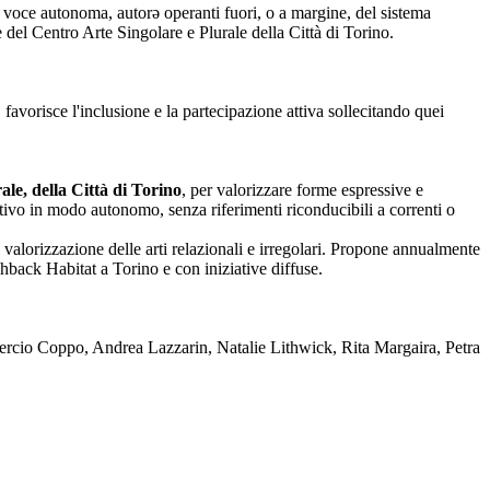
nza voce autonoma, autorə operanti fuori, o a margine, del sistema
one del Centro Arte Singolare e Plurale della Città di Torino.
 favorisce l'inclusione e la partecipazione attiva sollecitando quei
le, della Città di Torino
, per valorizzare forme espressive e
reativo in modo autonomo, senza riferimenti riconducibili a correnti o
 valorizzazione delle arti relazionali e irregolari. Propone annualmente
back Habitat a Torino e con iniziative diffuse.
rcio Coppo, Andrea Lazzarin, Natalie Lithwick, Rita Margaira, Petra