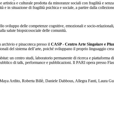
one artistica e culturale prodotta da minoranze sociali con fragilità e se
lità e in situazione di fragilità psichica e sociale, a partire dalla collezi
nello sviluppo delle competenze cognitive, emozionali e socio-relazionali,
alla salute biopsicosociale delle comunità.
on archivio e pinacoteca presso il
CASP - Centro Arte Singolare e Plura
enzionali del sistema dell’arte, poiché sviluppano il proprio linguaggio c
tat: un centro studi, laboratorio permanente di ricerca e piattaforma di
blico di talk, performance e pubblicazioni. Il PARI opera presso Flash
ya Ardito, Roberta Billè, Daniele Dabbous, Allegra Fanti, Laura Gue