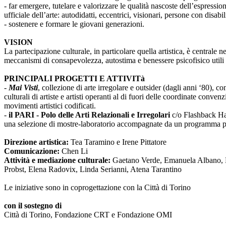
- far emergere, tutelare e valorizzare le qualità nascoste dell’espressi
ufficiale dell’arte: autodidatti, eccentrici, visionari, persone con disabi
- sostenere e formare le giovani generazioni.
VISION
La partecipazione culturale, in particolare quella artistica, è centrale 
meccanismi di consapevolezza, autostima e benessere psicofisico utili 
PRINCIPALI PROGETTI E ATTIVITà
-
Mai Visti
, collezione di arte irregolare e outsider (dagli anni ‘80), c
culturali di artiste e artisti operanti al di fuori delle coordinate conv
movimenti artistici codificati.
-
il PARI - Polo delle Arti Relazionali e Irregolari
c/o Flashback Habi
una selezione di mostre-laboratorio accompagnate da un programma pub
Direzione artistica:
Tea Taramino e Irene Pittatore
Comunicazione:
Chen Li
Attività e mediazione culturale:
Gaetano Verde, Emanuela Albano, Ma
Probst, Elena Radovix, Linda Serianni, Atena Tarantino
Le iniziative sono in coprogettazione con la Città di Torino
con il sostegno di
Città di Torino, Fondazione CRT e Fondazione OMI