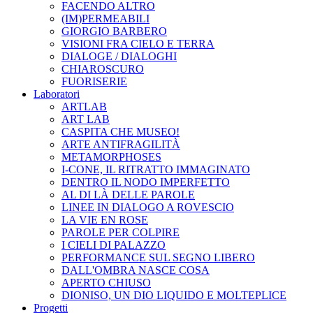
FACENDO ALTRO
(IM)PERMEABILI
GIORGIO BARBERO
VISIONI FRA CIELO E TERRA
DIALOGE / DIALOGHI
CHIAROSCURO
FUORISERIE
Laboratori
ARTLAB
ART LAB
CASPITA CHE MUSEO!
ARTE ANTIFRAGILITÀ
METAMORPHOSES
I-CONE, IL RITRATTO IMMAGINATO
DENTRO IL NODO IMPERFETTO
AL DI LÀ DELLE PAROLE
LINEE IN DIALOGO A ROVESCIO
LA VIE EN ROSE
PAROLE PER COLPIRE
I CIELI DI PALAZZO
PERFORMANCE SUL SEGNO LIBERO
DALL'OMBRA NASCE COSA
APERTO CHIUSO
DIONISO, UN DIO LIQUIDO E MOLTEPLICE
Progetti