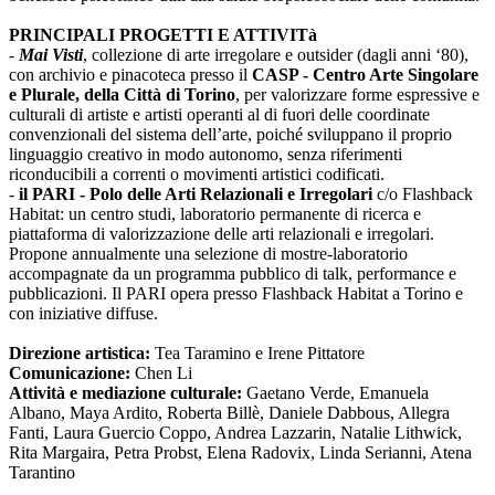
PRINCIPALI PROGETTI E ATTIVITà
-
Mai Visti
, collezione di arte irregolare e outsider (dagli anni ‘80),
con archivio e pinacoteca presso il
CASP - Centro Arte Singolare
e Plurale, della Città di Torino
, per valorizzare forme espressive e
culturali di artiste e artisti operanti al di fuori delle coordinate
convenzionali del sistema dell’arte, poiché sviluppano il proprio
linguaggio creativo in modo autonomo, senza riferimenti
riconducibili a correnti o movimenti artistici codificati.
-
il PARI - Polo delle Arti Relazionali e Irregolari
c/o Flashback
Habitat: un centro studi, laboratorio permanente di ricerca e
piattaforma di valorizzazione delle arti relazionali e irregolari.
Propone annualmente una selezione di mostre-laboratorio
accompagnate da un programma pubblico di talk, performance e
pubblicazioni. Il PARI opera presso Flashback Habitat a Torino e
con iniziative diffuse.
Direzione artistica:
Tea Taramino e Irene Pittatore
Comunicazione:
Chen Li
Attività e mediazione culturale:
Gaetano Verde, Emanuela
Albano, Maya Ardito, Roberta Billè, Daniele Dabbous, Allegra
Fanti, Laura Guercio Coppo, Andrea Lazzarin, Natalie Lithwick,
Rita Margaira, Petra Probst, Elena Radovix, Linda Serianni, Atena
Tarantino