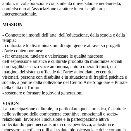
ambiti, in collaborazione con studentə universitarə e neolaureatə,
conferiscono all’associazione carattere interdisciplinare e
intergenerazionale.
MISSION
- Connettere i mondi dell’arte, dell’educazione, della scuola e della
terapia;
- contrastare le discriminazioni di ogni genere attraverso progetti
d’arte contemporanea;
- far emergere, tutelare e valorizzare le qualità nascoste
dell’espressione artistica e culturale prodotta da minoranze sociali
con fragilità e senza voce autonoma, autorə operanti fuori, o a
margine, del sistema ufficiale dell’arte: autodidatti, eccentrici,
visionari, persone con disabilità e in situazione di fragilità psichica e
sociale, a partire dalla collezione del Centro Arte Singolare e Plurale
della Città di Torino.
- sostenere e formare le giovani generazioni.
VISION
La partecipazione culturale, in particolare quella artistica, è centrale
nello sviluppo delle competenze cognitive, emozionali e socio-
relazionali, favorisce l'inclusione e la partecipazione attiva
sollecitando quei meccanismi di consapevolezza, autostima e
benessere psicofisico utili alla salute biopsicosociale delle comunità.