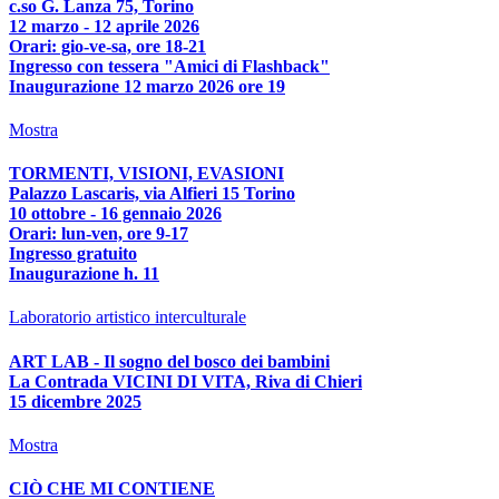
c.so G. Lanza 75, Torino
12 marzo - 12 aprile 2026
Orari: gio-ve-sa, ore 18-21
Ingresso con tessera "Amici di Flashback"
Inaugurazione 12 marzo 2026 ore 19
Mostra
TORMENTI, VISIONI, EVASIONI
Palazzo Lascaris, via Alfieri 15 Torino
10 ottobre - 16 gennaio 2026
Orari: lun-ven, ore 9-17
Ingresso gratuito
Inaugurazione h. 11
Laboratorio artistico interculturale
ART LAB - Il sogno del bosco dei bambini
La Contrada VICINI DI VITA, Riva di Chieri
15 dicembre 2025
Mostra
CIÒ CHE MI CONTIENE