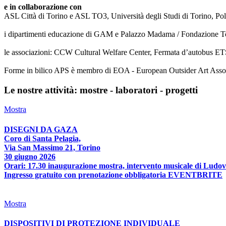
e in collaborazione con
ASL Città di Torino e ASL TO3, Università degli Studi di Torino, Poli
i dipartimenti educazione di GAM e Palazzo Madama / Fondazione T
le associazioni: CCW Cultural Welfare Center, Fermata d’autobus ETS
Forme in bilico APS è membro di EOA - European Outsider Art Associat
Le nostre attività: mostre - laboratori - progetti
Mostra
DISEGNI DA GAZA
Coro di Santa Pelagia,
Via San Massimo 21, Torino
30 giugno 2026
Orari: 17.30 inaugurazione mostra, intervento musicale di Ludov
Ingresso gratuito con prenotazione obbligatoria EVENTBRITE
Mostra
DISPOSITIVI DI PROTEZIONE INDIVIDUALE