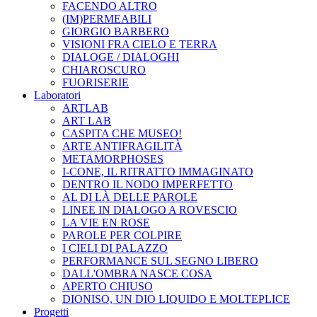
FACENDO ALTRO
(IM)PERMEABILI
GIORGIO BARBERO
VISIONI FRA CIELO E TERRA
DIALOGE / DIALOGHI
CHIAROSCURO
FUORISERIE
Laboratori
ARTLAB
ART LAB
CASPITA CHE MUSEO!
ARTE ANTIFRAGILITÀ
METAMORPHOSES
I-CONE, IL RITRATTO IMMAGINATO
DENTRO IL NODO IMPERFETTO
AL DI LÀ DELLE PAROLE
LINEE IN DIALOGO A ROVESCIO
LA VIE EN ROSE
PAROLE PER COLPIRE
I CIELI DI PALAZZO
PERFORMANCE SUL SEGNO LIBERO
DALL'OMBRA NASCE COSA
APERTO CHIUSO
DIONISO, UN DIO LIQUIDO E MOLTEPLICE
Progetti