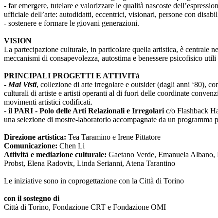
- far emergere, tutelare e valorizzare le qualità nascoste dell’espressi
ufficiale dell’arte: autodidatti, eccentrici, visionari, persone con disabi
- sostenere e formare le giovani generazioni.
VISION
La partecipazione culturale, in particolare quella artistica, è centrale 
meccanismi di consapevolezza, autostima e benessere psicofisico utili 
PRINCIPALI PROGETTI E ATTIVITà
-
Mai Visti
, collezione di arte irregolare e outsider (dagli anni ‘80), c
culturali di artiste e artisti operanti al di fuori delle coordinate conv
movimenti artistici codificati.
-
il PARI - Polo delle Arti Relazionali e Irregolari
c/o Flashback Habi
una selezione di mostre-laboratorio accompagnate da un programma pub
Direzione artistica:
Tea Taramino e Irene Pittatore
Comunicazione:
Chen Li
Attività e mediazione culturale:
Gaetano Verde, Emanuela Albano, Ma
Probst, Elena Radovix, Linda Serianni, Atena Tarantino
Le iniziative sono in coprogettazione con la Città di Torino
con il sostegno di
Città di Torino, Fondazione CRT e Fondazione OMI