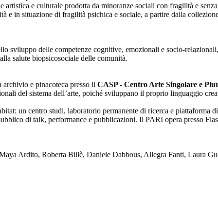
one artistica e culturale prodotta da minoranze sociali con fragilità e se
lità e in situazione di fragilità psichica e sociale, a partire dalla collezi
nello sviluppo delle competenze cognitive, emozionali e socio-relazionali,
alla salute biopsicosociale delle comunità.
on archivio e pinacoteca presso il
CASP - Centro Arte Singolare e Plura
enzionali del sistema dell’arte, poiché sviluppano il proprio linguaggio c
tat: un centro studi, laboratorio permanente di ricerca e piattaforma di
blico di talk, performance e pubblicazioni. Il PARI opera presso Flash
ya Ardito, Roberta Billè, Daniele Dabbous, Allegra Fanti, Laura Gue