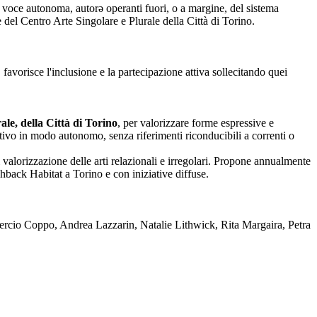
nza voce autonoma, autorə operanti fuori, o a margine, del sistema
one del Centro Arte Singolare e Plurale della Città di Torino.
 favorisce l'inclusione e la partecipazione attiva sollecitando quei
le, della Città di Torino
, per valorizzare forme espressive e
reativo in modo autonomo, senza riferimenti riconducibili a correnti o
 valorizzazione delle arti relazionali e irregolari. Propone annualmente
back Habitat a Torino e con iniziative diffuse.
rcio Coppo, Andrea Lazzarin, Natalie Lithwick, Rita Margaira, Petra