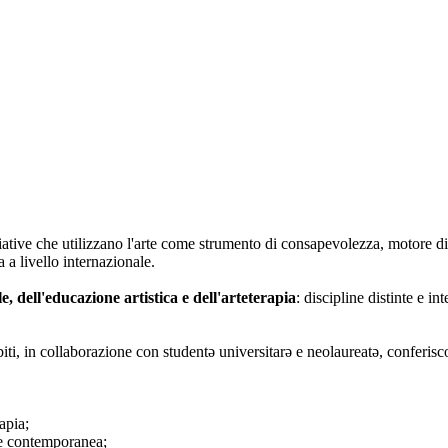
iative che utilizzano l'arte come strumento di consapevolezza, motore di
 a livello internazionale.
le, dell'educazione artistica e dell'arteterapia
: discipline distinte e i
biti, in collaborazione con studentə universitarə e neolaureatə, conferisc
apia;
rte contemporanea;