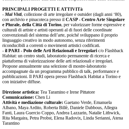
PRINCIPALI PROGETTI E ATTIVITà
-
Mai Visti
, collezione di arte irregolare e outsider (dagli anni ‘80),
con archivio e pinacoteca presso il
CASP - Centro Arte Singolare
e Plurale, della Città di Torino
, per valorizzare forme espressive e
culturali di artiste e artisti operanti al di fuori delle coordinate
convenzionali del sistema dell’arte, poiché sviluppano il proprio
linguaggio creativo in modo autonomo, senza riferimenti
riconducibili a correnti o movimenti artistici codificati.
-
il PARI - Polo delle Arti Relazionali e Irregolari
c/o Flashback
Habitat: un centro studi, laboratorio permanente di ricerca e
piattaforma di valorizzazione delle arti relazionali e irregolari.
Propone annualmente una selezione di mostre-laboratorio
accompagnate da un programma pubblico di talk, performance e
pubblicazioni. Il PARI opera presso Flashback Habitat a Torino e
con iniziative diffuse.
Direzione artistica:
Tea Taramino e Irene Pittatore
Comunicazione:
Chen Li
Attività e mediazione culturale:
Gaetano Verde, Emanuela
Albano, Maya Ardito, Roberta Billè, Daniele Dabbous, Allegra
Fanti, Laura Guercio Coppo, Andrea Lazzarin, Natalie Lithwick,
Rita Margaira, Petra Probst, Elena Radovix, Linda Serianni, Atena
Tarantino