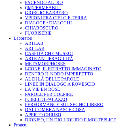
FACENDO ALTRO
(IM)PERMEABILI
GIORGIO BARBERO
VISIONI FRA CIELO E TERRA
DIALOGE / DIALOGHI
CHIAROSCURO
FUORISERIE
Laboratori
ARTLAB
ART LAB
CASPITA CHE MUSEO!
ARTE ANTIFRAGILITÀ
METAMORPHOSES
I-CONE, IL RITRATTO IMMAGINATO
DENTRO IL NODO IMPERFETTO
AL DI LÀ DELLE PAROLE
LINEE IN DIALOGO A ROVESCIO
LA VIE EN ROSE
PAROLE PER COLPIRE
I CIELI DI PALAZZO
PERFORMANCE SUL SEGNO LIBERO
DALL'OMBRA NASCE COSA
APERTO CHIUSO
DIONISO, UN DIO LIQUIDO E MOLTEPLICE
Progetti