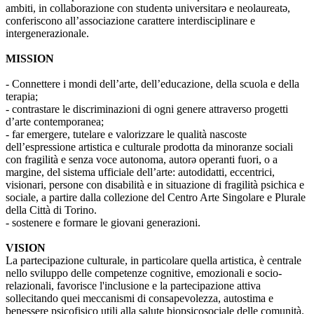
ambiti, in collaborazione con studentə universitarə e neolaureatə,
conferiscono all’associazione carattere interdisciplinare e
intergenerazionale.
MISSION
- Connettere i mondi dell’arte, dell’educazione, della scuola e della
terapia;
- contrastare le discriminazioni di ogni genere attraverso progetti
d’arte contemporanea;
- far emergere, tutelare e valorizzare le qualità nascoste
dell’espressione artistica e culturale prodotta da minoranze sociali
con fragilità e senza voce autonoma, autorə operanti fuori, o a
margine, del sistema ufficiale dell’arte: autodidatti, eccentrici,
visionari, persone con disabilità e in situazione di fragilità psichica e
sociale, a partire dalla collezione del Centro Arte Singolare e Plurale
della Città di Torino.
- sostenere e formare le giovani generazioni.
VISION
La partecipazione culturale, in particolare quella artistica, è centrale
nello sviluppo delle competenze cognitive, emozionali e socio-
relazionali, favorisce l'inclusione e la partecipazione attiva
sollecitando quei meccanismi di consapevolezza, autostima e
benessere psicofisico utili alla salute biopsicosociale delle comunità.