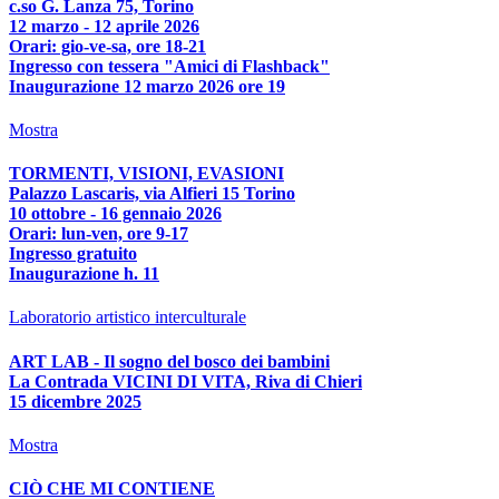
c.so G. Lanza 75, Torino
12 marzo - 12 aprile 2026
Orari: gio-ve-sa, ore 18-21
Ingresso con tessera "Amici di Flashback"
Inaugurazione 12 marzo 2026 ore 19
Mostra
TORMENTI, VISIONI, EVASIONI
Palazzo Lascaris, via Alfieri 15 Torino
10 ottobre - 16 gennaio 2026
Orari: lun-ven, ore 9-17
Ingresso gratuito
Inaugurazione h. 11
Laboratorio artistico interculturale
ART LAB - Il sogno del bosco dei bambini
La Contrada VICINI DI VITA, Riva di Chieri
15 dicembre 2025
Mostra
CIÒ CHE MI CONTIENE