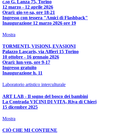
c.so G. Lanza 75, Torino
12 marzo - 12 aprile 2026
Orari: gio-ve-sa, ore 18-21
Ingresso con tessera "Amici di Flashback"
Inaugurazione 12 marzo 2026 ore 19
Mostra
TORMENTI, VISIONI, EVASIONI
Palazzo Lascaris, via Alfieri 15 Torino
10 ottobre - 16 gennaio 2026
Orari: lun-ven, ore 9-17
Ingresso gratuito
Inaugurazione h. 11
Laboratorio artistico interculturale
ART LAB - Il sogno del bosco dei bambini
La Contrada VICINI DI VITA, Riva di Chieri
15 dicembre 2025
Mostra
CIÒ CHE MI CONTIENE