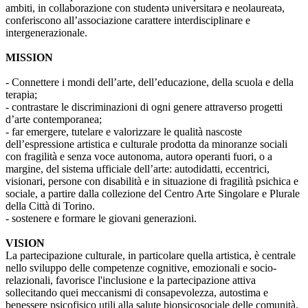
ambiti, in collaborazione con studentə universitarə e neolaureatə,
conferiscono all’associazione carattere interdisciplinare e
intergenerazionale.
MISSION
- Connettere i mondi dell’arte, dell’educazione, della scuola e della
terapia;
- contrastare le discriminazioni di ogni genere attraverso progetti
d’arte contemporanea;
- far emergere, tutelare e valorizzare le qualità nascoste
dell’espressione artistica e culturale prodotta da minoranze sociali
con fragilità e senza voce autonoma, autorə operanti fuori, o a
margine, del sistema ufficiale dell’arte: autodidatti, eccentrici,
visionari, persone con disabilità e in situazione di fragilità psichica e
sociale, a partire dalla collezione del Centro Arte Singolare e Plurale
della Città di Torino.
- sostenere e formare le giovani generazioni.
VISION
La partecipazione culturale, in particolare quella artistica, è centrale
nello sviluppo delle competenze cognitive, emozionali e socio-
relazionali, favorisce l'inclusione e la partecipazione attiva
sollecitando quei meccanismi di consapevolezza, autostima e
benessere psicofisico utili alla salute biopsicosociale delle comunità.