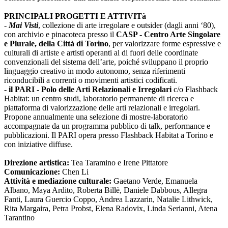
PRINCIPALI PROGETTI E ATTIVITà
-
Mai Visti
, collezione di arte irregolare e outsider (dagli anni ‘80),
con archivio e pinacoteca presso il
CASP - Centro Arte Singolare
e Plurale, della Città di Torino
, per valorizzare forme espressive e
culturali di artiste e artisti operanti al di fuori delle coordinate
convenzionali del sistema dell’arte, poiché sviluppano il proprio
linguaggio creativo in modo autonomo, senza riferimenti
riconducibili a correnti o movimenti artistici codificati.
-
il PARI - Polo delle Arti Relazionali e Irregolari
c/o Flashback
Habitat: un centro studi, laboratorio permanente di ricerca e
piattaforma di valorizzazione delle arti relazionali e irregolari.
Propone annualmente una selezione di mostre-laboratorio
accompagnate da un programma pubblico di talk, performance e
pubblicazioni. Il PARI opera presso Flashback Habitat a Torino e
con iniziative diffuse.
Direzione artistica:
Tea Taramino e Irene Pittatore
Comunicazione:
Chen Li
Attività e mediazione culturale:
Gaetano Verde, Emanuela
Albano, Maya Ardito, Roberta Billè, Daniele Dabbous, Allegra
Fanti, Laura Guercio Coppo, Andrea Lazzarin, Natalie Lithwick,
Rita Margaira, Petra Probst, Elena Radovix, Linda Serianni, Atena
Tarantino