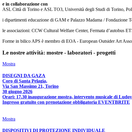
e in collaborazione con
ASL Città di Torino e ASL TO3, Università degli Studi di Torino, Poli
i dipartimenti educazione di GAM e Palazzo Madama / Fondazione T
le associazioni: CCW Cultural Welfare Center, Fermata d’autobus ETS
Forme in bilico APS è membro di EOA - European Outsider Art Associat
Le nostre attività: mostre - laboratori - progetti
Mostra
DISEGNI DA GAZA
Coro di Santa Pelagia,
Via San Massimo 21, Torino
30 giugno 2026
Orari: 17.30 inaugurazione mostra, intervento musicale di Ludov
Ingresso gratuito con prenotazione obbligatoria EVENTBRITE
Mostra
DISPOSITIVI DI PROTEZIONE INDIVIDUALE