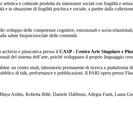
one artistica e culturale prodotta da minoranze sociali con fragilità e se
lità e in situazione di fragilità psichica e sociale, a partire dalla collezi
nello sviluppo delle competenze cognitive, emozionali e socio-relazionali,
alla salute biopsicosociale delle comunità.
on archivio e pinacoteca presso il
CASP - Centro Arte Singolare e Plura
enzionali del sistema dell’arte, poiché sviluppano il proprio linguaggio c
tat: un centro studi, laboratorio permanente di ricerca e piattaforma di
blico di talk, performance e pubblicazioni. Il PARI opera presso Flash
ya Ardito, Roberta Billè, Daniele Dabbous, Allegra Fanti, Laura Gue