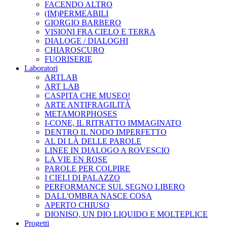
FACENDO ALTRO
(IM)PERMEABILI
GIORGIO BARBERO
VISIONI FRA CIELO E TERRA
DIALOGE / DIALOGHI
CHIAROSCURO
FUORISERIE
Laboratori
ARTLAB
ART LAB
CASPITA CHE MUSEO!
ARTE ANTIFRAGILITÀ
METAMORPHOSES
I-CONE, IL RITRATTO IMMAGINATO
DENTRO IL NODO IMPERFETTO
AL DI LÀ DELLE PAROLE
LINEE IN DIALOGO A ROVESCIO
LA VIE EN ROSE
PAROLE PER COLPIRE
I CIELI DI PALAZZO
PERFORMANCE SUL SEGNO LIBERO
DALL'OMBRA NASCE COSA
APERTO CHIUSO
DIONISO, UN DIO LIQUIDO E MOLTEPLICE
Progetti