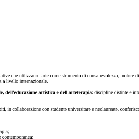
iative che utilizzano l'arte come strumento di consapevolezza, motore di
 a livello internazionale.
le, dell'educazione artistica e dell'arteterapia
: discipline distinte e i
biti, in collaborazione con studentə universitarə e neolaureatə, conferisc
apia;
rte contemporanea;