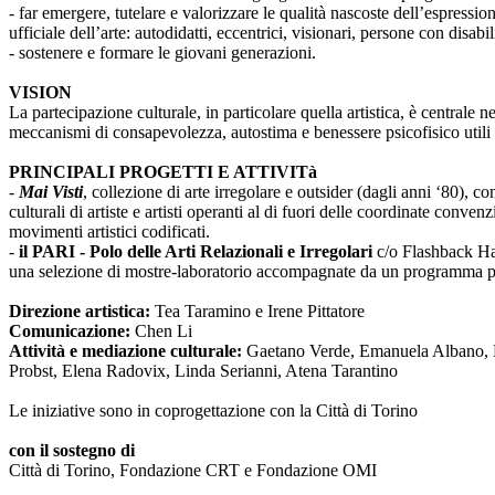
- far emergere, tutelare e valorizzare le qualità nascoste dell’espressi
ufficiale dell’arte: autodidatti, eccentrici, visionari, persone con disabi
- sostenere e formare le giovani generazioni.
VISION
La partecipazione culturale, in particolare quella artistica, è centrale 
meccanismi di consapevolezza, autostima e benessere psicofisico utili 
PRINCIPALI PROGETTI E ATTIVITà
-
Mai Visti
, collezione di arte irregolare e outsider (dagli anni ‘80), c
culturali di artiste e artisti operanti al di fuori delle coordinate conv
movimenti artistici codificati.
-
il PARI - Polo delle Arti Relazionali e Irregolari
c/o Flashback Habi
una selezione di mostre-laboratorio accompagnate da un programma pub
Direzione artistica:
Tea Taramino e Irene Pittatore
Comunicazione:
Chen Li
Attività e mediazione culturale:
Gaetano Verde, Emanuela Albano, Ma
Probst, Elena Radovix, Linda Serianni, Atena Tarantino
Le iniziative sono in coprogettazione con la Città di Torino
con il sostegno di
Città di Torino, Fondazione CRT e Fondazione OMI