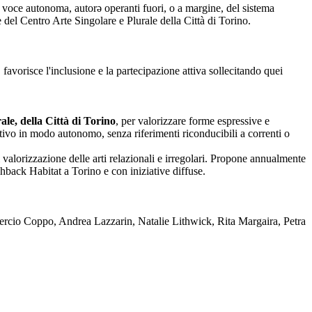
nza voce autonoma, autorə operanti fuori, o a margine, del sistema
one del Centro Arte Singolare e Plurale della Città di Torino.
 favorisce l'inclusione e la partecipazione attiva sollecitando quei
le, della Città di Torino
, per valorizzare forme espressive e
reativo in modo autonomo, senza riferimenti riconducibili a correnti o
 valorizzazione delle arti relazionali e irregolari. Propone annualmente
back Habitat a Torino e con iniziative diffuse.
rcio Coppo, Andrea Lazzarin, Natalie Lithwick, Rita Margaira, Petra