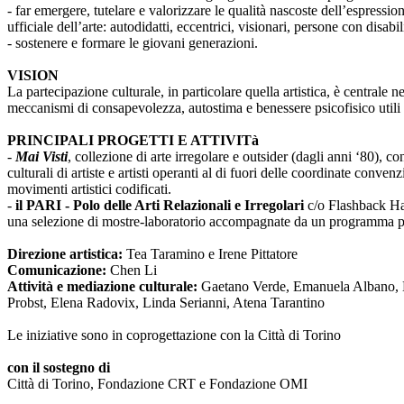
- far emergere, tutelare e valorizzare le qualità nascoste dell’espressi
ufficiale dell’arte: autodidatti, eccentrici, visionari, persone con disabi
- sostenere e formare le giovani generazioni.
VISION
La partecipazione culturale, in particolare quella artistica, è centrale 
meccanismi di consapevolezza, autostima e benessere psicofisico utili 
PRINCIPALI PROGETTI E ATTIVITà
-
Mai Visti
, collezione di arte irregolare e outsider (dagli anni ‘80), c
culturali di artiste e artisti operanti al di fuori delle coordinate conv
movimenti artistici codificati.
-
il PARI - Polo delle Arti Relazionali e Irregolari
c/o Flashback Habi
una selezione di mostre-laboratorio accompagnate da un programma pub
Direzione artistica:
Tea Taramino e Irene Pittatore
Comunicazione:
Chen Li
Attività e mediazione culturale:
Gaetano Verde, Emanuela Albano, Ma
Probst, Elena Radovix, Linda Serianni, Atena Tarantino
Le iniziative sono in coprogettazione con la Città di Torino
con il sostegno di
Città di Torino, Fondazione CRT e Fondazione OMI