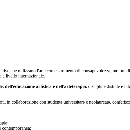
iative che utilizzano l'arte come strumento di consapevolezza, motore di
 a livello internazionale.
le, dell'educazione artistica e dell'arteterapia
: discipline distinte e i
biti, in collaborazione con studentə universitarə e neolaureatə, conferisc
apia;
rte contemporanea;