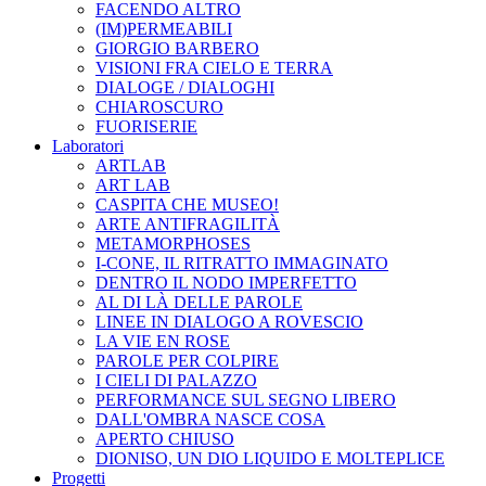
FACENDO ALTRO
(IM)PERMEABILI
GIORGIO BARBERO
VISIONI FRA CIELO E TERRA
DIALOGE / DIALOGHI
CHIAROSCURO
FUORISERIE
Laboratori
ARTLAB
ART LAB
CASPITA CHE MUSEO!
ARTE ANTIFRAGILITÀ
METAMORPHOSES
I-CONE, IL RITRATTO IMMAGINATO
DENTRO IL NODO IMPERFETTO
AL DI LÀ DELLE PAROLE
LINEE IN DIALOGO A ROVESCIO
LA VIE EN ROSE
PAROLE PER COLPIRE
I CIELI DI PALAZZO
PERFORMANCE SUL SEGNO LIBERO
DALL'OMBRA NASCE COSA
APERTO CHIUSO
DIONISO, UN DIO LIQUIDO E MOLTEPLICE
Progetti