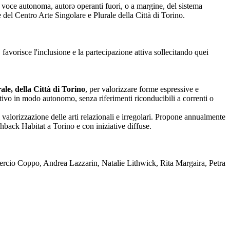
nza voce autonoma, autorə operanti fuori, o a margine, del sistema
one del Centro Arte Singolare e Plurale della Città di Torino.
 favorisce l'inclusione e la partecipazione attiva sollecitando quei
le, della Città di Torino
, per valorizzare forme espressive e
reativo in modo autonomo, senza riferimenti riconducibili a correnti o
 valorizzazione delle arti relazionali e irregolari. Propone annualmente
back Habitat a Torino e con iniziative diffuse.
rcio Coppo, Andrea Lazzarin, Natalie Lithwick, Rita Margaira, Petra