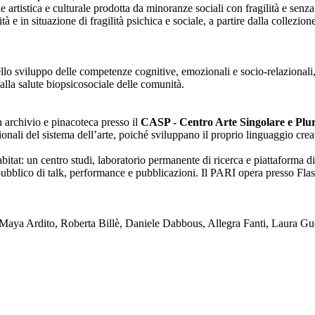
one artistica e culturale prodotta da minoranze sociali con fragilità e se
lità e in situazione di fragilità psichica e sociale, a partire dalla collezi
nello sviluppo delle competenze cognitive, emozionali e socio-relazionali,
alla salute biopsicosociale delle comunità.
on archivio e pinacoteca presso il
CASP - Centro Arte Singolare e Plura
enzionali del sistema dell’arte, poiché sviluppano il proprio linguaggio c
tat: un centro studi, laboratorio permanente di ricerca e piattaforma di
blico di talk, performance e pubblicazioni. Il PARI opera presso Flash
ya Ardito, Roberta Billè, Daniele Dabbous, Allegra Fanti, Laura Gue