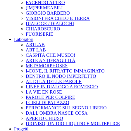
FACENDO ALTRO
(IM)PERMEABILI
GIORGIO BARBERO
VISIONI FRA CIELO E TERRA
DIALOGE / DIALOGHI
CHIAROSCURO
FUORISERIE
Laboratori
ARTLAB
ART LAB
CASPITA CHE MUSEO!
ARTE ANTIFRAGILITÀ
METAMORPHOSES
I-CONE, IL RITRATTO IMMAGINATO
DENTRO IL NODO IMPERFETTO
AL DI LÀ DELLE PAROLE
LINEE IN DIALOGO A ROVESCIO
LA VIE EN ROSE
PAROLE PER COLPIRE
I CIELI DI PALAZZO
PERFORMANCE SUL SEGNO LIBERO
DALL'OMBRA NASCE COSA
APERTO CHIUSO
DIONISO, UN DIO LIQUIDO E MOLTEPLICE
Progetti