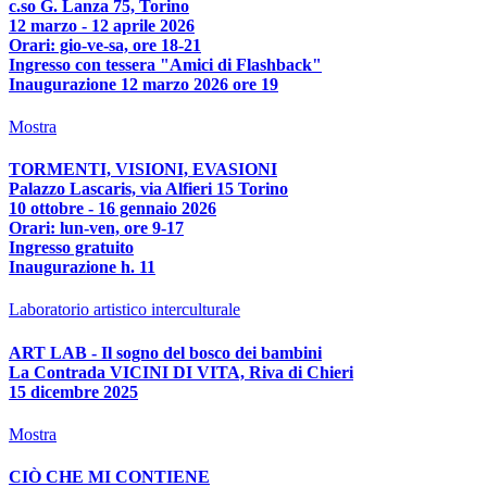
c.so G. Lanza 75, Torino
12 marzo - 12 aprile 2026
Orari: gio-ve-sa, ore 18-21
Ingresso con tessera "Amici di Flashback"
Inaugurazione 12 marzo 2026 ore 19
Mostra
TORMENTI, VISIONI, EVASIONI
Palazzo Lascaris, via Alfieri 15 Torino
10 ottobre - 16 gennaio 2026
Orari: lun-ven, ore 9-17
Ingresso gratuito
Inaugurazione h. 11
Laboratorio artistico interculturale
ART LAB - Il sogno del bosco dei bambini
La Contrada VICINI DI VITA, Riva di Chieri
15 dicembre 2025
Mostra
CIÒ CHE MI CONTIENE