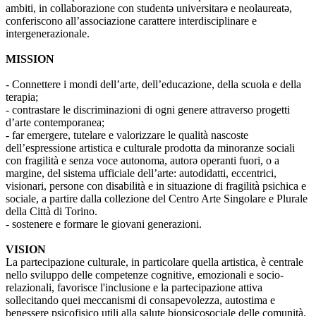
ambiti, in collaborazione con studentə universitarə e neolaureatə,
conferiscono all’associazione carattere interdisciplinare e
intergenerazionale.
MISSION
- Connettere i mondi dell’arte, dell’educazione, della scuola e della
terapia;
- contrastare le discriminazioni di ogni genere attraverso progetti
d’arte contemporanea;
- far emergere, tutelare e valorizzare le qualità nascoste
dell’espressione artistica e culturale prodotta da minoranze sociali
con fragilità e senza voce autonoma, autorə operanti fuori, o a
margine, del sistema ufficiale dell’arte: autodidatti, eccentrici,
visionari, persone con disabilità e in situazione di fragilità psichica e
sociale, a partire dalla collezione del Centro Arte Singolare e Plurale
della Città di Torino.
- sostenere e formare le giovani generazioni.
VISION
La partecipazione culturale, in particolare quella artistica, è centrale
nello sviluppo delle competenze cognitive, emozionali e socio-
relazionali, favorisce l'inclusione e la partecipazione attiva
sollecitando quei meccanismi di consapevolezza, autostima e
benessere psicofisico utili alla salute biopsicosociale delle comunità.