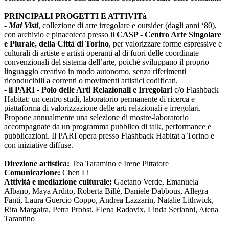
PRINCIPALI PROGETTI E ATTIVITà
-
Mai Visti
, collezione di arte irregolare e outsider (dagli anni ‘80),
con archivio e pinacoteca presso il
CASP - Centro Arte Singolare
e Plurale, della Città di Torino
, per valorizzare forme espressive e
culturali di artiste e artisti operanti al di fuori delle coordinate
convenzionali del sistema dell’arte, poiché sviluppano il proprio
linguaggio creativo in modo autonomo, senza riferimenti
riconducibili a correnti o movimenti artistici codificati.
-
il PARI - Polo delle Arti Relazionali e Irregolari
c/o Flashback
Habitat: un centro studi, laboratorio permanente di ricerca e
piattaforma di valorizzazione delle arti relazionali e irregolari.
Propone annualmente una selezione di mostre-laboratorio
accompagnate da un programma pubblico di talk, performance e
pubblicazioni. Il PARI opera presso Flashback Habitat a Torino e
con iniziative diffuse.
Direzione artistica:
Tea Taramino e Irene Pittatore
Comunicazione:
Chen Li
Attività e mediazione culturale:
Gaetano Verde, Emanuela
Albano, Maya Ardito, Roberta Billè, Daniele Dabbous, Allegra
Fanti, Laura Guercio Coppo, Andrea Lazzarin, Natalie Lithwick,
Rita Margaira, Petra Probst, Elena Radovix, Linda Serianni, Atena
Tarantino