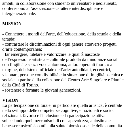
ambiti, in collaborazione con studentə universitarə e neolaureatə,
conferiscono all’associazione carattere interdisciplinare e
intergenerazionale.
MISSION
- Connettere i mondi dell’arte, dell’educazione, della scuola e della
terapia;
- contrastare le discriminazioni di ogni genere attraverso progetti
d’arte contemporanea;
- far emergere, tutelare e valorizzare le qualità nascoste
dell’espressione artistica e culturale prodotta da minoranze sociali
con fragilità e senza voce autonoma, autorə operanti fuori, o a
margine, del sistema ufficiale dell’arte: autodidatti, eccentrici,
visionari, persone con disabilità e in situazione di fragilità psichica e
sociale, a partire dalla collezione del Centro Arte Singolare e Plurale
della Città di Torino.
- sostenere e formare le giovani generazioni.
VISION
La partecipazione culturale, in particolare quella artistica, è centrale
nello sviluppo delle competenze cognitive, emozionali e socio-
relazionali, favorisce l'inclusione e la partecipazione attiva
sollecitando quei meccanismi di consapevolezza, autostima e
benessere psicofisico utili alla salute biopsicosociale delle comunità.