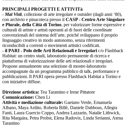
PRINCIPALI PROGETTI E ATTIVITà
-
Mai Visti
, collezione di arte irregolare e outsider (dagli anni ‘80),
con archivio e pinacoteca presso il
CASP - Centro Arte Singolare
e Plurale, della Città di Torino
, per valorizzare forme espressive e
culturali di artiste e artisti operanti al di fuori delle coordinate
convenzionali del sistema dell’arte, poiché sviluppano il proprio
linguaggio creativo in modo autonomo, senza riferimenti
riconducibili a correnti o movimenti artistici codificati.
-
il PARI - Polo delle Arti Relazionali e Irregolari
c/o Flashback
Habitat: un centro studi, laboratorio permanente di ricerca e
piattaforma di valorizzazione delle arti relazionali e irregolari.
Propone annualmente una selezione di mostre-laboratorio
accompagnate da un programma pubblico di talk, performance e
pubblicazioni. Il PARI opera presso Flashback Habitat a Torino e
con iniziative diffuse.
Direzione artistica:
Tea Taramino e Irene Pittatore
Comunicazione:
Chen Li
Attività e mediazione culturale:
Gaetano Verde, Emanuela
Albano, Maya Ardito, Roberta Billè, Daniele Dabbous, Allegra
Fanti, Laura Guercio Coppo, Andrea Lazzarin, Natalie Lithwick,
Rita Margaira, Petra Probst, Elena Radovix, Linda Serianni, Atena
Tarantino