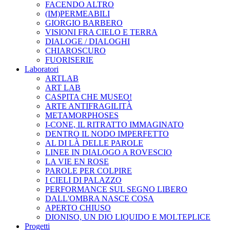
FACENDO ALTRO
(IM)PERMEABILI
GIORGIO BARBERO
VISIONI FRA CIELO E TERRA
DIALOGE / DIALOGHI
CHIAROSCURO
FUORISERIE
Laboratori
ARTLAB
ART LAB
CASPITA CHE MUSEO!
ARTE ANTIFRAGILITÀ
METAMORPHOSES
I-CONE, IL RITRATTO IMMAGINATO
DENTRO IL NODO IMPERFETTO
AL DI LÀ DELLE PAROLE
LINEE IN DIALOGO A ROVESCIO
LA VIE EN ROSE
PAROLE PER COLPIRE
I CIELI DI PALAZZO
PERFORMANCE SUL SEGNO LIBERO
DALL'OMBRA NASCE COSA
APERTO CHIUSO
DIONISO, UN DIO LIQUIDO E MOLTEPLICE
Progetti