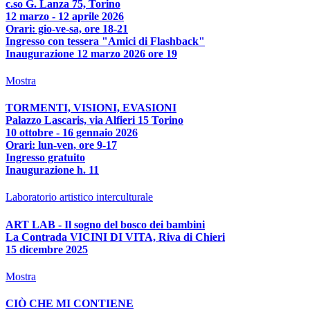
c.so G. Lanza 75, Torino
12 marzo - 12 aprile 2026
Orari: gio-ve-sa, ore 18-21
Ingresso con tessera "Amici di Flashback"
Inaugurazione 12 marzo 2026 ore 19
Mostra
TORMENTI, VISIONI, EVASIONI
Palazzo Lascaris, via Alfieri 15 Torino
10 ottobre - 16 gennaio 2026
Orari: lun-ven, ore 9-17
Ingresso gratuito
Inaugurazione h. 11
Laboratorio artistico interculturale
ART LAB - Il sogno del bosco dei bambini
La Contrada VICINI DI VITA, Riva di Chieri
15 dicembre 2025
Mostra
CIÒ CHE MI CONTIENE