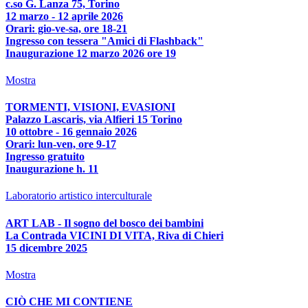
c.so G. Lanza 75, Torino
12 marzo - 12 aprile 2026
Orari: gio-ve-sa, ore 18-21
Ingresso con tessera "Amici di Flashback"
Inaugurazione 12 marzo 2026 ore 19
Mostra
TORMENTI, VISIONI, EVASIONI
Palazzo Lascaris, via Alfieri 15 Torino
10 ottobre - 16 gennaio 2026
Orari: lun-ven, ore 9-17
Ingresso gratuito
Inaugurazione h. 11
Laboratorio artistico interculturale
ART LAB - Il sogno del bosco dei bambini
La Contrada VICINI DI VITA, Riva di Chieri
15 dicembre 2025
Mostra
CIÒ CHE MI CONTIENE