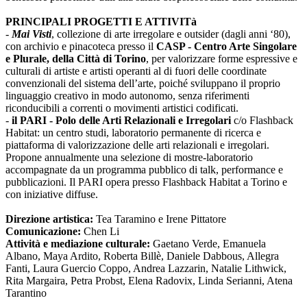
PRINCIPALI PROGETTI E ATTIVITà
-
Mai Visti
, collezione di arte irregolare e outsider (dagli anni ‘80),
con archivio e pinacoteca presso il
CASP - Centro Arte Singolare
e Plurale, della Città di Torino
, per valorizzare forme espressive e
culturali di artiste e artisti operanti al di fuori delle coordinate
convenzionali del sistema dell’arte, poiché sviluppano il proprio
linguaggio creativo in modo autonomo, senza riferimenti
riconducibili a correnti o movimenti artistici codificati.
-
il PARI - Polo delle Arti Relazionali e Irregolari
c/o Flashback
Habitat: un centro studi, laboratorio permanente di ricerca e
piattaforma di valorizzazione delle arti relazionali e irregolari.
Propone annualmente una selezione di mostre-laboratorio
accompagnate da un programma pubblico di talk, performance e
pubblicazioni. Il PARI opera presso Flashback Habitat a Torino e
con iniziative diffuse.
Direzione artistica:
Tea Taramino e Irene Pittatore
Comunicazione:
Chen Li
Attività e mediazione culturale:
Gaetano Verde, Emanuela
Albano, Maya Ardito, Roberta Billè, Daniele Dabbous, Allegra
Fanti, Laura Guercio Coppo, Andrea Lazzarin, Natalie Lithwick,
Rita Margaira, Petra Probst, Elena Radovix, Linda Serianni, Atena
Tarantino