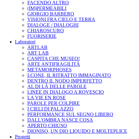
FACENDO ALTRO
(IM)PERMEABILI
GIORGIO BARBERO
VISIONI FRA CIELO E TERRA
DIALOGE / DIALOGHI
CHIAROSCURO
FUORISERIE
Laboratori
ARTLAB
ART LAB
CASPITA CHE MUSEO!
ARTE ANTIFRAGILITÀ
METAMORPHOSES
I-CONE, IL RITRATTO IMMAGINATO
DENTRO IL NODO IMPERFETTO
AL DI LÀ DELLE PAROLE
LINEE IN DIALOGO A ROVESCIO
LA VIE EN ROSE
PAROLE PER COLPIRE
I CIELI DI PALAZZO
PERFORMANCE SUL SEGNO LIBERO
DALL'OMBRA NASCE COSA
APERTO CHIUSO
DIONISO, UN DIO LIQUIDO E MOLTEPLICE
Progetti