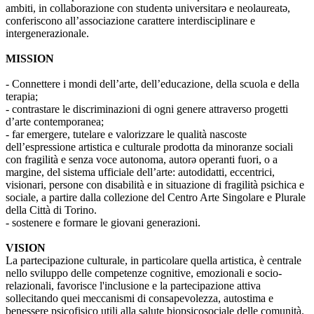
ambiti, in collaborazione con studentə universitarə e neolaureatə,
conferiscono all’associazione carattere interdisciplinare e
intergenerazionale.
MISSION
- Connettere i mondi dell’arte, dell’educazione, della scuola e della
terapia;
- contrastare le discriminazioni di ogni genere attraverso progetti
d’arte contemporanea;
- far emergere, tutelare e valorizzare le qualità nascoste
dell’espressione artistica e culturale prodotta da minoranze sociali
con fragilità e senza voce autonoma, autorə operanti fuori, o a
margine, del sistema ufficiale dell’arte: autodidatti, eccentrici,
visionari, persone con disabilità e in situazione di fragilità psichica e
sociale, a partire dalla collezione del Centro Arte Singolare e Plurale
della Città di Torino.
- sostenere e formare le giovani generazioni.
VISION
La partecipazione culturale, in particolare quella artistica, è centrale
nello sviluppo delle competenze cognitive, emozionali e socio-
relazionali, favorisce l'inclusione e la partecipazione attiva
sollecitando quei meccanismi di consapevolezza, autostima e
benessere psicofisico utili alla salute biopsicosociale delle comunità.