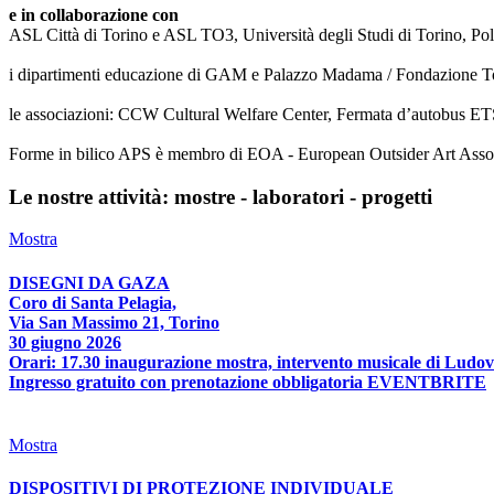
e in collaborazione con
ASL Città di Torino e ASL TO3, Università degli Studi di Torino, Poli
i dipartimenti educazione di GAM e Palazzo Madama / Fondazione T
le associazioni: CCW Cultural Welfare Center, Fermata d’autobus ETS
Forme in bilico APS è membro di EOA - European Outsider Art Associat
Le nostre attività: mostre - laboratori - progetti
Mostra
DISEGNI DA GAZA
Coro di Santa Pelagia,
Via San Massimo 21, Torino
30 giugno 2026
Orari: 17.30 inaugurazione mostra, intervento musicale di Ludov
Ingresso gratuito con prenotazione obbligatoria EVENTBRITE
Mostra
DISPOSITIVI DI PROTEZIONE INDIVIDUALE