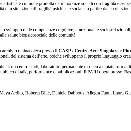
one artistica e culturale prodotta da minoranze sociali con fragilità e se
lità e in situazione di fragilità psichica e sociale, a partire dalla collezi
nello sviluppo delle competenze cognitive, emozionali e socio-relazionali,
alla salute biopsicosociale delle comunità.
on archivio e pinacoteca presso il
CASP - Centro Arte Singolare e Plura
enzionali del sistema dell’arte, poiché sviluppano il proprio linguaggio c
tat: un centro studi, laboratorio permanente di ricerca e piattaforma di
blico di talk, performance e pubblicazioni. Il PARI opera presso Flash
ya Ardito, Roberta Billè, Daniele Dabbous, Allegra Fanti, Laura Gue