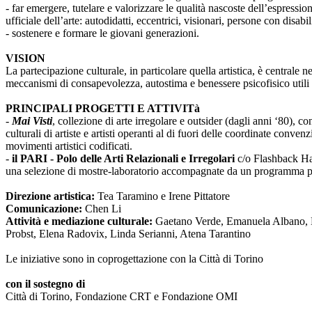
- far emergere, tutelare e valorizzare le qualità nascoste dell’espressi
ufficiale dell’arte: autodidatti, eccentrici, visionari, persone con disabi
- sostenere e formare le giovani generazioni.
VISION
La partecipazione culturale, in particolare quella artistica, è centrale 
meccanismi di consapevolezza, autostima e benessere psicofisico utili 
PRINCIPALI PROGETTI E ATTIVITà
-
Mai Visti
, collezione di arte irregolare e outsider (dagli anni ‘80), c
culturali di artiste e artisti operanti al di fuori delle coordinate conv
movimenti artistici codificati.
-
il PARI - Polo delle Arti Relazionali e Irregolari
c/o Flashback Habi
una selezione di mostre-laboratorio accompagnate da un programma pub
Direzione artistica:
Tea Taramino e Irene Pittatore
Comunicazione:
Chen Li
Attività e mediazione culturale:
Gaetano Verde, Emanuela Albano, Ma
Probst, Elena Radovix, Linda Serianni, Atena Tarantino
Le iniziative sono in coprogettazione con la Città di Torino
con il sostegno di
Città di Torino, Fondazione CRT e Fondazione OMI