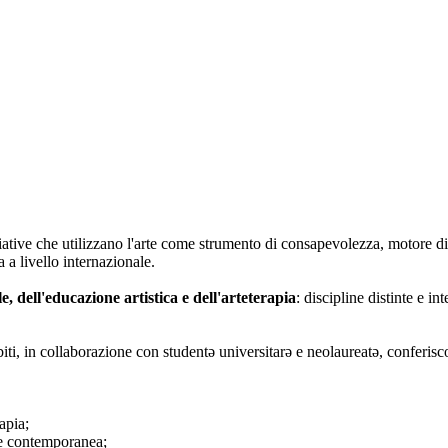
iative che utilizzano l'arte come strumento di consapevolezza, motore di
 a livello internazionale.
le, dell'educazione artistica e dell'arteterapia
: discipline distinte e i
biti, in collaborazione con studentə universitarə e neolaureatə, conferisc
apia;
rte contemporanea;