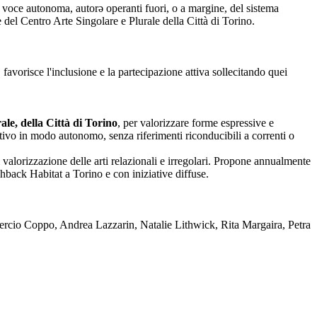
nza voce autonoma, autorə operanti fuori, o a margine, del sistema
one del Centro Arte Singolare e Plurale della Città di Torino.
 favorisce l'inclusione e la partecipazione attiva sollecitando quei
le, della Città di Torino
, per valorizzare forme espressive e
reativo in modo autonomo, senza riferimenti riconducibili a correnti o
 valorizzazione delle arti relazionali e irregolari. Propone annualmente
back Habitat a Torino e con iniziative diffuse.
rcio Coppo, Andrea Lazzarin, Natalie Lithwick, Rita Margaira, Petra