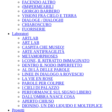
FACENDO ALTRO
(IM)PERMEABILI
GIORGIO BARBERO
VISIONI FRA CIELO E TERRA
DIALOGE / DIALOGHI
CHIAROSCURO
FUORISERIE
Laboratori
ARTLAB
ART LAB
CASPITA CHE MUSEO!
ARTE ANTIFRAGILITÀ
METAMORPHOSES
I-CONE, IL RITRATTO IMMAGINATO
DENTRO IL NODO IMPERFETTO
AL DI LÀ DELLE PAROLE
LINEE IN DIALOGO A ROVESCIO
LA VIE EN ROSE
PAROLE PER COLPIRE
I CIELI DI PALAZZO
PERFORMANCE SUL SEGNO LIBERO
DALL'OMBRA NASCE COSA
APERTO CHIUSO
DIONISO, UN DIO LIQUIDO E MOLTEPLICE
Progetti