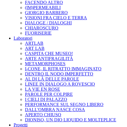
FACENDO ALTRO
(IM)PERMEABILI
GIORGIO BARBERO
VISIONI FRA CIELO E TERRA
DIALOGE / DIALOGHI
CHIAROSCURO
FUORISERIE
Laboratori
ARTLAB
ART LAB
CASPITA CHE MUSEO!
ARTE ANTIFRAGILITÀ
METAMORPHOSES
I-CONE, IL RITRATTO IMMAGINATO
DENTRO IL NODO IMPERFETTO
AL DI LÀ DELLE PAROLE
LINEE IN DIALOGO A ROVESCIO
LA VIE EN ROSE
PAROLE PER COLPIRE
I CIELI DI PALAZZO
PERFORMANCE SUL SEGNO LIBERO
DALL'OMBRA NASCE COSA
APERTO CHIUSO
DIONISO, UN DIO LIQUIDO E MOLTEPLICE
Progetti