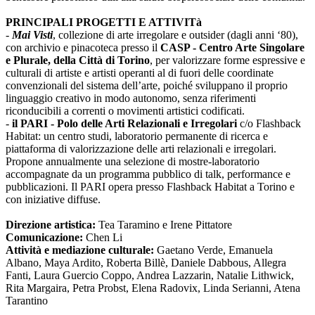
PRINCIPALI PROGETTI E ATTIVITà
-
Mai Visti
, collezione di arte irregolare e outsider (dagli anni ‘80),
con archivio e pinacoteca presso il
CASP - Centro Arte Singolare
e Plurale, della Città di Torino
, per valorizzare forme espressive e
culturali di artiste e artisti operanti al di fuori delle coordinate
convenzionali del sistema dell’arte, poiché sviluppano il proprio
linguaggio creativo in modo autonomo, senza riferimenti
riconducibili a correnti o movimenti artistici codificati.
-
il PARI - Polo delle Arti Relazionali e Irregolari
c/o Flashback
Habitat: un centro studi, laboratorio permanente di ricerca e
piattaforma di valorizzazione delle arti relazionali e irregolari.
Propone annualmente una selezione di mostre-laboratorio
accompagnate da un programma pubblico di talk, performance e
pubblicazioni. Il PARI opera presso Flashback Habitat a Torino e
con iniziative diffuse.
Direzione artistica:
Tea Taramino e Irene Pittatore
Comunicazione:
Chen Li
Attività e mediazione culturale:
Gaetano Verde, Emanuela
Albano, Maya Ardito, Roberta Billè, Daniele Dabbous, Allegra
Fanti, Laura Guercio Coppo, Andrea Lazzarin, Natalie Lithwick,
Rita Margaira, Petra Probst, Elena Radovix, Linda Serianni, Atena
Tarantino