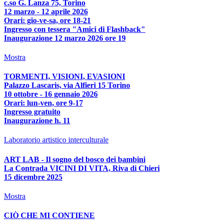
c.so G. Lanza 75, Torino
12 marzo - 12 aprile 2026
Orari: gio-ve-sa, ore 18-21
Ingresso con tessera "Amici di Flashback"
Inaugurazione 12 marzo 2026 ore 19
Mostra
TORMENTI, VISIONI, EVASIONI
Palazzo Lascaris, via Alfieri 15 Torino
10 ottobre - 16 gennaio 2026
Orari: lun-ven, ore 9-17
Ingresso gratuito
Inaugurazione h. 11
Laboratorio artistico interculturale
ART LAB - Il sogno del bosco dei bambini
La Contrada VICINI DI VITA, Riva di Chieri
15 dicembre 2025
Mostra
CIÒ CHE MI CONTIENE