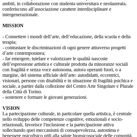
ambiti, in collaborazione con studentə universitarə e neolaureatə,
conferiscono all’associazione carattere interdisciplinare e
intergenerazionale.
MISSION
- Connettere i mondi dell’arte, dell’educazione, della scuola e della
terapia;
- contrastare le discriminazioni di ogni genere attraverso progetti
d’arte contemporanea;
- far emergere, tutelare e valorizzare le qualità nascoste
dell’espressione artistica e culturale prodotta da minoranze sociali
con fragilità e senza voce autonoma, autorə operanti fuori, o a
margine, del sistema ufficiale dell’arte: autodidatti, eccentrici,
visionari, persone con disabilità e in situazione di fragilità psichica e
sociale, a partire dalla collezione del Centro Arte Singolare e Plurale
della Città di Torino.
- sostenere e formare le giovani generazioni.
VISION
La partecipazione culturale, in particolare quella artistica, è centrale
nello sviluppo delle competenze cognitive, emozionali e socio-
relazionali, favorisce l'inclusione e la partecipazione attiva
sollecitando quei meccanismi di consapevolezza, autostima e
benessere psicofisico utili alla salute biopsicosociale delle comunità.