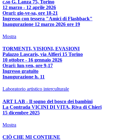
c.so G. Lanza 75, Torino
12 marzo - 12 aprile 2026
Orari: gio-ve-sa, ore 18-21
Ingresso con tessera "Amici di Flashback"
Inaugurazione 12 marzo 2026 ore 19
Mostra
TORMENTI, VISIONI, EVASIONI
Palazzo Lascaris, via Alfieri 15 Torino
10 ottobre - 16 gennaio 2026
Orari: lun-ven, ore 9-17
Ingresso gratuito
Inaugurazione h. 11
Laboratorio artistico interculturale
ART LAB - Il sogno del bosco dei bambini
La Contrada VICINI DI VITA, Riva di Chieri
15 dicembre 2025
Mostra
CIÒ CHE MI CONTIENE