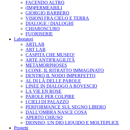
FACENDO ALTRO
(IM)PERMEABILI
GIORGIO BARBERO
VISIONI FRA CIELO E TERRA
DIALOGE / DIALOGHI
CHIAROSCURO
FUORISERIE
Laboratori
ARTLAB
ART LAB
CASPITA CHE MUSEO!
ARTE ANTIFRAGILITÀ
METAMORPHOSES
I-CONE, IL RITRATTO IMMAGINATO
DENTRO IL NODO IMPERFETTO
AL DI LÀ DELLE PAROLE
LINEE IN DIALOGO A ROVESCIO
LA VIE EN ROSE
PAROLE PER COLPIRE
I CIELI DI PALAZZO
PERFORMANCE SUL SEGNO LIBERO
DALL'OMBRA NASCE COSA
APERTO CHIUSO
DIONISO, UN DIO LIQUIDO E MOLTEPLICE
Progetti