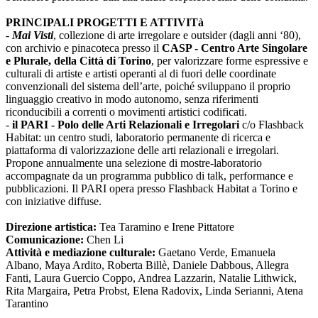
PRINCIPALI PROGETTI E ATTIVITà
-
Mai Visti
, collezione di arte irregolare e outsider (dagli anni ‘80),
con archivio e pinacoteca presso il
CASP - Centro Arte Singolare
e Plurale, della Città di Torino
, per valorizzare forme espressive e
culturali di artiste e artisti operanti al di fuori delle coordinate
convenzionali del sistema dell’arte, poiché sviluppano il proprio
linguaggio creativo in modo autonomo, senza riferimenti
riconducibili a correnti o movimenti artistici codificati.
-
il PARI - Polo delle Arti Relazionali e Irregolari
c/o Flashback
Habitat: un centro studi, laboratorio permanente di ricerca e
piattaforma di valorizzazione delle arti relazionali e irregolari.
Propone annualmente una selezione di mostre-laboratorio
accompagnate da un programma pubblico di talk, performance e
pubblicazioni. Il PARI opera presso Flashback Habitat a Torino e
con iniziative diffuse.
Direzione artistica:
Tea Taramino e Irene Pittatore
Comunicazione:
Chen Li
Attività e mediazione culturale:
Gaetano Verde, Emanuela
Albano, Maya Ardito, Roberta Billè, Daniele Dabbous, Allegra
Fanti, Laura Guercio Coppo, Andrea Lazzarin, Natalie Lithwick,
Rita Margaira, Petra Probst, Elena Radovix, Linda Serianni, Atena
Tarantino