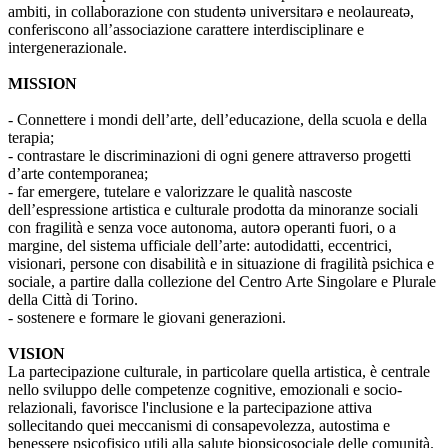
ambiti, in collaborazione con studentə universitarə e neolaureatə,
conferiscono all’associazione carattere interdisciplinare e
intergenerazionale.
MISSION
- Connettere i mondi dell’arte, dell’educazione, della scuola e della
terapia;
- contrastare le discriminazioni di ogni genere attraverso progetti
d’arte contemporanea;
- far emergere, tutelare e valorizzare le qualità nascoste
dell’espressione artistica e culturale prodotta da minoranze sociali
con fragilità e senza voce autonoma, autorə operanti fuori, o a
margine, del sistema ufficiale dell’arte: autodidatti, eccentrici,
visionari, persone con disabilità e in situazione di fragilità psichica e
sociale, a partire dalla collezione del Centro Arte Singolare e Plurale
della Città di Torino.
- sostenere e formare le giovani generazioni.
VISION
La partecipazione culturale, in particolare quella artistica, è centrale
nello sviluppo delle competenze cognitive, emozionali e socio-
relazionali, favorisce l'inclusione e la partecipazione attiva
sollecitando quei meccanismi di consapevolezza, autostima e
benessere psicofisico utili alla salute biopsicosociale delle comunità.