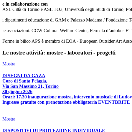
e in collaborazione con
ASL Città di Torino e ASL TO3, Università degli Studi di Torino, Poli
i dipartimenti educazione di GAM e Palazzo Madama / Fondazione T
le associazioni: CCW Cultural Welfare Center, Fermata d’autobus ETS
Forme in bilico APS è membro di EOA - European Outsider Art Associat
Le nostre attività: mostre - laboratori - progetti
Mostra
DISEGNI DA GAZA
Coro di Santa Pelagia,
Via San Massimo 21, Torino
30 giugno 2026
Orari: 17.30 inaugurazione mostra, intervento musicale di Ludov
Ingresso gratuito con prenotazione obbligatoria EVENTBRITE
Mostra
DISPOSITIVI DI PROTEZIONE INDIVIDUALE