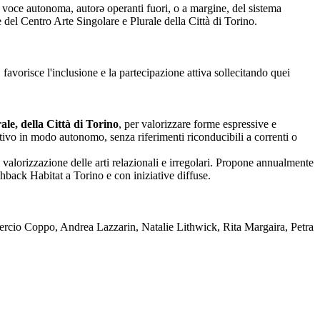
nza voce autonoma, autorə operanti fuori, o a margine, del sistema
one del Centro Arte Singolare e Plurale della Città di Torino.
 favorisce l'inclusione e la partecipazione attiva sollecitando quei
le, della Città di Torino
, per valorizzare forme espressive e
reativo in modo autonomo, senza riferimenti riconducibili a correnti o
 valorizzazione delle arti relazionali e irregolari. Propone annualmente
back Habitat a Torino e con iniziative diffuse.
rcio Coppo, Andrea Lazzarin, Natalie Lithwick, Rita Margaira, Petra