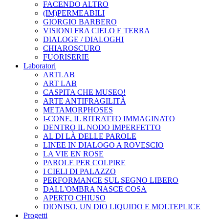
FACENDO ALTRO
(IM)PERMEABILI
GIORGIO BARBERO
VISIONI FRA CIELO E TERRA
DIALOGE / DIALOGHI
CHIAROSCURO
FUORISERIE
Laboratori
ARTLAB
ART LAB
CASPITA CHE MUSEO!
ARTE ANTIFRAGILITÀ
METAMORPHOSES
I-CONE, IL RITRATTO IMMAGINATO
DENTRO IL NODO IMPERFETTO
AL DI LÀ DELLE PAROLE
LINEE IN DIALOGO A ROVESCIO
LA VIE EN ROSE
PAROLE PER COLPIRE
I CIELI DI PALAZZO
PERFORMANCE SUL SEGNO LIBERO
DALL'OMBRA NASCE COSA
APERTO CHIUSO
DIONISO, UN DIO LIQUIDO E MOLTEPLICE
Progetti