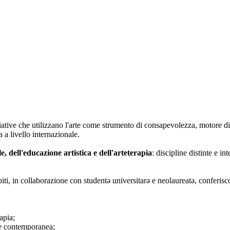
iative che utilizzano l'arte come strumento di consapevolezza, motore di
 a livello internazionale.
le, dell'educazione artistica e dell'arteterapia
: discipline distinte e i
biti, in collaborazione con studentə universitarə e neolaureatə, conferisc
apia;
rte contemporanea;