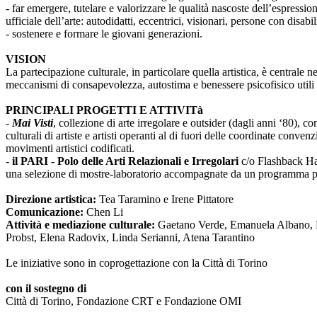
- far emergere, tutelare e valorizzare le qualità nascoste dell’espressi
ufficiale dell’arte: autodidatti, eccentrici, visionari, persone con disabi
- sostenere e formare le giovani generazioni.
VISION
La partecipazione culturale, in particolare quella artistica, è centrale 
meccanismi di consapevolezza, autostima e benessere psicofisico utili 
PRINCIPALI PROGETTI E ATTIVITà
-
Mai Visti
, collezione di arte irregolare e outsider (dagli anni ‘80), c
culturali di artiste e artisti operanti al di fuori delle coordinate conv
movimenti artistici codificati.
-
il PARI - Polo delle Arti Relazionali e Irregolari
c/o Flashback Habi
una selezione di mostre-laboratorio accompagnate da un programma pub
Direzione artistica:
Tea Taramino e Irene Pittatore
Comunicazione:
Chen Li
Attività e mediazione culturale:
Gaetano Verde, Emanuela Albano, Ma
Probst, Elena Radovix, Linda Serianni, Atena Tarantino
Le iniziative sono in coprogettazione con la Città di Torino
con il sostegno di
Città di Torino, Fondazione CRT e Fondazione OMI