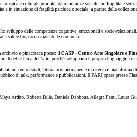
one artistica e culturale prodotta da minoranze sociali con fragilità e se
lità e in situazione di fragilità psichica e sociale, a partire dalla collezi
nello sviluppo delle competenze cognitive, emozionali e socio-relazionali,
alla salute biopsicosociale delle comunità.
on archivio e pinacoteca presso il
CASP - Centro Arte Singolare e Plura
enzionali del sistema dell’arte, poiché sviluppano il proprio linguaggio c
tat: un centro studi, laboratorio permanente di ricerca e piattaforma di
blico di talk, performance e pubblicazioni. Il PARI opera presso Flash
ya Ardito, Roberta Billè, Daniele Dabbous, Allegra Fanti, Laura Gue