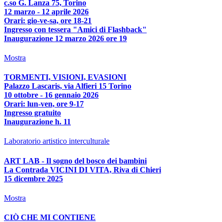
c.so G. Lanza 75, Torino
12 marzo - 12 aprile 2026
Orari: gio-ve-sa, ore 18-21
Ingresso con tessera "Amici di Flashback"
Inaugurazione 12 marzo 2026 ore 19
Mostra
TORMENTI, VISIONI, EVASIONI
Palazzo Lascaris, via Alfieri 15 Torino
10 ottobre - 16 gennaio 2026
Orari: lun-ven, ore 9-17
Ingresso gratuito
Inaugurazione h. 11
Laboratorio artistico interculturale
ART LAB - Il sogno del bosco dei bambini
La Contrada VICINI DI VITA, Riva di Chieri
15 dicembre 2025
Mostra
CIÒ CHE MI CONTIENE