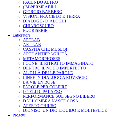
FACENDO ALTRO
(IM)PERMEABILI
GIORGIO BARBERO
VISIONI FRA CIELO E TERRA
DIALOGE / DIALOGHI
CHIAROSCURO
FUORISERIE
Laboratori
ARTLAB
ART LAB
CASPITA CHE MUSEO!
ARTE ANTIFRAGILITÀ
METAMORPHOSES
I-CONE, IL RITRATTO IMMAGINATO
DENTRO IL NODO IMPERFETTO
AL DI LÀ DELLE PAROLE
LINEE IN DIALOGO A ROVESCIO
LA VIE EN ROSE
PAROLE PER COLPIRE
I CIELI DI PALAZZO
PERFORMANCE SUL SEGNO LIBERO
DALL'OMBRA NASCE COSA
APERTO CHIUSO
DIONISO, UN DIO LIQUIDO E MOLTEPLICE
Progetti