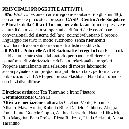
PRINCIPALI PROGETTI E ATTIVITà
-
Mai Visti
, collezione di arte irregolare e outsider (dagli anni ‘80),
con archivio e pinacoteca presso il
CASP - Centro Arte Singolare
e Plurale, della Città di Torino
, per valorizzare forme espressive e
culturali di artiste e artisti operanti al di fuori delle coordinate
convenzionali del sistema dell’arte, poiché sviluppano il proprio
linguaggio creativo in modo autonomo, senza riferimenti
riconducibili a correnti o movimenti artistici codificati.
-
il PARI - Polo delle Arti Relazionali e Irregolari
c/o Flashback
Habitat: un centro studi, laboratorio permanente di ricerca e
piattaforma di valorizzazione delle arti relazionali e irregolari.
Propone annualmente una selezione di mostre-laboratorio
accompagnate da un programma pubblico di talk, performance e
pubblicazioni. Il PARI opera presso Flashback Habitat a Torino e
con iniziative diffuse.
Direzione artistica:
Tea Taramino e Irene Pittatore
Comunicazione:
Chen Li
Attività e mediazione culturale:
Gaetano Verde, Emanuela
Albano, Maya Ardito, Roberta Billè, Daniele Dabbous, Allegra
Fanti, Laura Guercio Coppo, Andrea Lazzarin, Natalie Lithwick,
Rita Margaira, Petra Probst, Elena Radovix, Linda Serianni, Atena
Tarantino