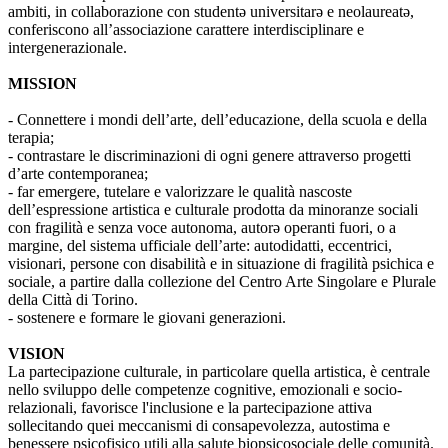
ambiti, in collaborazione con studentə universitarə e neolaureatə,
conferiscono all’associazione carattere interdisciplinare e
intergenerazionale.
MISSION
- Connettere i mondi dell’arte, dell’educazione, della scuola e della
terapia;
- contrastare le discriminazioni di ogni genere attraverso progetti
d’arte contemporanea;
- far emergere, tutelare e valorizzare le qualità nascoste
dell’espressione artistica e culturale prodotta da minoranze sociali
con fragilità e senza voce autonoma, autorə operanti fuori, o a
margine, del sistema ufficiale dell’arte: autodidatti, eccentrici,
visionari, persone con disabilità e in situazione di fragilità psichica e
sociale, a partire dalla collezione del Centro Arte Singolare e Plurale
della Città di Torino.
- sostenere e formare le giovani generazioni.
VISION
La partecipazione culturale, in particolare quella artistica, è centrale
nello sviluppo delle competenze cognitive, emozionali e socio-
relazionali, favorisce l'inclusione e la partecipazione attiva
sollecitando quei meccanismi di consapevolezza, autostima e
benessere psicofisico utili alla salute biopsicosociale delle comunità.