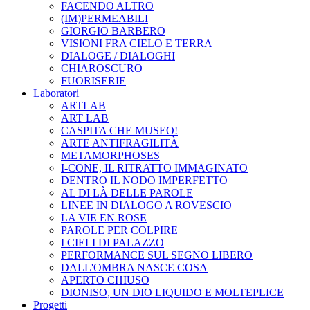
FACENDO ALTRO
(IM)PERMEABILI
GIORGIO BARBERO
VISIONI FRA CIELO E TERRA
DIALOGE / DIALOGHI
CHIAROSCURO
FUORISERIE
Laboratori
ARTLAB
ART LAB
CASPITA CHE MUSEO!
ARTE ANTIFRAGILITÀ
METAMORPHOSES
I-CONE, IL RITRATTO IMMAGINATO
DENTRO IL NODO IMPERFETTO
AL DI LÀ DELLE PAROLE
LINEE IN DIALOGO A ROVESCIO
LA VIE EN ROSE
PAROLE PER COLPIRE
I CIELI DI PALAZZO
PERFORMANCE SUL SEGNO LIBERO
DALL'OMBRA NASCE COSA
APERTO CHIUSO
DIONISO, UN DIO LIQUIDO E MOLTEPLICE
Progetti