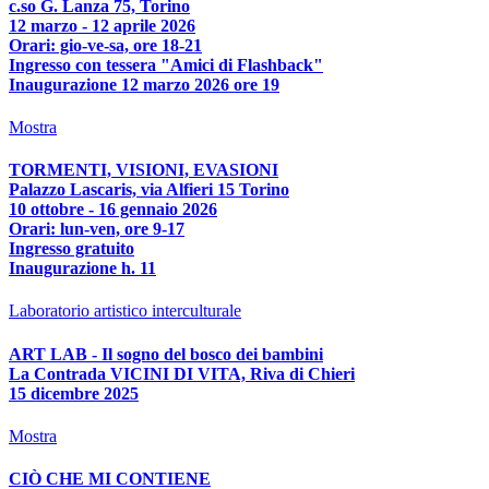
c.so G. Lanza 75, Torino
12 marzo - 12 aprile 2026
Orari: gio-ve-sa, ore 18-21
Ingresso con tessera "Amici di Flashback"
Inaugurazione 12 marzo 2026 ore 19
Mostra
TORMENTI, VISIONI, EVASIONI
Palazzo Lascaris, via Alfieri 15 Torino
10 ottobre - 16 gennaio 2026
Orari: lun-ven, ore 9-17
Ingresso gratuito
Inaugurazione h. 11
Laboratorio artistico interculturale
ART LAB - Il sogno del bosco dei bambini
La Contrada VICINI DI VITA, Riva di Chieri
15 dicembre 2025
Mostra
CIÒ CHE MI CONTIENE