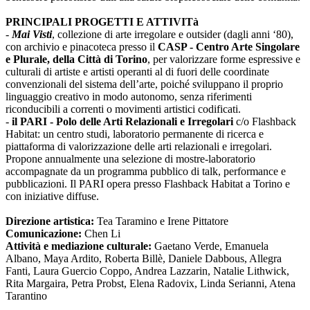
PRINCIPALI PROGETTI E ATTIVITà
-
Mai Visti
, collezione di arte irregolare e outsider (dagli anni ‘80),
con archivio e pinacoteca presso il
CASP - Centro Arte Singolare
e Plurale, della Città di Torino
, per valorizzare forme espressive e
culturali di artiste e artisti operanti al di fuori delle coordinate
convenzionali del sistema dell’arte, poiché sviluppano il proprio
linguaggio creativo in modo autonomo, senza riferimenti
riconducibili a correnti o movimenti artistici codificati.
-
il PARI - Polo delle Arti Relazionali e Irregolari
c/o Flashback
Habitat: un centro studi, laboratorio permanente di ricerca e
piattaforma di valorizzazione delle arti relazionali e irregolari.
Propone annualmente una selezione di mostre-laboratorio
accompagnate da un programma pubblico di talk, performance e
pubblicazioni. Il PARI opera presso Flashback Habitat a Torino e
con iniziative diffuse.
Direzione artistica:
Tea Taramino e Irene Pittatore
Comunicazione:
Chen Li
Attività e mediazione culturale:
Gaetano Verde, Emanuela
Albano, Maya Ardito, Roberta Billè, Daniele Dabbous, Allegra
Fanti, Laura Guercio Coppo, Andrea Lazzarin, Natalie Lithwick,
Rita Margaira, Petra Probst, Elena Radovix, Linda Serianni, Atena
Tarantino