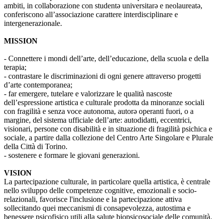
ambiti, in collaborazione con studentə universitarə e neolaureatə,
conferiscono all’associazione carattere interdisciplinare e
intergenerazionale.
MISSION
- Connettere i mondi dell’arte, dell’educazione, della scuola e della
terapia;
- contrastare le discriminazioni di ogni genere attraverso progetti
d’arte contemporanea;
- far emergere, tutelare e valorizzare le qualità nascoste
dell’espressione artistica e culturale prodotta da minoranze sociali
con fragilità e senza voce autonoma, autorə operanti fuori, o a
margine, del sistema ufficiale dell’arte: autodidatti, eccentrici,
visionari, persone con disabilità e in situazione di fragilità psichica e
sociale, a partire dalla collezione del Centro Arte Singolare e Plurale
della Città di Torino.
- sostenere e formare le giovani generazioni.
VISION
La partecipazione culturale, in particolare quella artistica, è centrale
nello sviluppo delle competenze cognitive, emozionali e socio-
relazionali, favorisce l'inclusione e la partecipazione attiva
sollecitando quei meccanismi di consapevolezza, autostima e
benessere psicofisico utili alla salute biopsicosociale delle comunità.