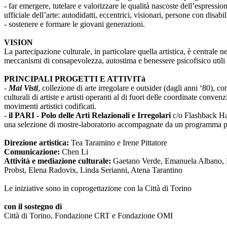
- far emergere, tutelare e valorizzare le qualità nascoste dell’espressi
ufficiale dell’arte: autodidatti, eccentrici, visionari, persone con disabi
- sostenere e formare le giovani generazioni.
VISION
La partecipazione culturale, in particolare quella artistica, è centrale 
meccanismi di consapevolezza, autostima e benessere psicofisico utili 
PRINCIPALI PROGETTI E ATTIVITà
-
Mai Visti
, collezione di arte irregolare e outsider (dagli anni ‘80), c
culturali di artiste e artisti operanti al di fuori delle coordinate conv
movimenti artistici codificati.
-
il PARI - Polo delle Arti Relazionali e Irregolari
c/o Flashback Habi
una selezione di mostre-laboratorio accompagnate da un programma pub
Direzione artistica:
Tea Taramino e Irene Pittatore
Comunicazione:
Chen Li
Attività e mediazione culturale:
Gaetano Verde, Emanuela Albano, Ma
Probst, Elena Radovix, Linda Serianni, Atena Tarantino
Le iniziative sono in coprogettazione con la Città di Torino
con il sostegno di
Città di Torino, Fondazione CRT e Fondazione OMI