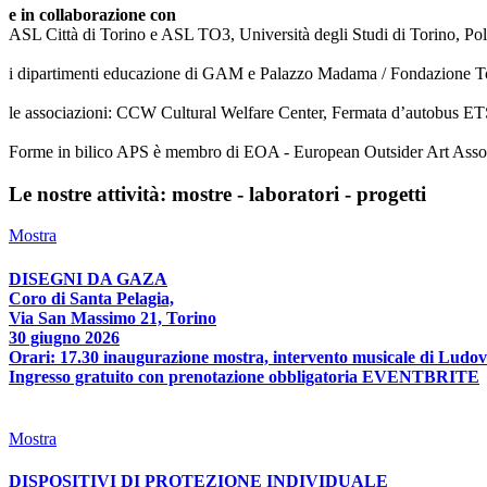
e in collaborazione con
ASL Città di Torino e ASL TO3, Università degli Studi di Torino, Poli
i dipartimenti educazione di GAM e Palazzo Madama / Fondazione T
le associazioni: CCW Cultural Welfare Center, Fermata d’autobus ETS
Forme in bilico APS è membro di EOA - European Outsider Art Associat
Le nostre attività: mostre - laboratori - progetti
Mostra
DISEGNI DA GAZA
Coro di Santa Pelagia,
Via San Massimo 21, Torino
30 giugno 2026
Orari: 17.30 inaugurazione mostra, intervento musicale di Ludov
Ingresso gratuito con prenotazione obbligatoria EVENTBRITE
Mostra
DISPOSITIVI DI PROTEZIONE INDIVIDUALE