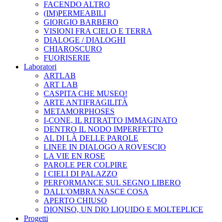
FACENDO ALTRO
(IM)PERMEABILI
GIORGIO BARBERO
VISIONI FRA CIELO E TERRA
DIALOGE / DIALOGHI
CHIAROSCURO
FUORISERIE
Laboratori
ARTLAB
ART LAB
CASPITA CHE MUSEO!
ARTE ANTIFRAGILITÀ
METAMORPHOSES
I-CONE, IL RITRATTO IMMAGINATO
DENTRO IL NODO IMPERFETTO
AL DI LÀ DELLE PAROLE
LINEE IN DIALOGO A ROVESCIO
LA VIE EN ROSE
PAROLE PER COLPIRE
I CIELI DI PALAZZO
PERFORMANCE SUL SEGNO LIBERO
DALL'OMBRA NASCE COSA
APERTO CHIUSO
DIONISO, UN DIO LIQUIDO E MOLTEPLICE
Progetti