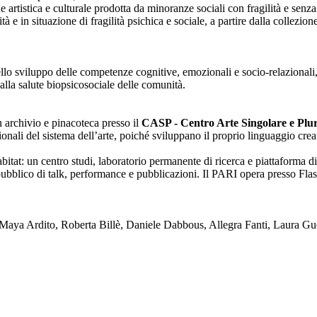
one artistica e culturale prodotta da minoranze sociali con fragilità e se
lità e in situazione di fragilità psichica e sociale, a partire dalla collezi
nello sviluppo delle competenze cognitive, emozionali e socio-relazionali,
alla salute biopsicosociale delle comunità.
on archivio e pinacoteca presso il
CASP - Centro Arte Singolare e Plura
enzionali del sistema dell’arte, poiché sviluppano il proprio linguaggio c
tat: un centro studi, laboratorio permanente di ricerca e piattaforma di
blico di talk, performance e pubblicazioni. Il PARI opera presso Flash
ya Ardito, Roberta Billè, Daniele Dabbous, Allegra Fanti, Laura Gue