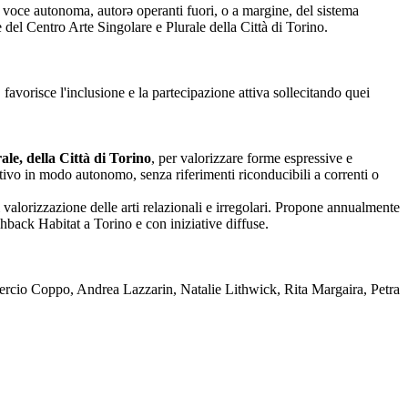
nza voce autonoma, autorə operanti fuori, o a margine, del sistema
one del Centro Arte Singolare e Plurale della Città di Torino.
 favorisce l'inclusione e la partecipazione attiva sollecitando quei
le, della Città di Torino
, per valorizzare forme espressive e
reativo in modo autonomo, senza riferimenti riconducibili a correnti o
 valorizzazione delle arti relazionali e irregolari. Propone annualmente
back Habitat a Torino e con iniziative diffuse.
rcio Coppo, Andrea Lazzarin, Natalie Lithwick, Rita Margaira, Petra