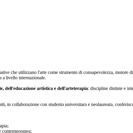
iative che utilizzano l'arte come strumento di consapevolezza, motore di
 a livello internazionale.
le, dell'educazione artistica e dell'arteterapia
: discipline distinte e i
biti, in collaborazione con studentə universitarə e neolaureatə, conferisc
apia;
rte contemporanea;