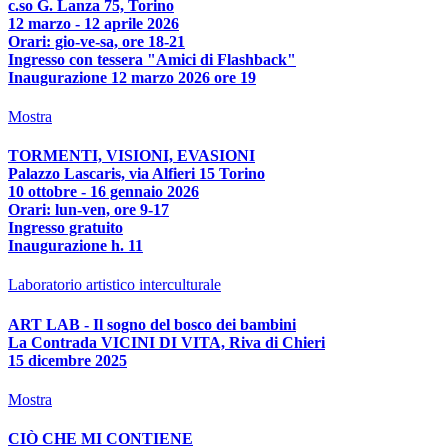
c.so G. Lanza 75, Torino
12 marzo - 12 aprile 2026
Orari: gio-ve-sa, ore 18-21
Ingresso con tessera "Amici di Flashback"
Inaugurazione 12 marzo 2026 ore 19
Mostra
TORMENTI, VISIONI, EVASIONI
Palazzo Lascaris, via Alfieri 15 Torino
10 ottobre - 16 gennaio 2026
Orari: lun-ven, ore 9-17
Ingresso gratuito
Inaugurazione h. 11
Laboratorio artistico interculturale
ART LAB - Il sogno del bosco dei bambini
La Contrada VICINI DI VITA, Riva di Chieri
15 dicembre 2025
Mostra
CIÒ CHE MI CONTIENE