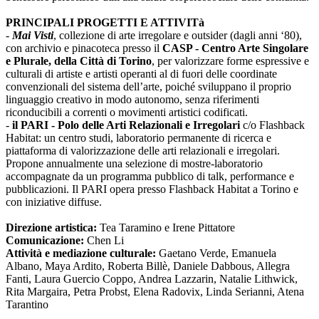
PRINCIPALI PROGETTI E ATTIVITà
-
Mai Visti
, collezione di arte irregolare e outsider (dagli anni ‘80),
con archivio e pinacoteca presso il
CASP - Centro Arte Singolare
e Plurale, della Città di Torino
, per valorizzare forme espressive e
culturali di artiste e artisti operanti al di fuori delle coordinate
convenzionali del sistema dell’arte, poiché sviluppano il proprio
linguaggio creativo in modo autonomo, senza riferimenti
riconducibili a correnti o movimenti artistici codificati.
-
il PARI - Polo delle Arti Relazionali e Irregolari
c/o Flashback
Habitat: un centro studi, laboratorio permanente di ricerca e
piattaforma di valorizzazione delle arti relazionali e irregolari.
Propone annualmente una selezione di mostre-laboratorio
accompagnate da un programma pubblico di talk, performance e
pubblicazioni. Il PARI opera presso Flashback Habitat a Torino e
con iniziative diffuse.
Direzione artistica:
Tea Taramino e Irene Pittatore
Comunicazione:
Chen Li
Attività e mediazione culturale:
Gaetano Verde, Emanuela
Albano, Maya Ardito, Roberta Billè, Daniele Dabbous, Allegra
Fanti, Laura Guercio Coppo, Andrea Lazzarin, Natalie Lithwick,
Rita Margaira, Petra Probst, Elena Radovix, Linda Serianni, Atena
Tarantino