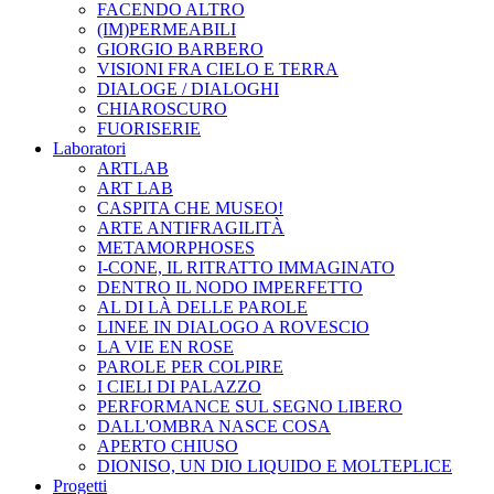
FACENDO ALTRO
(IM)PERMEABILI
GIORGIO BARBERO
VISIONI FRA CIELO E TERRA
DIALOGE / DIALOGHI
CHIAROSCURO
FUORISERIE
Laboratori
ARTLAB
ART LAB
CASPITA CHE MUSEO!
ARTE ANTIFRAGILITÀ
METAMORPHOSES
I-CONE, IL RITRATTO IMMAGINATO
DENTRO IL NODO IMPERFETTO
AL DI LÀ DELLE PAROLE
LINEE IN DIALOGO A ROVESCIO
LA VIE EN ROSE
PAROLE PER COLPIRE
I CIELI DI PALAZZO
PERFORMANCE SUL SEGNO LIBERO
DALL'OMBRA NASCE COSA
APERTO CHIUSO
DIONISO, UN DIO LIQUIDO E MOLTEPLICE
Progetti