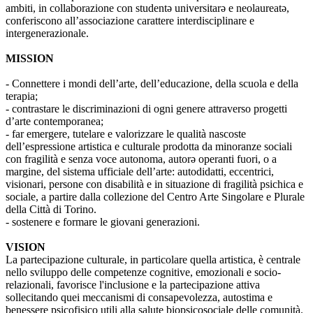
ambiti, in collaborazione con studentə universitarə e neolaureatə,
conferiscono all’associazione carattere interdisciplinare e
intergenerazionale.
MISSION
- Connettere i mondi dell’arte, dell’educazione, della scuola e della
terapia;
- contrastare le discriminazioni di ogni genere attraverso progetti
d’arte contemporanea;
- far emergere, tutelare e valorizzare le qualità nascoste
dell’espressione artistica e culturale prodotta da minoranze sociali
con fragilità e senza voce autonoma, autorə operanti fuori, o a
margine, del sistema ufficiale dell’arte: autodidatti, eccentrici,
visionari, persone con disabilità e in situazione di fragilità psichica e
sociale, a partire dalla collezione del Centro Arte Singolare e Plurale
della Città di Torino.
- sostenere e formare le giovani generazioni.
VISION
La partecipazione culturale, in particolare quella artistica, è centrale
nello sviluppo delle competenze cognitive, emozionali e socio-
relazionali, favorisce l'inclusione e la partecipazione attiva
sollecitando quei meccanismi di consapevolezza, autostima e
benessere psicofisico utili alla salute biopsicosociale delle comunità.