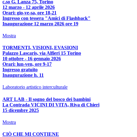
c.so G. Lanza 75, Torino
12 marzo - 12 aprile 2026
Orari: gio-ve-sa, ore 18-21
Ingresso con tessera "Amici di Flashback"
Inaugurazione 12 marzo 2026 ore 19
Mostra
TORMENTI, VISIONI, EVASIONI
Palazzo Lascaris, via Alfieri 15 Torino
10 ottobre - 16 gennaio 2026
Orari: lun-ven, ore 9-17
Ingresso gratuito
Inaugurazione h. 11
Laboratorio artistico interculturale
ART LAB - Il sogno del bosco dei bambini
La Contrada VICINI DI VITA, Riva di Chieri
15 dicembre 2025
Mostra
CIÒ CHE MI CONTIENE