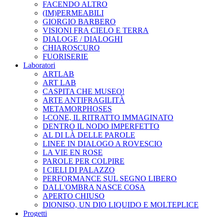
FACENDO ALTRO
(IM)PERMEABILI
GIORGIO BARBERO
VISIONI FRA CIELO E TERRA
DIALOGE / DIALOGHI
CHIAROSCURO
FUORISERIE
Laboratori
ARTLAB
ART LAB
CASPITA CHE MUSEO!
ARTE ANTIFRAGILITÀ
METAMORPHOSES
I-CONE, IL RITRATTO IMMAGINATO
DENTRO IL NODO IMPERFETTO
AL DI LÀ DELLE PAROLE
LINEE IN DIALOGO A ROVESCIO
LA VIE EN ROSE
PAROLE PER COLPIRE
I CIELI DI PALAZZO
PERFORMANCE SUL SEGNO LIBERO
DALL'OMBRA NASCE COSA
APERTO CHIUSO
DIONISO, UN DIO LIQUIDO E MOLTEPLICE
Progetti