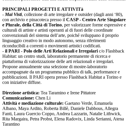
PRINCIPALI PROGETTI E ATTIVITà
-
Mai Visti
, collezione di arte irregolare e outsider (dagli anni ‘80),
con archivio e pinacoteca presso il
CASP - Centro Arte Singolare
e Plurale, della Città di Torino
, per valorizzare forme espressive e
culturali di artiste e artisti operanti al di fuori delle coordinate
convenzionali del sistema dell’arte, poiché sviluppano il proprio
linguaggio creativo in modo autonomo, senza riferimenti
riconducibili a correnti o movimenti artistici codificati.
-
il PARI - Polo delle Arti Relazionali e Irregolari
c/o Flashback
Habitat: un centro studi, laboratorio permanente di ricerca e
piattaforma di valorizzazione delle arti relazionali e irregolari.
Propone annualmente una selezione di mostre-laboratorio
accompagnate da un programma pubblico di talk, performance e
pubblicazioni. Il PARI opera presso Flashback Habitat a Torino e
con iniziative diffuse.
Direzione artistica:
Tea Taramino e Irene Pittatore
Comunicazione:
Chen Li
Attività e mediazione culturale:
Gaetano Verde, Emanuela
Albano, Maya Ardito, Roberta Billè, Daniele Dabbous, Allegra
Fanti, Laura Guercio Coppo, Andrea Lazzarin, Natalie Lithwick,
Rita Margaira, Petra Probst, Elena Radovix, Linda Serianni, Atena
Tarantino