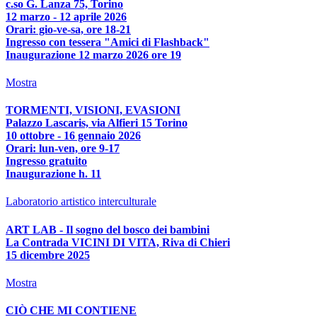
c.so G. Lanza 75, Torino
12 marzo - 12 aprile 2026
Orari: gio-ve-sa, ore 18-21
Ingresso con tessera "Amici di Flashback"
Inaugurazione 12 marzo 2026 ore 19
Mostra
TORMENTI, VISIONI, EVASIONI
Palazzo Lascaris, via Alfieri 15 Torino
10 ottobre - 16 gennaio 2026
Orari: lun-ven, ore 9-17
Ingresso gratuito
Inaugurazione h. 11
Laboratorio artistico interculturale
ART LAB - Il sogno del bosco dei bambini
La Contrada VICINI DI VITA, Riva di Chieri
15 dicembre 2025
Mostra
CIÒ CHE MI CONTIENE