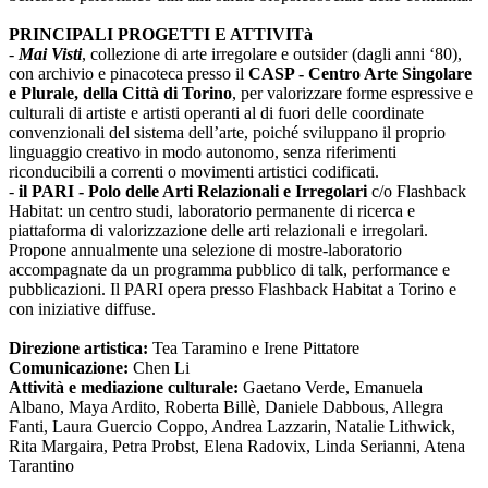
PRINCIPALI PROGETTI E ATTIVITà
-
Mai Visti
, collezione di arte irregolare e outsider (dagli anni ‘80),
con archivio e pinacoteca presso il
CASP - Centro Arte Singolare
e Plurale, della Città di Torino
, per valorizzare forme espressive e
culturali di artiste e artisti operanti al di fuori delle coordinate
convenzionali del sistema dell’arte, poiché sviluppano il proprio
linguaggio creativo in modo autonomo, senza riferimenti
riconducibili a correnti o movimenti artistici codificati.
-
il PARI - Polo delle Arti Relazionali e Irregolari
c/o Flashback
Habitat: un centro studi, laboratorio permanente di ricerca e
piattaforma di valorizzazione delle arti relazionali e irregolari.
Propone annualmente una selezione di mostre-laboratorio
accompagnate da un programma pubblico di talk, performance e
pubblicazioni. Il PARI opera presso Flashback Habitat a Torino e
con iniziative diffuse.
Direzione artistica:
Tea Taramino e Irene Pittatore
Comunicazione:
Chen Li
Attività e mediazione culturale:
Gaetano Verde, Emanuela
Albano, Maya Ardito, Roberta Billè, Daniele Dabbous, Allegra
Fanti, Laura Guercio Coppo, Andrea Lazzarin, Natalie Lithwick,
Rita Margaira, Petra Probst, Elena Radovix, Linda Serianni, Atena
Tarantino