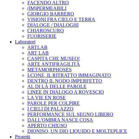
FACENDO ALTRO
(IM)PERMEABILI
GIORGIO BARBERO
VISIONI FRA CIELO E TERRA
DIALOGE / DIALOGHI
CHIAROSCURO
FUORISERIE
Laboratori
ARTLAB
ART LAB
CASPITA CHE MUSEO!
ARTE ANTIFRAGILITÀ
METAMORPHOSES
I-CONE, IL RITRATTO IMMAGINATO
DENTRO IL NODO IMPERFETTO
AL DI LÀ DELLE PAROLE
LINEE IN DIALOGO A ROVESCIO
LA VIE EN ROSE
PAROLE PER COLPIRE
I CIELI DI PALAZZO
PERFORMANCE SUL SEGNO LIBERO
DALL'OMBRA NASCE COSA
APERTO CHIUSO
DIONISO, UN DIO LIQUIDO E MOLTEPLICE
Progetti