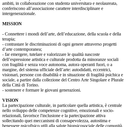
ambiti, in collaborazione con studentə universitarə e neolaureatə,
conferiscono all’associazione carattere interdisciplinare e
intergenerazionale.
MISSION
- Connettere i mondi dell’arte, dell’educazione, della scuola e della
terapia;
- contrastare le discriminazioni di ogni genere attraverso progetti
d’arte contemporanea;
- far emergere, tutelare e valorizzare le qualità nascoste
dell’espressione artistica e culturale prodotta da minoranze sociali
con fragilità e senza voce autonoma, autorə operanti fuori, o a
margine, del sistema ufficiale dell’arte: autodidatti, eccentrici,
visionari, persone con disabilità e in situazione di fragilità psichica e
sociale, a partire dalla collezione del Centro Arte Singolare e Plurale
della Città di Torino.
- sostenere e formare le giovani generazioni.
VISION
La partecipazione culturale, in particolare quella artistica, è centrale
nello sviluppo delle competenze cognitive, emozionali e socio-
relazionali, favorisce l'inclusione e la partecipazione attiva
sollecitando quei meccanismi di consapevolezza, autostima e
benessere psicofisico utili alla salute biopsicosociale delle comunità.