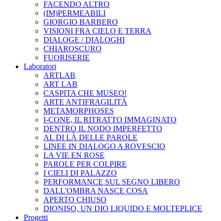
FACENDO ALTRO
(IM)PERMEABILI
GIORGIO BARBERO
VISIONI FRA CIELO E TERRA
DIALOGE / DIALOGHI
CHIAROSCURO
FUORISERIE
Laboratori
ARTLAB
ART LAB
CASPITA CHE MUSEO!
ARTE ANTIFRAGILITÀ
METAMORPHOSES
I-CONE, IL RITRATTO IMMAGINATO
DENTRO IL NODO IMPERFETTO
AL DI LÀ DELLE PAROLE
LINEE IN DIALOGO A ROVESCIO
LA VIE EN ROSE
PAROLE PER COLPIRE
I CIELI DI PALAZZO
PERFORMANCE SUL SEGNO LIBERO
DALL'OMBRA NASCE COSA
APERTO CHIUSO
DIONISO, UN DIO LIQUIDO E MOLTEPLICE
Progetti