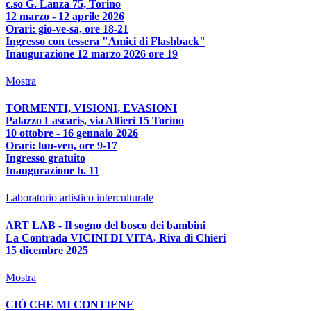
c.so G. Lanza 75, Torino
12 marzo - 12 aprile 2026
Orari: gio-ve-sa, ore 18-21
Ingresso con tessera "Amici di Flashback"
Inaugurazione 12 marzo 2026 ore 19
Mostra
TORMENTI, VISIONI, EVASIONI
Palazzo Lascaris, via Alfieri 15 Torino
10 ottobre - 16 gennaio 2026
Orari: lun-ven, ore 9-17
Ingresso gratuito
Inaugurazione h. 11
Laboratorio artistico interculturale
ART LAB - Il sogno del bosco dei bambini
La Contrada VICINI DI VITA, Riva di Chieri
15 dicembre 2025
Mostra
CIÒ CHE MI CONTIENE