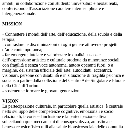
ambiti, in collaborazione con studentə universitarə e neolaureatə,
conferiscono all’associazione carattere interdisciplinare e
intergenerazionale.
MISSION
- Connettere i mondi dell’arte, dell’educazione, della scuola e della
terapia;
- contrastare le discriminazioni di ogni genere attraverso progetti
d’arte contemporanea;
- far emergere, tutelare e valorizzare le qualità nascoste
dell’espressione artistica e culturale prodotta da minoranze sociali
con fragilità e senza voce autonoma, autorə operanti fuori, o a
margine, del sistema ufficiale dell’arte: autodidatti, eccentrici,
visionari, persone con disabilità e in situazione di fragilità psichica e
sociale, a partire dalla collezione del Centro Arte Singolare e Plurale
della Città di Torino.
- sostenere e formare le giovani generazioni.
VISION
La partecipazione culturale, in particolare quella artistica, è centrale
nello sviluppo delle competenze cognitive, emozionali e socio-
relazionali, favorisce l'inclusione e la partecipazione attiva
sollecitando quei meccanismi di consapevolezza, autostima e
benessere psicofisico utili alla salute biopsicosociale delle comunità.