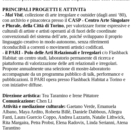
PRINCIPALI PROGETTI E ATTIVITà
-
Mai Visti
, collezione di arte irregolare e outsider (dagli anni ‘80),
con archivio e pinacoteca presso il
CASP - Centro Arte Singolare
e Plurale, della Città di Torino
, per valorizzare forme espressive e
culturali di artiste e artisti operanti al di fuori delle coordinate
convenzionali del sistema dell’arte, poiché sviluppano il proprio
linguaggio creativo in modo autonomo, senza riferimenti
riconducibili a correnti o movimenti artistici codificati.
-
il PARI - Polo delle Arti Relazionali e Irregolari
c/o Flashback
Habitat: un centro studi, laboratorio permanente di ricerca e
piattaforma di valorizzazione delle arti relazionali e irregolari.
Propone annualmente una selezione di mostre-laboratorio
accompagnate da un programma pubblico di talk, performance e
pubblicazioni. Il PARI opera presso Flashback Habitat a Torino e
con iniziative diffuse.
Direzione artistica:
Tea Taramino e Irene Pittatore
Comunicazione:
Chen Li
Attività e mediazione culturale:
Gaetano Verde, Emanuela
Albano, Maya Ardito, Roberta Billè, Daniele Dabbous, Allegra
Fanti, Laura Guercio Coppo, Andrea Lazzarin, Natalie Lithwick,
Rita Margaira, Petra Probst, Elena Radovix, Linda Serianni, Atena
Tarantino