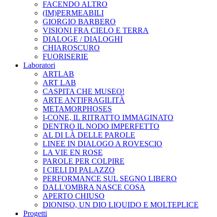
FACENDO ALTRO
(IM)PERMEABILI
GIORGIO BARBERO
VISIONI FRA CIELO E TERRA
DIALOGE / DIALOGHI
CHIAROSCURO
FUORISERIE
Laboratori
ARTLAB
ART LAB
CASPITA CHE MUSEO!
ARTE ANTIFRAGILITÀ
METAMORPHOSES
I-CONE, IL RITRATTO IMMAGINATO
DENTRO IL NODO IMPERFETTO
AL DI LÀ DELLE PAROLE
LINEE IN DIALOGO A ROVESCIO
LA VIE EN ROSE
PAROLE PER COLPIRE
I CIELI DI PALAZZO
PERFORMANCE SUL SEGNO LIBERO
DALL'OMBRA NASCE COSA
APERTO CHIUSO
DIONISO, UN DIO LIQUIDO E MOLTEPLICE
Progetti