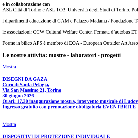
e in collaborazione con
ASL Città di Torino e ASL TO3, Università degli Studi di Torino, Poli
i dipartimenti educazione di GAM e Palazzo Madama / Fondazione T
le associazioni: CCW Cultural Welfare Center, Fermata d’autobus ETS
Forme in bilico APS è membro di EOA - European Outsider Art Associat
Le nostre attività: mostre - laboratori - progetti
Mostra
DISEGNI DA GAZA
Coro di Santa Pelagia,
Via San Massimo 21, Torino
30 giugno 2026
Orari: 17.30 inaugurazione mostra, intervento musicale di Ludov
Ingresso gratuito con prenotazione obbligatoria EVENTBRITE
Mostra
DISPOSITIVI DI PROTEZIONE INDIVIDUALE