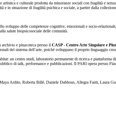
one artistica e culturale prodotta da minoranze sociali con fragilità e se
lità e in situazione di fragilità psichica e sociale, a partire dalla collezi
nello sviluppo delle competenze cognitive, emozionali e socio-relazionali,
alla salute biopsicosociale delle comunità.
on archivio e pinacoteca presso il
CASP - Centro Arte Singolare e Plura
enzionali del sistema dell’arte, poiché sviluppano il proprio linguaggio c
tat: un centro studi, laboratorio permanente di ricerca e piattaforma di
blico di talk, performance e pubblicazioni. Il PARI opera presso Flash
ya Ardito, Roberta Billè, Daniele Dabbous, Allegra Fanti, Laura Gue