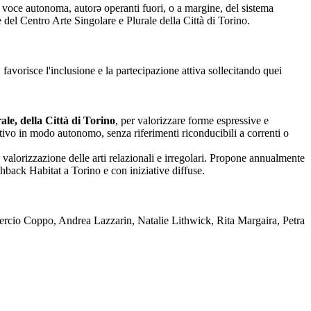
nza voce autonoma, autorə operanti fuori, o a margine, del sistema
one del Centro Arte Singolare e Plurale della Città di Torino.
 favorisce l'inclusione e la partecipazione attiva sollecitando quei
le, della Città di Torino
, per valorizzare forme espressive e
reativo in modo autonomo, senza riferimenti riconducibili a correnti o
 valorizzazione delle arti relazionali e irregolari. Propone annualmente
back Habitat a Torino e con iniziative diffuse.
rcio Coppo, Andrea Lazzarin, Natalie Lithwick, Rita Margaira, Petra