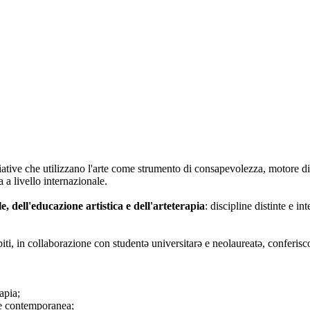
iative che utilizzano l'arte come strumento di consapevolezza, motore di
 a livello internazionale.
le, dell'educazione artistica e dell'arteterapia
: discipline distinte e i
biti, in collaborazione con studentə universitarə e neolaureatə, conferisc
apia;
rte contemporanea;