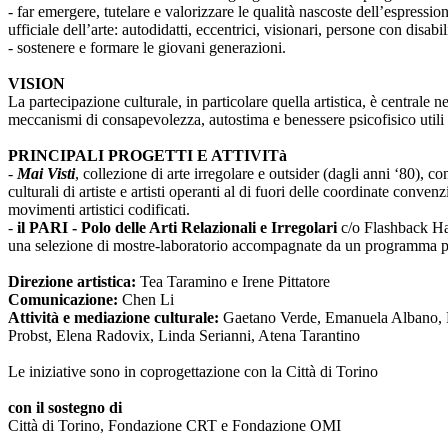
- far emergere, tutelare e valorizzare le qualità nascoste dell’espressi
ufficiale dell’arte: autodidatti, eccentrici, visionari, persone con disabi
- sostenere e formare le giovani generazioni.
VISION
La partecipazione culturale, in particolare quella artistica, è centrale 
meccanismi di consapevolezza, autostima e benessere psicofisico utili 
PRINCIPALI PROGETTI E ATTIVITà
-
Mai Visti
, collezione di arte irregolare e outsider (dagli anni ‘80), c
culturali di artiste e artisti operanti al di fuori delle coordinate conv
movimenti artistici codificati.
-
il PARI - Polo delle Arti Relazionali e Irregolari
c/o Flashback Habi
una selezione di mostre-laboratorio accompagnate da un programma pub
Direzione artistica:
Tea Taramino e Irene Pittatore
Comunicazione:
Chen Li
Attività e mediazione culturale:
Gaetano Verde, Emanuela Albano, Ma
Probst, Elena Radovix, Linda Serianni, Atena Tarantino
Le iniziative sono in coprogettazione con la Città di Torino
con il sostegno di
Città di Torino, Fondazione CRT e Fondazione OMI