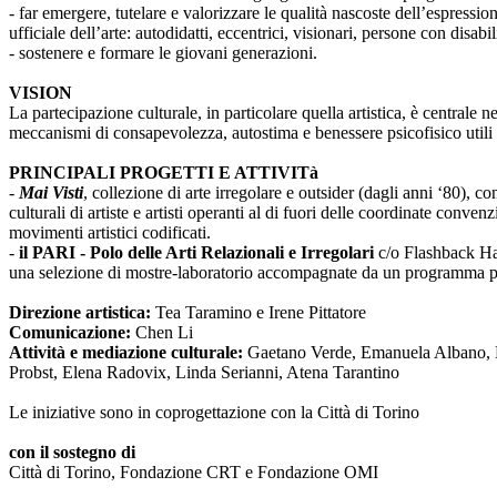
- far emergere, tutelare e valorizzare le qualità nascoste dell’espressi
ufficiale dell’arte: autodidatti, eccentrici, visionari, persone con disabi
- sostenere e formare le giovani generazioni.
VISION
La partecipazione culturale, in particolare quella artistica, è centrale 
meccanismi di consapevolezza, autostima e benessere psicofisico utili 
PRINCIPALI PROGETTI E ATTIVITà
-
Mai Visti
, collezione di arte irregolare e outsider (dagli anni ‘80), c
culturali di artiste e artisti operanti al di fuori delle coordinate conv
movimenti artistici codificati.
-
il PARI - Polo delle Arti Relazionali e Irregolari
c/o Flashback Habi
una selezione di mostre-laboratorio accompagnate da un programma pub
Direzione artistica:
Tea Taramino e Irene Pittatore
Comunicazione:
Chen Li
Attività e mediazione culturale:
Gaetano Verde, Emanuela Albano, Ma
Probst, Elena Radovix, Linda Serianni, Atena Tarantino
Le iniziative sono in coprogettazione con la Città di Torino
con il sostegno di
Città di Torino, Fondazione CRT e Fondazione OMI