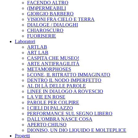
FACENDO ALTRO
(IM)PERMEABILI
GIORGIO BARBERO
VISIONI FRA CIELO E TERRA
DIALOGE / DIALOGHI
CHIAROSCURO
FUORISERIE
Laboratori
ARTLAB
ART LAB
CASPITA CHE MUSEO!
ARTE ANTIFRAGILITÀ
METAMORPHOSES
I-CONE, IL RITRATTO IMMAGINATO
DENTRO IL NODO IMPERFETTO
AL DI LÀ DELLE PAROLE
LINEE IN DIALOGO A ROVESCIO
LA VIE EN ROSE
PAROLE PER COLPIRE
I CIELI DI PALAZZO
PERFORMANCE SUL SEGNO LIBERO
DALL'OMBRA NASCE COSA
APERTO CHIUSO
DIONISO, UN DIO LIQUIDO E MOLTEPLICE
Progetti