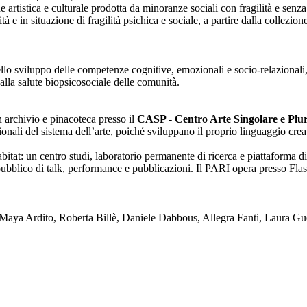
one artistica e culturale prodotta da minoranze sociali con fragilità e se
lità e in situazione di fragilità psichica e sociale, a partire dalla collezi
nello sviluppo delle competenze cognitive, emozionali e socio-relazionali,
alla salute biopsicosociale delle comunità.
on archivio e pinacoteca presso il
CASP - Centro Arte Singolare e Plura
enzionali del sistema dell’arte, poiché sviluppano il proprio linguaggio c
tat: un centro studi, laboratorio permanente di ricerca e piattaforma di
blico di talk, performance e pubblicazioni. Il PARI opera presso Flash
ya Ardito, Roberta Billè, Daniele Dabbous, Allegra Fanti, Laura Gue