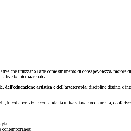
iative che utilizzano l'arte come strumento di consapevolezza, motore di
 a livello internazionale.
le, dell'educazione artistica e dell'arteterapia
: discipline distinte e i
biti, in collaborazione con studentə universitarə e neolaureatə, conferisc
apia;
rte contemporanea;