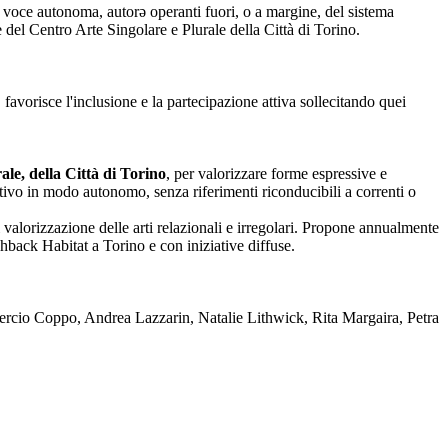
nza voce autonoma, autorə operanti fuori, o a margine, del sistema
one del Centro Arte Singolare e Plurale della Città di Torino.
 favorisce l'inclusione e la partecipazione attiva sollecitando quei
le, della Città di Torino
, per valorizzare forme espressive e
reativo in modo autonomo, senza riferimenti riconducibili a correnti o
 valorizzazione delle arti relazionali e irregolari. Propone annualmente
back Habitat a Torino e con iniziative diffuse.
rcio Coppo, Andrea Lazzarin, Natalie Lithwick, Rita Margaira, Petra