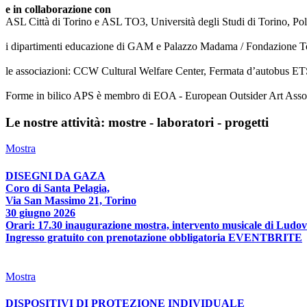
e in collaborazione con
ASL Città di Torino e ASL TO3, Università degli Studi di Torino, Poli
i dipartimenti educazione di GAM e Palazzo Madama / Fondazione T
le associazioni: CCW Cultural Welfare Center, Fermata d’autobus ETS
Forme in bilico APS è membro di EOA - European Outsider Art Associat
Le nostre attività: mostre - laboratori - progetti
Mostra
DISEGNI DA GAZA
Coro di Santa Pelagia,
Via San Massimo 21, Torino
30 giugno 2026
Orari: 17.30 inaugurazione mostra, intervento musicale di Ludov
Ingresso gratuito con prenotazione obbligatoria EVENTBRITE
Mostra
DISPOSITIVI DI PROTEZIONE INDIVIDUALE