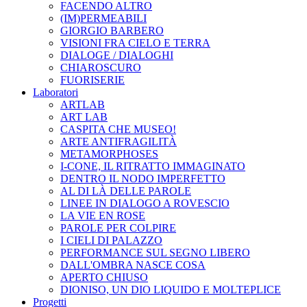
FACENDO ALTRO
(IM)PERMEABILI
GIORGIO BARBERO
VISIONI FRA CIELO E TERRA
DIALOGE / DIALOGHI
CHIAROSCURO
FUORISERIE
Laboratori
ARTLAB
ART LAB
CASPITA CHE MUSEO!
ARTE ANTIFRAGILITÀ
METAMORPHOSES
I-CONE, IL RITRATTO IMMAGINATO
DENTRO IL NODO IMPERFETTO
AL DI LÀ DELLE PAROLE
LINEE IN DIALOGO A ROVESCIO
LA VIE EN ROSE
PAROLE PER COLPIRE
I CIELI DI PALAZZO
PERFORMANCE SUL SEGNO LIBERO
DALL'OMBRA NASCE COSA
APERTO CHIUSO
DIONISO, UN DIO LIQUIDO E MOLTEPLICE
Progetti