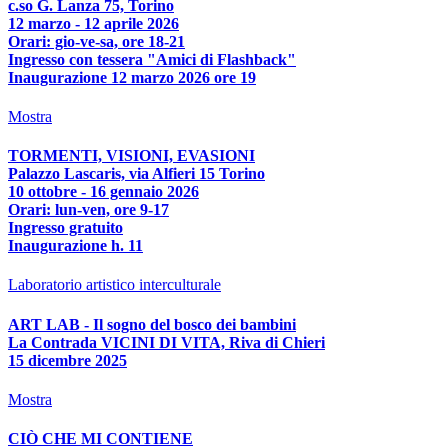
c.so G. Lanza 75, Torino
12 marzo - 12 aprile 2026
Orari: gio-ve-sa, ore 18-21
Ingresso con tessera "Amici di Flashback"
Inaugurazione 12 marzo 2026 ore 19
Mostra
TORMENTI, VISIONI, EVASIONI
Palazzo Lascaris, via Alfieri 15 Torino
10 ottobre - 16 gennaio 2026
Orari: lun-ven, ore 9-17
Ingresso gratuito
Inaugurazione h. 11
Laboratorio artistico interculturale
ART LAB - Il sogno del bosco dei bambini
La Contrada VICINI DI VITA, Riva di Chieri
15 dicembre 2025
Mostra
CIÒ CHE MI CONTIENE