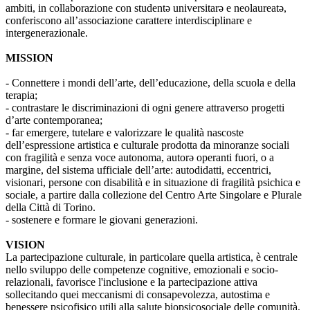
ambiti, in collaborazione con studentə universitarə e neolaureatə,
conferiscono all’associazione carattere interdisciplinare e
intergenerazionale.
MISSION
- Connettere i mondi dell’arte, dell’educazione, della scuola e della
terapia;
- contrastare le discriminazioni di ogni genere attraverso progetti
d’arte contemporanea;
- far emergere, tutelare e valorizzare le qualità nascoste
dell’espressione artistica e culturale prodotta da minoranze sociali
con fragilità e senza voce autonoma, autorə operanti fuori, o a
margine, del sistema ufficiale dell’arte: autodidatti, eccentrici,
visionari, persone con disabilità e in situazione di fragilità psichica e
sociale, a partire dalla collezione del Centro Arte Singolare e Plurale
della Città di Torino.
- sostenere e formare le giovani generazioni.
VISION
La partecipazione culturale, in particolare quella artistica, è centrale
nello sviluppo delle competenze cognitive, emozionali e socio-
relazionali, favorisce l'inclusione e la partecipazione attiva
sollecitando quei meccanismi di consapevolezza, autostima e
benessere psicofisico utili alla salute biopsicosociale delle comunità.