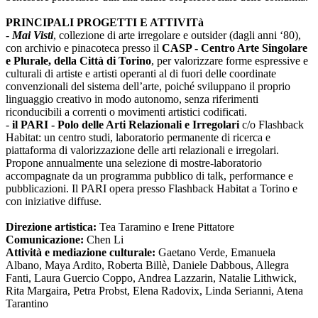
PRINCIPALI PROGETTI E ATTIVITà
-
Mai Visti
, collezione di arte irregolare e outsider (dagli anni ‘80),
con archivio e pinacoteca presso il
CASP - Centro Arte Singolare
e Plurale, della Città di Torino
, per valorizzare forme espressive e
culturali di artiste e artisti operanti al di fuori delle coordinate
convenzionali del sistema dell’arte, poiché sviluppano il proprio
linguaggio creativo in modo autonomo, senza riferimenti
riconducibili a correnti o movimenti artistici codificati.
-
il PARI - Polo delle Arti Relazionali e Irregolari
c/o Flashback
Habitat: un centro studi, laboratorio permanente di ricerca e
piattaforma di valorizzazione delle arti relazionali e irregolari.
Propone annualmente una selezione di mostre-laboratorio
accompagnate da un programma pubblico di talk, performance e
pubblicazioni. Il PARI opera presso Flashback Habitat a Torino e
con iniziative diffuse.
Direzione artistica:
Tea Taramino e Irene Pittatore
Comunicazione:
Chen Li
Attività e mediazione culturale:
Gaetano Verde, Emanuela
Albano, Maya Ardito, Roberta Billè, Daniele Dabbous, Allegra
Fanti, Laura Guercio Coppo, Andrea Lazzarin, Natalie Lithwick,
Rita Margaira, Petra Probst, Elena Radovix, Linda Serianni, Atena
Tarantino