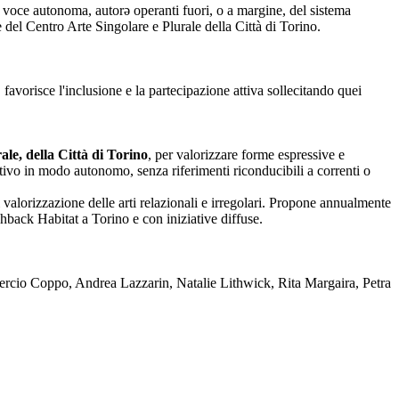
nza voce autonoma, autorə operanti fuori, o a margine, del sistema
one del Centro Arte Singolare e Plurale della Città di Torino.
 favorisce l'inclusione e la partecipazione attiva sollecitando quei
le, della Città di Torino
, per valorizzare forme espressive e
reativo in modo autonomo, senza riferimenti riconducibili a correnti o
 valorizzazione delle arti relazionali e irregolari. Propone annualmente
back Habitat a Torino e con iniziative diffuse.
rcio Coppo, Andrea Lazzarin, Natalie Lithwick, Rita Margaira, Petra