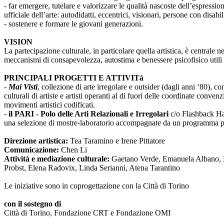
- far emergere, tutelare e valorizzare le qualità nascoste dell’espressi
ufficiale dell’arte: autodidatti, eccentrici, visionari, persone con disabi
- sostenere e formare le giovani generazioni.
VISION
La partecipazione culturale, in particolare quella artistica, è centrale 
meccanismi di consapevolezza, autostima e benessere psicofisico utili 
PRINCIPALI PROGETTI E ATTIVITà
-
Mai Visti
, collezione di arte irregolare e outsider (dagli anni ‘80), c
culturali di artiste e artisti operanti al di fuori delle coordinate conv
movimenti artistici codificati.
-
il PARI - Polo delle Arti Relazionali e Irregolari
c/o Flashback Habi
una selezione di mostre-laboratorio accompagnate da un programma pub
Direzione artistica:
Tea Taramino e Irene Pittatore
Comunicazione:
Chen Li
Attività e mediazione culturale:
Gaetano Verde, Emanuela Albano, Ma
Probst, Elena Radovix, Linda Serianni, Atena Tarantino
Le iniziative sono in coprogettazione con la Città di Torino
con il sostegno di
Città di Torino, Fondazione CRT e Fondazione OMI