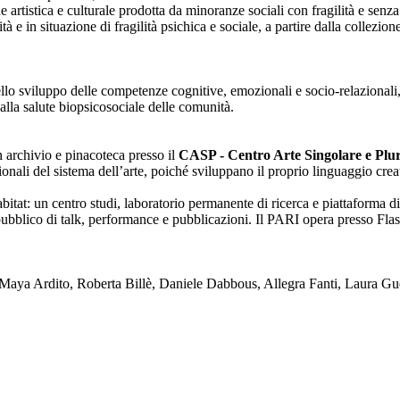
one artistica e culturale prodotta da minoranze sociali con fragilità e se
lità e in situazione di fragilità psichica e sociale, a partire dalla collezi
nello sviluppo delle competenze cognitive, emozionali e socio-relazionali,
alla salute biopsicosociale delle comunità.
on archivio e pinacoteca presso il
CASP - Centro Arte Singolare e Plura
enzionali del sistema dell’arte, poiché sviluppano il proprio linguaggio c
tat: un centro studi, laboratorio permanente di ricerca e piattaforma di
blico di talk, performance e pubblicazioni. Il PARI opera presso Flash
ya Ardito, Roberta Billè, Daniele Dabbous, Allegra Fanti, Laura Gue