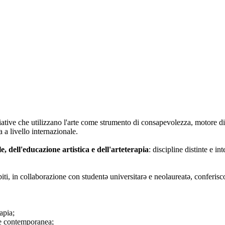
iative che utilizzano l'arte come strumento di consapevolezza, motore di
 a livello internazionale.
le, dell'educazione artistica e dell'arteterapia
: discipline distinte e i
biti, in collaborazione con studentə universitarə e neolaureatə, conferisc
apia;
rte contemporanea;