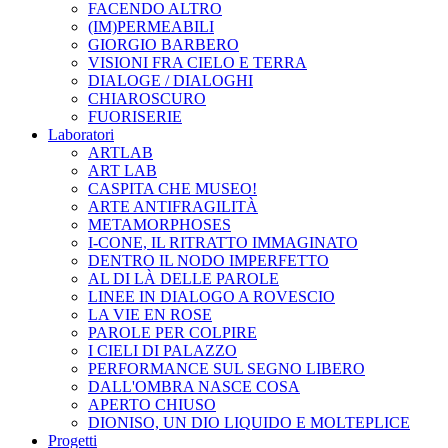
FACENDO ALTRO
(IM)PERMEABILI
GIORGIO BARBERO
VISIONI FRA CIELO E TERRA
DIALOGE / DIALOGHI
CHIAROSCURO
FUORISERIE
Laboratori
ARTLAB
ART LAB
CASPITA CHE MUSEO!
ARTE ANTIFRAGILITÀ
METAMORPHOSES
I-CONE, IL RITRATTO IMMAGINATO
DENTRO IL NODO IMPERFETTO
AL DI LÀ DELLE PAROLE
LINEE IN DIALOGO A ROVESCIO
LA VIE EN ROSE
PAROLE PER COLPIRE
I CIELI DI PALAZZO
PERFORMANCE SUL SEGNO LIBERO
DALL'OMBRA NASCE COSA
APERTO CHIUSO
DIONISO, UN DIO LIQUIDO E MOLTEPLICE
Progetti