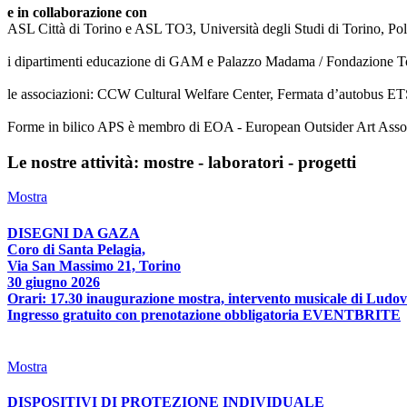
e in collaborazione con
ASL Città di Torino e ASL TO3, Università degli Studi di Torino, Poli
i dipartimenti educazione di GAM e Palazzo Madama / Fondazione T
le associazioni: CCW Cultural Welfare Center, Fermata d’autobus ETS
Forme in bilico APS è membro di EOA - European Outsider Art Associat
Le nostre attività: mostre - laboratori - progetti
Mostra
DISEGNI DA GAZA
Coro di Santa Pelagia,
Via San Massimo 21, Torino
30 giugno 2026
Orari: 17.30 inaugurazione mostra, intervento musicale di Ludov
Ingresso gratuito con prenotazione obbligatoria EVENTBRITE
Mostra
DISPOSITIVI DI PROTEZIONE INDIVIDUALE