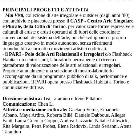
PRINCIPALI PROGETTI E ATTIVITà
-
Mai Visti
, collezione di arte irregolare e outsider (dagli anni ‘80),
con archivio e pinacoteca presso il
CASP - Centro Arte Singolare
e Plurale, della Città di Torino
, per valorizzare forme espressive e
culturali di artiste e artisti operanti al di fuori delle coordinate
convenzionali del sistema dell’arte, poiché sviluppano il proprio
linguaggio creativo in modo autonomo, senza riferimenti
riconducibili a correnti o movimenti artistici codificati.
-
il PARI - Polo delle Arti Relazionali e Irregolari
c/o Flashback
Habitat: un centro studi, laboratorio permanente di ricerca e
piattaforma di valorizzazione delle arti relazionali e irregolari.
Propone annualmente una selezione di mostre-laboratorio
accompagnate da un programma pubblico di talk, performance e
pubblicazioni. Il PARI opera presso Flashback Habitat a Torino e
con iniziative diffuse.
Direzione artistica:
Tea Taramino e Irene Pittatore
Comunicazione:
Chen Li
Attività e mediazione culturale:
Gaetano Verde, Emanuela
Albano, Maya Ardito, Roberta Billè, Daniele Dabbous, Allegra
Fanti, Laura Guercio Coppo, Andrea Lazzarin, Natalie Lithwick,
Rita Margaira, Petra Probst, Elena Radovix, Linda Serianni, Atena
Tarantino