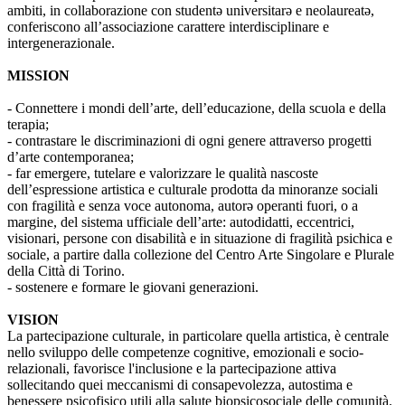
ambiti, in collaborazione con studentə universitarə e neolaureatə,
conferiscono all’associazione carattere interdisciplinare e
intergenerazionale.
MISSION
- Connettere i mondi dell’arte, dell’educazione, della scuola e della
terapia;
- contrastare le discriminazioni di ogni genere attraverso progetti
d’arte contemporanea;
- far emergere, tutelare e valorizzare le qualità nascoste
dell’espressione artistica e culturale prodotta da minoranze sociali
con fragilità e senza voce autonoma, autorə operanti fuori, o a
margine, del sistema ufficiale dell’arte: autodidatti, eccentrici,
visionari, persone con disabilità e in situazione di fragilità psichica e
sociale, a partire dalla collezione del Centro Arte Singolare e Plurale
della Città di Torino.
- sostenere e formare le giovani generazioni.
VISION
La partecipazione culturale, in particolare quella artistica, è centrale
nello sviluppo delle competenze cognitive, emozionali e socio-
relazionali, favorisce l'inclusione e la partecipazione attiva
sollecitando quei meccanismi di consapevolezza, autostima e
benessere psicofisico utili alla salute biopsicosociale delle comunità.