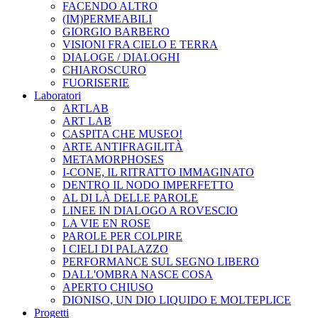
FACENDO ALTRO
(IM)PERMEABILI
GIORGIO BARBERO
VISIONI FRA CIELO E TERRA
DIALOGE / DIALOGHI
CHIAROSCURO
FUORISERIE
Laboratori
ARTLAB
ART LAB
CASPITA CHE MUSEO!
ARTE ANTIFRAGILITÀ
METAMORPHOSES
I-CONE, IL RITRATTO IMMAGINATO
DENTRO IL NODO IMPERFETTO
AL DI LÀ DELLE PAROLE
LINEE IN DIALOGO A ROVESCIO
LA VIE EN ROSE
PAROLE PER COLPIRE
I CIELI DI PALAZZO
PERFORMANCE SUL SEGNO LIBERO
DALL'OMBRA NASCE COSA
APERTO CHIUSO
DIONISO, UN DIO LIQUIDO E MOLTEPLICE
Progetti