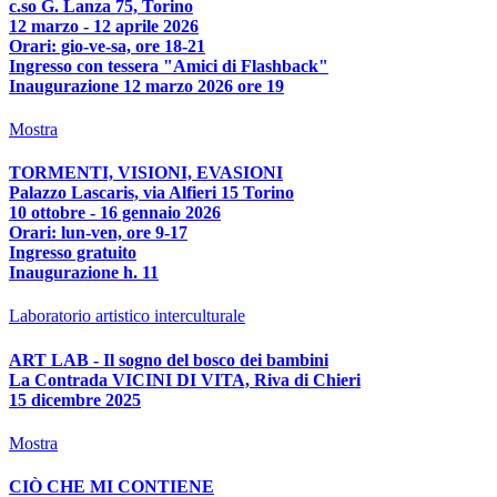
c.so G. Lanza 75, Torino
12 marzo - 12 aprile 2026
Orari: gio-ve-sa, ore 18-21
Ingresso con tessera "Amici di Flashback"
Inaugurazione 12 marzo 2026 ore 19
Mostra
TORMENTI, VISIONI, EVASIONI
Palazzo Lascaris, via Alfieri 15 Torino
10 ottobre - 16 gennaio 2026
Orari: lun-ven, ore 9-17
Ingresso gratuito
Inaugurazione h. 11
Laboratorio artistico interculturale
ART LAB - Il sogno del bosco dei bambini
La Contrada VICINI DI VITA, Riva di Chieri
15 dicembre 2025
Mostra
CIÒ CHE MI CONTIENE