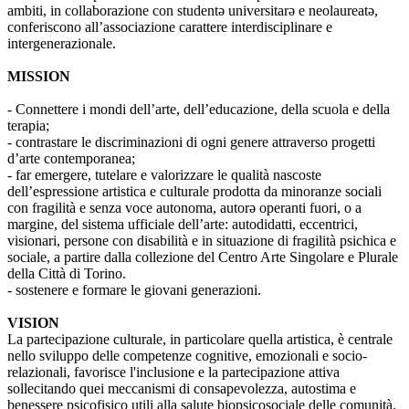
ambiti, in collaborazione con studentə universitarə e neolaureatə,
conferiscono all’associazione carattere interdisciplinare e
intergenerazionale.
MISSION
- Connettere i mondi dell’arte, dell’educazione, della scuola e della
terapia;
- contrastare le discriminazioni di ogni genere attraverso progetti
d’arte contemporanea;
- far emergere, tutelare e valorizzare le qualità nascoste
dell’espressione artistica e culturale prodotta da minoranze sociali
con fragilità e senza voce autonoma, autorə operanti fuori, o a
margine, del sistema ufficiale dell’arte: autodidatti, eccentrici,
visionari, persone con disabilità e in situazione di fragilità psichica e
sociale, a partire dalla collezione del Centro Arte Singolare e Plurale
della Città di Torino.
- sostenere e formare le giovani generazioni.
VISION
La partecipazione culturale, in particolare quella artistica, è centrale
nello sviluppo delle competenze cognitive, emozionali e socio-
relazionali, favorisce l'inclusione e la partecipazione attiva
sollecitando quei meccanismi di consapevolezza, autostima e
benessere psicofisico utili alla salute biopsicosociale delle comunità.