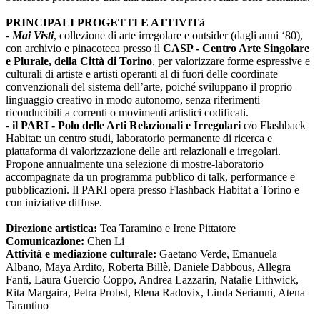
PRINCIPALI PROGETTI E ATTIVITà
-
Mai Visti
, collezione di arte irregolare e outsider (dagli anni ‘80),
con archivio e pinacoteca presso il
CASP - Centro Arte Singolare
e Plurale, della Città di Torino
, per valorizzare forme espressive e
culturali di artiste e artisti operanti al di fuori delle coordinate
convenzionali del sistema dell’arte, poiché sviluppano il proprio
linguaggio creativo in modo autonomo, senza riferimenti
riconducibili a correnti o movimenti artistici codificati.
-
il PARI - Polo delle Arti Relazionali e Irregolari
c/o Flashback
Habitat: un centro studi, laboratorio permanente di ricerca e
piattaforma di valorizzazione delle arti relazionali e irregolari.
Propone annualmente una selezione di mostre-laboratorio
accompagnate da un programma pubblico di talk, performance e
pubblicazioni. Il PARI opera presso Flashback Habitat a Torino e
con iniziative diffuse.
Direzione artistica:
Tea Taramino e Irene Pittatore
Comunicazione:
Chen Li
Attività e mediazione culturale:
Gaetano Verde, Emanuela
Albano, Maya Ardito, Roberta Billè, Daniele Dabbous, Allegra
Fanti, Laura Guercio Coppo, Andrea Lazzarin, Natalie Lithwick,
Rita Margaira, Petra Probst, Elena Radovix, Linda Serianni, Atena
Tarantino