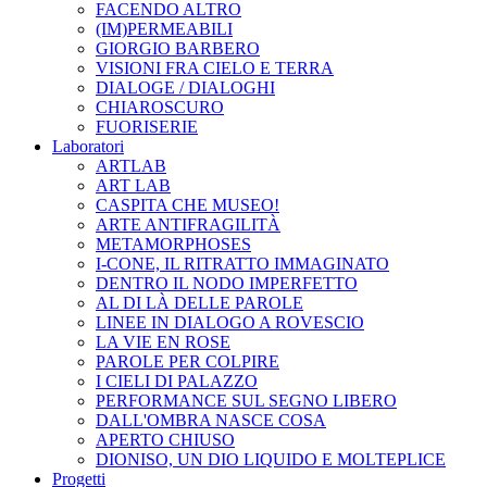
FACENDO ALTRO
(IM)PERMEABILI
GIORGIO BARBERO
VISIONI FRA CIELO E TERRA
DIALOGE / DIALOGHI
CHIAROSCURO
FUORISERIE
Laboratori
ARTLAB
ART LAB
CASPITA CHE MUSEO!
ARTE ANTIFRAGILITÀ
METAMORPHOSES
I-CONE, IL RITRATTO IMMAGINATO
DENTRO IL NODO IMPERFETTO
AL DI LÀ DELLE PAROLE
LINEE IN DIALOGO A ROVESCIO
LA VIE EN ROSE
PAROLE PER COLPIRE
I CIELI DI PALAZZO
PERFORMANCE SUL SEGNO LIBERO
DALL'OMBRA NASCE COSA
APERTO CHIUSO
DIONISO, UN DIO LIQUIDO E MOLTEPLICE
Progetti