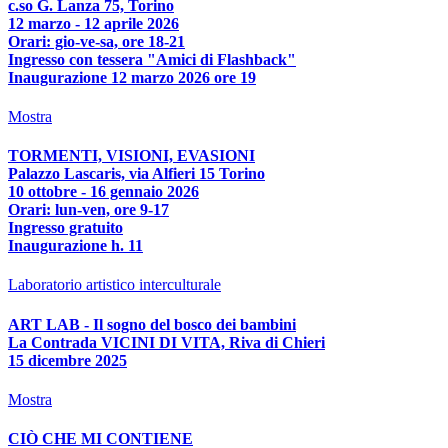
c.so G. Lanza 75, Torino
12 marzo - 12 aprile 2026
Orari: gio-ve-sa, ore 18-21
Ingresso con tessera "Amici di Flashback"
Inaugurazione 12 marzo 2026 ore 19
Mostra
TORMENTI, VISIONI, EVASIONI
Palazzo Lascaris, via Alfieri 15 Torino
10 ottobre - 16 gennaio 2026
Orari: lun-ven, ore 9-17
Ingresso gratuito
Inaugurazione h. 11
Laboratorio artistico interculturale
ART LAB - Il sogno del bosco dei bambini
La Contrada VICINI DI VITA, Riva di Chieri
15 dicembre 2025
Mostra
CIÒ CHE MI CONTIENE