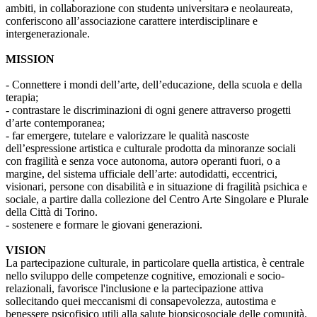
ambiti, in collaborazione con studentə universitarə e neolaureatə,
conferiscono all’associazione carattere interdisciplinare e
intergenerazionale.
MISSION
- Connettere i mondi dell’arte, dell’educazione, della scuola e della
terapia;
- contrastare le discriminazioni di ogni genere attraverso progetti
d’arte contemporanea;
- far emergere, tutelare e valorizzare le qualità nascoste
dell’espressione artistica e culturale prodotta da minoranze sociali
con fragilità e senza voce autonoma, autorə operanti fuori, o a
margine, del sistema ufficiale dell’arte: autodidatti, eccentrici,
visionari, persone con disabilità e in situazione di fragilità psichica e
sociale, a partire dalla collezione del Centro Arte Singolare e Plurale
della Città di Torino.
- sostenere e formare le giovani generazioni.
VISION
La partecipazione culturale, in particolare quella artistica, è centrale
nello sviluppo delle competenze cognitive, emozionali e socio-
relazionali, favorisce l'inclusione e la partecipazione attiva
sollecitando quei meccanismi di consapevolezza, autostima e
benessere psicofisico utili alla salute biopsicosociale delle comunità.