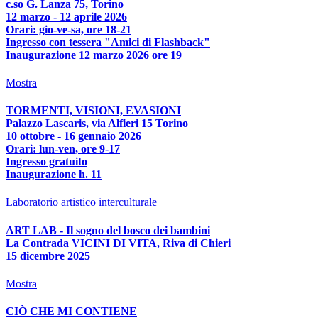
c.so G. Lanza 75, Torino
12 marzo - 12 aprile 2026
Orari: gio-ve-sa, ore 18-21
Ingresso con tessera "Amici di Flashback"
Inaugurazione 12 marzo 2026 ore 19
Mostra
TORMENTI, VISIONI, EVASIONI
Palazzo Lascaris, via Alfieri 15 Torino
10 ottobre - 16 gennaio 2026
Orari: lun-ven, ore 9-17
Ingresso gratuito
Inaugurazione h. 11
Laboratorio artistico interculturale
ART LAB - Il sogno del bosco dei bambini
La Contrada VICINI DI VITA, Riva di Chieri
15 dicembre 2025
Mostra
CIÒ CHE MI CONTIENE