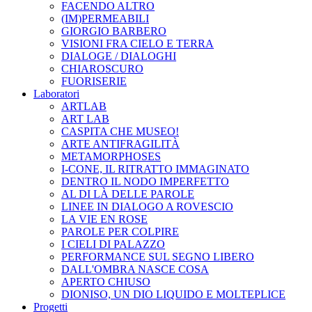
FACENDO ALTRO
(IM)PERMEABILI
GIORGIO BARBERO
VISIONI FRA CIELO E TERRA
DIALOGE / DIALOGHI
CHIAROSCURO
FUORISERIE
Laboratori
ARTLAB
ART LAB
CASPITA CHE MUSEO!
ARTE ANTIFRAGILITÀ
METAMORPHOSES
I-CONE, IL RITRATTO IMMAGINATO
DENTRO IL NODO IMPERFETTO
AL DI LÀ DELLE PAROLE
LINEE IN DIALOGO A ROVESCIO
LA VIE EN ROSE
PAROLE PER COLPIRE
I CIELI DI PALAZZO
PERFORMANCE SUL SEGNO LIBERO
DALL'OMBRA NASCE COSA
APERTO CHIUSO
DIONISO, UN DIO LIQUIDO E MOLTEPLICE
Progetti