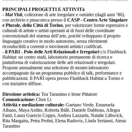
PRINCIPALI PROGETTI E ATTIVITà
-
Mai Visti
, collezione di arte irregolare e outsider (dagli anni ‘80),
con archivio e pinacoteca presso il
CASP - Centro Arte Singolare
e Plurale, della Città di Torino
, per valorizzare forme espressive e
culturali di artiste e artisti operanti al di fuori delle coordinate
convenzionali del sistema dell’arte, poiché sviluppano il proprio
linguaggio creativo in modo autonomo, senza riferimenti
riconducibili a correnti o movimenti artistici codificati.
-
il PARI - Polo delle Arti Relazionali e Irregolari
c/o Flashback
Habitat: un centro studi, laboratorio permanente di ricerca e
piattaforma di valorizzazione delle arti relazionali e irregolari.
Propone annualmente una selezione di mostre-laboratorio
accompagnate da un programma pubblico di talk, performance e
pubblicazioni. Il PARI opera presso Flashback Habitat a Torino e
con iniziative diffuse.
Direzione artistica:
Tea Taramino e Irene Pittatore
Comunicazione:
Chen Li
Attività e mediazione culturale:
Gaetano Verde, Emanuela
Albano, Maya Ardito, Roberta Billè, Daniele Dabbous, Allegra
Fanti, Laura Guercio Coppo, Andrea Lazzarin, Natalie Lithwick,
Rita Margaira, Petra Probst, Elena Radovix, Linda Serianni, Atena
Tarantino