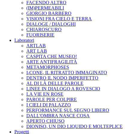
FACENDO ALTRO
(IM)PERMEABILI
GIORGIO BARBERO
VISIONI FRA CIELO E TERRA
DIALOGE / DIALOGHI
CHIAROSCURO
FUORISERIE
Laboratori
ARTLAB
ART LAB
CASPITA CHE MUSEO!
ARTE ANTIFRAGILITÀ
METAMORPHOSES
I-CONE, IL RITRATTO IMMAGINATO
DENTRO IL NODO IMPERFETTO
AL DI LÀ DELLE PAROLE
LINEE IN DIALOGO A ROVESCIO
LA VIE EN ROSE
PAROLE PER COLPIRE
I CIELI DI PALAZZO
PERFORMANCE SUL SEGNO LIBERO
DALL'OMBRA NASCE COSA
APERTO CHIUSO
DIONISO, UN DIO LIQUIDO E MOLTEPLICE
Progetti