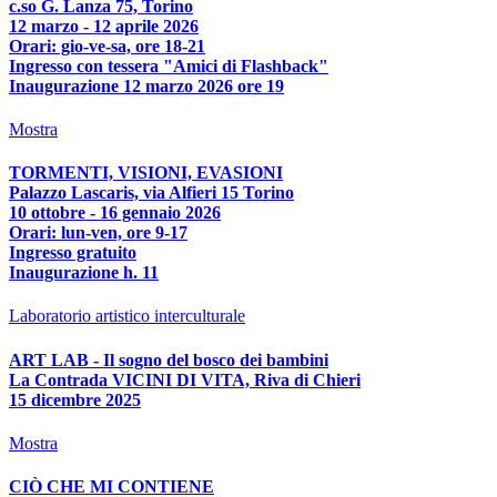
c.so G. Lanza 75, Torino
12 marzo - 12 aprile 2026
Orari: gio-ve-sa, ore 18-21
Ingresso con tessera "Amici di Flashback"
Inaugurazione 12 marzo 2026 ore 19
Mostra
TORMENTI, VISIONI, EVASIONI
Palazzo Lascaris, via Alfieri 15 Torino
10 ottobre - 16 gennaio 2026
Orari: lun-ven, ore 9-17
Ingresso gratuito
Inaugurazione h. 11
Laboratorio artistico interculturale
ART LAB - Il sogno del bosco dei bambini
La Contrada VICINI DI VITA, Riva di Chieri
15 dicembre 2025
Mostra
CIÒ CHE MI CONTIENE