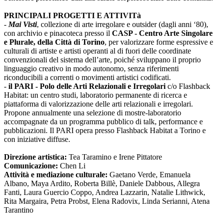
PRINCIPALI PROGETTI E ATTIVITà
-
Mai Visti
, collezione di arte irregolare e outsider (dagli anni ‘80),
con archivio e pinacoteca presso il
CASP - Centro Arte Singolare
e Plurale, della Città di Torino
, per valorizzare forme espressive e
culturali di artiste e artisti operanti al di fuori delle coordinate
convenzionali del sistema dell’arte, poiché sviluppano il proprio
linguaggio creativo in modo autonomo, senza riferimenti
riconducibili a correnti o movimenti artistici codificati.
-
il PARI - Polo delle Arti Relazionali e Irregolari
c/o Flashback
Habitat: un centro studi, laboratorio permanente di ricerca e
piattaforma di valorizzazione delle arti relazionali e irregolari.
Propone annualmente una selezione di mostre-laboratorio
accompagnate da un programma pubblico di talk, performance e
pubblicazioni. Il PARI opera presso Flashback Habitat a Torino e
con iniziative diffuse.
Direzione artistica:
Tea Taramino e Irene Pittatore
Comunicazione:
Chen Li
Attività e mediazione culturale:
Gaetano Verde, Emanuela
Albano, Maya Ardito, Roberta Billè, Daniele Dabbous, Allegra
Fanti, Laura Guercio Coppo, Andrea Lazzarin, Natalie Lithwick,
Rita Margaira, Petra Probst, Elena Radovix, Linda Serianni, Atena
Tarantino