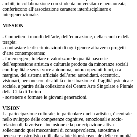
ambiti, in collaborazione con studentə universitarə e neolaureatə,
conferiscono all’associazione carattere interdisciplinare e
intergenerazionale.
MISSION
- Connettere i mondi dell’arte, dell’educazione, della scuola e della
terapia;
- contrastare le discriminazioni di ogni genere attraverso progetti
d’arte contemporanea;
- far emergere, tutelare e valorizzare le qualità nascoste
dell’espressione artistica e culturale prodotta da minoranze sociali
con fragilità e senza voce autonoma, autorə operanti fuori, o a
margine, del sistema ufficiale dell’arte: autodidatti, eccentrici,
visionari, persone con disabilità e in situazione di fragilità psichica e
sociale, a partire dalla collezione del Centro Arte Singolare e Plurale
della Città di Torino.
- sostenere e formare le giovani generazioni.
VISION
La partecipazione culturale, in particolare quella artistica, è centrale
nello sviluppo delle competenze cognitive, emozionali e socio-
relazionali, favorisce l'inclusione e la partecipazione attiva
sollecitando quei meccanismi di consapevolezza, autostima e
benessere psicofisico utili alla salute biopsicosociale delle comunità.