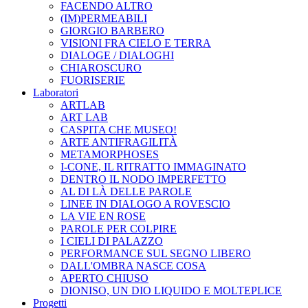
FACENDO ALTRO
(IM)PERMEABILI
GIORGIO BARBERO
VISIONI FRA CIELO E TERRA
DIALOGE / DIALOGHI
CHIAROSCURO
FUORISERIE
Laboratori
ARTLAB
ART LAB
CASPITA CHE MUSEO!
ARTE ANTIFRAGILITÀ
METAMORPHOSES
I-CONE, IL RITRATTO IMMAGINATO
DENTRO IL NODO IMPERFETTO
AL DI LÀ DELLE PAROLE
LINEE IN DIALOGO A ROVESCIO
LA VIE EN ROSE
PAROLE PER COLPIRE
I CIELI DI PALAZZO
PERFORMANCE SUL SEGNO LIBERO
DALL'OMBRA NASCE COSA
APERTO CHIUSO
DIONISO, UN DIO LIQUIDO E MOLTEPLICE
Progetti