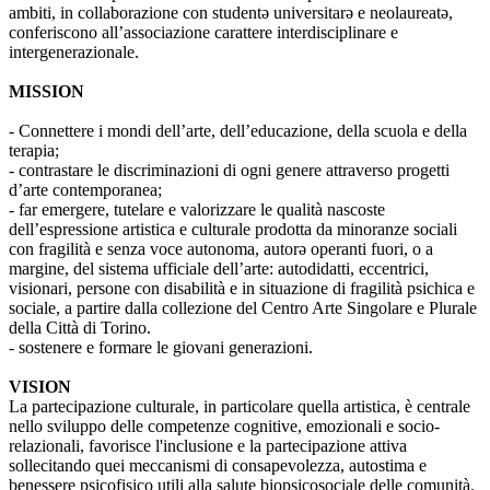
ambiti, in collaborazione con studentə universitarə e neolaureatə,
conferiscono all’associazione carattere interdisciplinare e
intergenerazionale.
MISSION
- Connettere i mondi dell’arte, dell’educazione, della scuola e della
terapia;
- contrastare le discriminazioni di ogni genere attraverso progetti
d’arte contemporanea;
- far emergere, tutelare e valorizzare le qualità nascoste
dell’espressione artistica e culturale prodotta da minoranze sociali
con fragilità e senza voce autonoma, autorə operanti fuori, o a
margine, del sistema ufficiale dell’arte: autodidatti, eccentrici,
visionari, persone con disabilità e in situazione di fragilità psichica e
sociale, a partire dalla collezione del Centro Arte Singolare e Plurale
della Città di Torino.
- sostenere e formare le giovani generazioni.
VISION
La partecipazione culturale, in particolare quella artistica, è centrale
nello sviluppo delle competenze cognitive, emozionali e socio-
relazionali, favorisce l'inclusione e la partecipazione attiva
sollecitando quei meccanismi di consapevolezza, autostima e
benessere psicofisico utili alla salute biopsicosociale delle comunità.