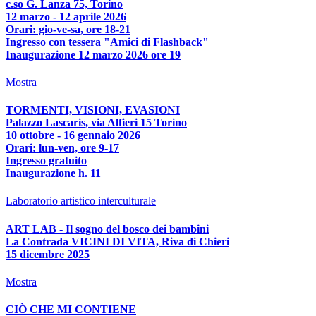
c.so G. Lanza 75, Torino
12 marzo - 12 aprile 2026
Orari: gio-ve-sa, ore 18-21
Ingresso con tessera "Amici di Flashback"
Inaugurazione 12 marzo 2026 ore 19
Mostra
TORMENTI, VISIONI, EVASIONI
Palazzo Lascaris, via Alfieri 15 Torino
10 ottobre - 16 gennaio 2026
Orari: lun-ven, ore 9-17
Ingresso gratuito
Inaugurazione h. 11
Laboratorio artistico interculturale
ART LAB - Il sogno del bosco dei bambini
La Contrada VICINI DI VITA, Riva di Chieri
15 dicembre 2025
Mostra
CIÒ CHE MI CONTIENE