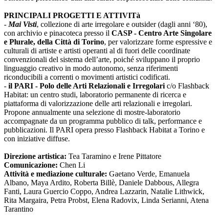
PRINCIPALI PROGETTI E ATTIVITà
-
Mai Visti
, collezione di arte irregolare e outsider (dagli anni ‘80),
con archivio e pinacoteca presso il
CASP - Centro Arte Singolare
e Plurale, della Città di Torino
, per valorizzare forme espressive e
culturali di artiste e artisti operanti al di fuori delle coordinate
convenzionali del sistema dell’arte, poiché sviluppano il proprio
linguaggio creativo in modo autonomo, senza riferimenti
riconducibili a correnti o movimenti artistici codificati.
-
il PARI - Polo delle Arti Relazionali e Irregolari
c/o Flashback
Habitat: un centro studi, laboratorio permanente di ricerca e
piattaforma di valorizzazione delle arti relazionali e irregolari.
Propone annualmente una selezione di mostre-laboratorio
accompagnate da un programma pubblico di talk, performance e
pubblicazioni. Il PARI opera presso Flashback Habitat a Torino e
con iniziative diffuse.
Direzione artistica:
Tea Taramino e Irene Pittatore
Comunicazione:
Chen Li
Attività e mediazione culturale:
Gaetano Verde, Emanuela
Albano, Maya Ardito, Roberta Billè, Daniele Dabbous, Allegra
Fanti, Laura Guercio Coppo, Andrea Lazzarin, Natalie Lithwick,
Rita Margaira, Petra Probst, Elena Radovix, Linda Serianni, Atena
Tarantino