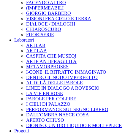
FACENDO ALTRO
(IM)PERMEABILI
GIORGIO BARBERO
VISIONI FRA CIELO E TERRA
DIALOGE / DIALOGHI
CHIAROSCURO
FUORISERIE
Laboratori
ARTLAB
ART LAB
CASPITA CHE MUSEO!
ARTE ANTIFRAGILITÀ
METAMORPHOSES
I-CONE, IL RITRATTO IMMAGINATO
DENTRO IL NODO IMPERFETTO
AL DI LÀ DELLE PAROLE
LINEE IN DIALOGO A ROVESCIO
LA VIE EN ROSE
PAROLE PER COLPIRE
I CIELI DI PALAZZO
PERFORMANCE SUL SEGNO LIBERO
DALL'OMBRA NASCE COSA
APERTO CHIUSO
DIONISO, UN DIO LIQUIDO E MOLTEPLICE
Progetti