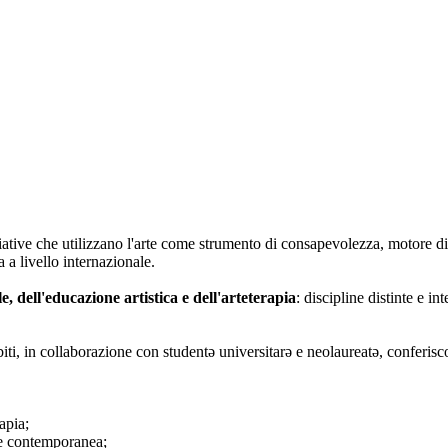
iative che utilizzano l'arte come strumento di consapevolezza, motore di
 a livello internazionale.
le, dell'educazione artistica e dell'arteterapia
: discipline distinte e i
biti, in collaborazione con studentə universitarə e neolaureatə, conferisc
apia;
rte contemporanea;