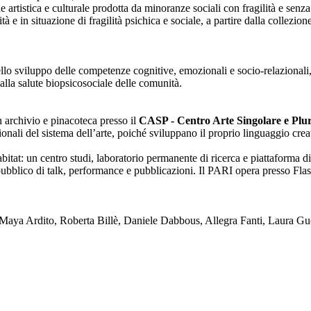
one artistica e culturale prodotta da minoranze sociali con fragilità e se
lità e in situazione di fragilità psichica e sociale, a partire dalla collezi
nello sviluppo delle competenze cognitive, emozionali e socio-relazionali,
alla salute biopsicosociale delle comunità.
on archivio e pinacoteca presso il
CASP - Centro Arte Singolare e Plura
enzionali del sistema dell’arte, poiché sviluppano il proprio linguaggio c
tat: un centro studi, laboratorio permanente di ricerca e piattaforma di
blico di talk, performance e pubblicazioni. Il PARI opera presso Flash
ya Ardito, Roberta Billè, Daniele Dabbous, Allegra Fanti, Laura Gue