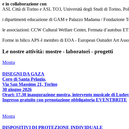
e in collaborazione con
ASL Città di Torino e ASL TO3, Università degli Studi di Torino, Poli
i dipartimenti educazione di GAM e Palazzo Madama / Fondazione T
le associazioni: CCW Cultural Welfare Center, Fermata d’autobus ETS
Forme in bilico APS è membro di EOA - European Outsider Art Associat
Le nostre attività: mostre - laboratori - progetti
Mostra
DISEGNI DA GAZA
Coro di Santa Pelagia,
Via San Massimo 21, Torino
30 giugno 2026
Orari: 17.30 inaugurazione mostra, intervento musicale di Ludov
Ingresso gratuito con prenotazione obbligatoria EVENTBRITE
Mostra
DISPOSITIVI DI PROTEZIONE INDIVIDUALE