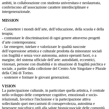
ambiti, in collaborazione con studentə universitarə e neolaureatə,
conferiscono all’associazione carattere interdisciplinare e
intergenerazionale.
MISSION
- Connettere i mondi dell’arte, dell’educazione, della scuola e della
terapia;
- contrastare le discriminazioni di ogni genere attraverso progetti
d’arte contemporanea;
- far emergere, tutelare e valorizzare le qualità nascoste
dell’espressione artistica e culturale prodotta da minoranze sociali
con fragilità e senza voce autonoma, autorə operanti fuori, o a
margine, del sistema ufficiale dell’arte: autodidatti, eccentrici,
visionari, persone con disabilità e in situazione di fragilità psichica e
sociale, a partire dalla collezione del Centro Arte Singolare e Plurale
della Città di Torino.
- sostenere e formare le giovani generazioni.
VISION
La partecipazione culturale, in particolare quella artistica, è centrale
nello sviluppo delle competenze cognitive, emozionali e socio-
relazionali, favorisce l'inclusione e la partecipazione attiva
sollecitando quei meccanismi di consapevolezza, autostima e
benessere psicofisico utili alla salute biopsicosociale delle comunità.