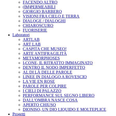
FACENDO ALTRO
(IM)PERMEABILI
GIORGIO BARBERO
VISIONI FRA CIELO E TERRA
DIALOGE / DIALOGHI
CHIAROSCURO
FUORISERIE
Laboratori
ARTLAB
ART LAB
CASPITA CHE MUSEO!
ARTE ANTIFRAGILITÀ
METAMORPHOSES
I-CONE, IL RITRATTO IMMAGINATO
DENTRO IL NODO IMPERFETTO
AL DI LÀ DELLE PAROLE
LINEE IN DIALOGO A ROVESCIO
LA VIE EN ROSE
PAROLE PER COLPIRE
I CIELI DI PALAZZO
PERFORMANCE SUL SEGNO LIBERO
DALL'OMBRA NASCE COSA
APERTO CHIUSO
DIONISO, UN DIO LIQUIDO E MOLTEPLICE
Progetti