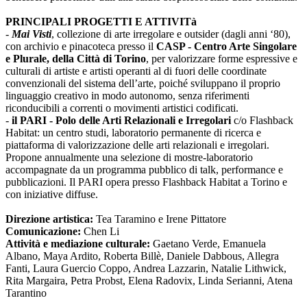
PRINCIPALI PROGETTI E ATTIVITà
-
Mai Visti
, collezione di arte irregolare e outsider (dagli anni ‘80),
con archivio e pinacoteca presso il
CASP - Centro Arte Singolare
e Plurale, della Città di Torino
, per valorizzare forme espressive e
culturali di artiste e artisti operanti al di fuori delle coordinate
convenzionali del sistema dell’arte, poiché sviluppano il proprio
linguaggio creativo in modo autonomo, senza riferimenti
riconducibili a correnti o movimenti artistici codificati.
-
il PARI - Polo delle Arti Relazionali e Irregolari
c/o Flashback
Habitat: un centro studi, laboratorio permanente di ricerca e
piattaforma di valorizzazione delle arti relazionali e irregolari.
Propone annualmente una selezione di mostre-laboratorio
accompagnate da un programma pubblico di talk, performance e
pubblicazioni. Il PARI opera presso Flashback Habitat a Torino e
con iniziative diffuse.
Direzione artistica:
Tea Taramino e Irene Pittatore
Comunicazione:
Chen Li
Attività e mediazione culturale:
Gaetano Verde, Emanuela
Albano, Maya Ardito, Roberta Billè, Daniele Dabbous, Allegra
Fanti, Laura Guercio Coppo, Andrea Lazzarin, Natalie Lithwick,
Rita Margaira, Petra Probst, Elena Radovix, Linda Serianni, Atena
Tarantino