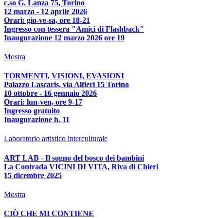
c.so G. Lanza 75, Torino
12 marzo - 12 aprile 2026
Orari: gio-ve-sa, ore 18-21
Ingresso con tessera "Amici di Flashback"
Inaugurazione 12 marzo 2026 ore 19
Mostra
TORMENTI, VISIONI, EVASIONI
Palazzo Lascaris, via Alfieri 15 Torino
10 ottobre - 16 gennaio 2026
Orari: lun-ven, ore 9-17
Ingresso gratuito
Inaugurazione h. 11
Laboratorio artistico interculturale
ART LAB - Il sogno del bosco dei bambini
La Contrada VICINI DI VITA, Riva di Chieri
15 dicembre 2025
Mostra
CIÒ CHE MI CONTIENE