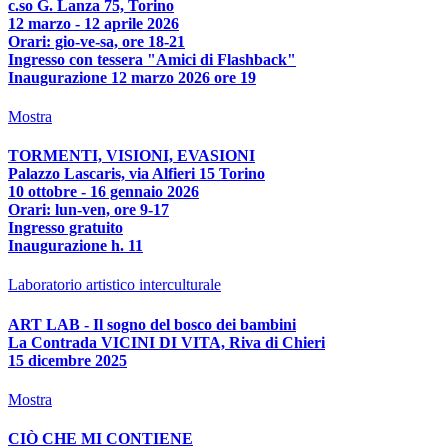
c.so G. Lanza 75, Torino
12 marzo - 12 aprile 2026
Orari: gio-ve-sa, ore 18-21
Ingresso con tessera "Amici di Flashback"
Inaugurazione 12 marzo 2026 ore 19
Mostra
TORMENTI, VISIONI, EVASIONI
Palazzo Lascaris, via Alfieri 15 Torino
10 ottobre - 16 gennaio 2026
Orari: lun-ven, ore 9-17
Ingresso gratuito
Inaugurazione h. 11
Laboratorio artistico interculturale
ART LAB - Il sogno del bosco dei bambini
La Contrada VICINI DI VITA, Riva di Chieri
15 dicembre 2025
Mostra
CIÒ CHE MI CONTIENE