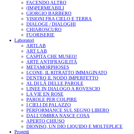
FACENDO ALTRO
(IM)PERMEABILI
GIORGIO BARBERO
VISIONI FRA CIELO E TERRA
DIALOGE / DIALOGHI
CHIAROSCURO
FUORISERIE
Laboratori
ARTLAB
ART LAB
CASPITA CHE MUSEO!
ARTE ANTIFRAGILITÀ
METAMORPHOSES
I-CONE, IL RITRATTO IMMAGINATO
DENTRO IL NODO IMPERFETTO
AL DI LÀ DELLE PAROLE
LINEE IN DIALOGO A ROVESCIO
LA VIE EN ROSE
PAROLE PER COLPIRE
I CIELI DI PALAZZO
PERFORMANCE SUL SEGNO LIBERO
DALL'OMBRA NASCE COSA
APERTO CHIUSO
DIONISO, UN DIO LIQUIDO E MOLTEPLICE
Progetti