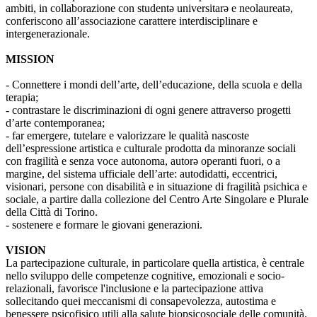
ambiti, in collaborazione con studentə universitarə e neolaureatə,
conferiscono all’associazione carattere interdisciplinare e
intergenerazionale.
MISSION
- Connettere i mondi dell’arte, dell’educazione, della scuola e della
terapia;
- contrastare le discriminazioni di ogni genere attraverso progetti
d’arte contemporanea;
- far emergere, tutelare e valorizzare le qualità nascoste
dell’espressione artistica e culturale prodotta da minoranze sociali
con fragilità e senza voce autonoma, autorə operanti fuori, o a
margine, del sistema ufficiale dell’arte: autodidatti, eccentrici,
visionari, persone con disabilità e in situazione di fragilità psichica e
sociale, a partire dalla collezione del Centro Arte Singolare e Plurale
della Città di Torino.
- sostenere e formare le giovani generazioni.
VISION
La partecipazione culturale, in particolare quella artistica, è centrale
nello sviluppo delle competenze cognitive, emozionali e socio-
relazionali, favorisce l'inclusione e la partecipazione attiva
sollecitando quei meccanismi di consapevolezza, autostima e
benessere psicofisico utili alla salute biopsicosociale delle comunità.