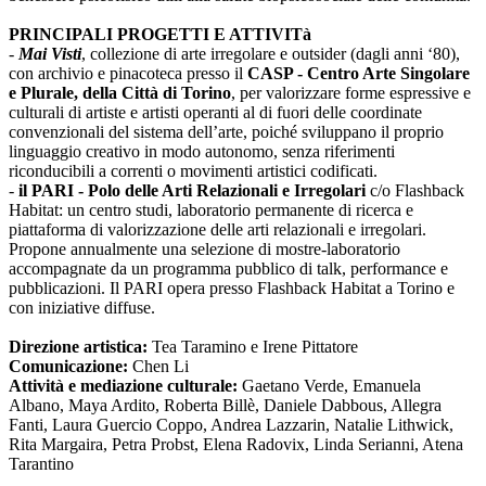
PRINCIPALI PROGETTI E ATTIVITà
-
Mai Visti
, collezione di arte irregolare e outsider (dagli anni ‘80),
con archivio e pinacoteca presso il
CASP - Centro Arte Singolare
e Plurale, della Città di Torino
, per valorizzare forme espressive e
culturali di artiste e artisti operanti al di fuori delle coordinate
convenzionali del sistema dell’arte, poiché sviluppano il proprio
linguaggio creativo in modo autonomo, senza riferimenti
riconducibili a correnti o movimenti artistici codificati.
-
il PARI - Polo delle Arti Relazionali e Irregolari
c/o Flashback
Habitat: un centro studi, laboratorio permanente di ricerca e
piattaforma di valorizzazione delle arti relazionali e irregolari.
Propone annualmente una selezione di mostre-laboratorio
accompagnate da un programma pubblico di talk, performance e
pubblicazioni. Il PARI opera presso Flashback Habitat a Torino e
con iniziative diffuse.
Direzione artistica:
Tea Taramino e Irene Pittatore
Comunicazione:
Chen Li
Attività e mediazione culturale:
Gaetano Verde, Emanuela
Albano, Maya Ardito, Roberta Billè, Daniele Dabbous, Allegra
Fanti, Laura Guercio Coppo, Andrea Lazzarin, Natalie Lithwick,
Rita Margaira, Petra Probst, Elena Radovix, Linda Serianni, Atena
Tarantino