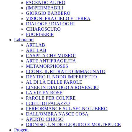
FACENDO ALTRO
(IM)PERMEABILI
GIORGIO BARBERO
VISIONI FRA CIELO E TERRA
DIALOGE / DIALOGHI
CHIAROSCURO
FUORISERIE
Laboratori
ARTLAB
ART LAB
CASPITA CHE MUSEO!
ARTE ANTIFRAGILITÀ
METAMORPHOSES
I-CONE, IL RITRATTO IMMAGINATO
DENTRO IL NODO IMPERFETTO
AL DI LÀ DELLE PAROLE
LINEE IN DIALOGO A ROVESCIO
LA VIE EN ROSE
PAROLE PER COLPIRE
I CIELI DI PALAZZO
PERFORMANCE SUL SEGNO LIBERO
DALL'OMBRA NASCE COSA
APERTO CHIUSO
DIONISO, UN DIO LIQUIDO E MOLTEPLICE
Progetti