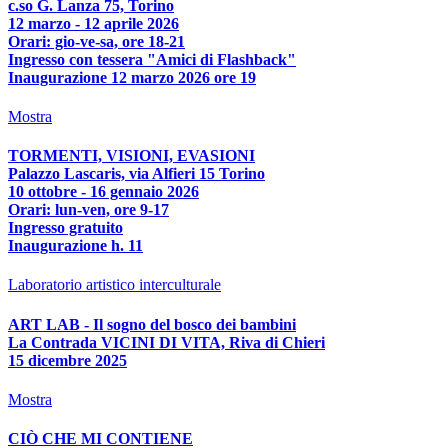
c.so G. Lanza 75, Torino
12 marzo - 12 aprile 2026
Orari: gio-ve-sa, ore 18-21
Ingresso con tessera "Amici di Flashback"
Inaugurazione 12 marzo 2026 ore 19
Mostra
TORMENTI, VISIONI, EVASIONI
Palazzo Lascaris, via Alfieri 15 Torino
10 ottobre - 16 gennaio 2026
Orari: lun-ven, ore 9-17
Ingresso gratuito
Inaugurazione h. 11
Laboratorio artistico interculturale
ART LAB - Il sogno del bosco dei bambini
La Contrada VICINI DI VITA, Riva di Chieri
15 dicembre 2025
Mostra
CIÒ CHE MI CONTIENE