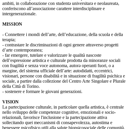
ambiti, in collaborazione con studentə universitarə e neolaureatə,
conferiscono all’associazione carattere interdisciplinare e
intergenerazionale.
MISSION
- Connettere i mondi dell’arte, dell’educazione, della scuola e della
terapia;
- contrastare le discriminazioni di ogni genere attraverso progetti
d’arte contemporanea;
- far emergere, tutelare e valorizzare le qualità nascoste
dell’espressione artistica e culturale prodotta da minoranze sociali
con fragilità e senza voce autonoma, autorə operanti fuori, o a
margine, del sistema ufficiale dell’arte: autodidatti, eccentrici,
visionari, persone con disabilità e in situazione di fragilità psichica e
sociale, a partire dalla collezione del Centro Arte Singolare e Plurale
della Città di Torino.
- sostenere e formare le giovani generazioni.
VISION
La partecipazione culturale, in particolare quella artistica, è centrale
nello sviluppo delle competenze cognitive, emozionali e socio-
relazionali, favorisce l'inclusione e la partecipazione attiva
sollecitando quei meccanismi di consapevolezza, autostima e
benessere psicofisico utili alla salute biopsicosociale delle comunità.