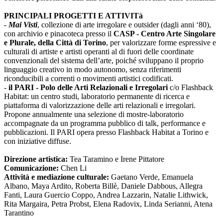
PRINCIPALI PROGETTI E ATTIVITà
-
Mai Visti
, collezione di arte irregolare e outsider (dagli anni ‘80),
con archivio e pinacoteca presso il
CASP - Centro Arte Singolare
e Plurale, della Città di Torino
, per valorizzare forme espressive e
culturali di artiste e artisti operanti al di fuori delle coordinate
convenzionali del sistema dell’arte, poiché sviluppano il proprio
linguaggio creativo in modo autonomo, senza riferimenti
riconducibili a correnti o movimenti artistici codificati.
-
il PARI - Polo delle Arti Relazionali e Irregolari
c/o Flashback
Habitat: un centro studi, laboratorio permanente di ricerca e
piattaforma di valorizzazione delle arti relazionali e irregolari.
Propone annualmente una selezione di mostre-laboratorio
accompagnate da un programma pubblico di talk, performance e
pubblicazioni. Il PARI opera presso Flashback Habitat a Torino e
con iniziative diffuse.
Direzione artistica:
Tea Taramino e Irene Pittatore
Comunicazione:
Chen Li
Attività e mediazione culturale:
Gaetano Verde, Emanuela
Albano, Maya Ardito, Roberta Billè, Daniele Dabbous, Allegra
Fanti, Laura Guercio Coppo, Andrea Lazzarin, Natalie Lithwick,
Rita Margaira, Petra Probst, Elena Radovix, Linda Serianni, Atena
Tarantino