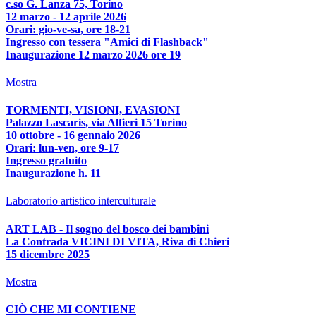
c.so G. Lanza 75, Torino
12 marzo - 12 aprile 2026
Orari: gio-ve-sa, ore 18-21
Ingresso con tessera "Amici di Flashback"
Inaugurazione 12 marzo 2026 ore 19
Mostra
TORMENTI, VISIONI, EVASIONI
Palazzo Lascaris, via Alfieri 15 Torino
10 ottobre - 16 gennaio 2026
Orari: lun-ven, ore 9-17
Ingresso gratuito
Inaugurazione h. 11
Laboratorio artistico interculturale
ART LAB - Il sogno del bosco dei bambini
La Contrada VICINI DI VITA, Riva di Chieri
15 dicembre 2025
Mostra
CIÒ CHE MI CONTIENE