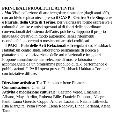
PRINCIPALI PROGETTI E ATTIVITà
-
Mai Visti
, collezione di arte irregolare e outsider (dagli anni ‘80),
con archivio e pinacoteca presso il
CASP - Centro Arte Singolare
e Plurale, della Città di Torino
, per valorizzare forme espressive e
culturali di artiste e artisti operanti al di fuori delle coordinate
convenzionali del sistema dell’arte, poiché sviluppano il proprio
linguaggio creativo in modo autonomo, senza riferimenti
riconducibili a correnti o movimenti artistici codificati.
-
il PARI - Polo delle Arti Relazionali e Irregolari
c/o Flashback
Habitat: un centro studi, laboratorio permanente di ricerca e
piattaforma di valorizzazione delle arti relazionali e irregolari.
Propone annualmente una selezione di mostre-laboratorio
accompagnate da un programma pubblico di talk, performance e
pubblicazioni. Il PARI opera presso Flashback Habitat a Torino e
con iniziative diffuse.
Direzione artistica:
Tea Taramino e Irene Pittatore
Comunicazione:
Chen Li
Attività e mediazione culturale:
Gaetano Verde, Emanuela
Albano, Maya Ardito, Roberta Billè, Daniele Dabbous, Allegra
Fanti, Laura Guercio Coppo, Andrea Lazzarin, Natalie Lithwick,
Rita Margaira, Petra Probst, Elena Radovix, Linda Serianni, Atena
Tarantino