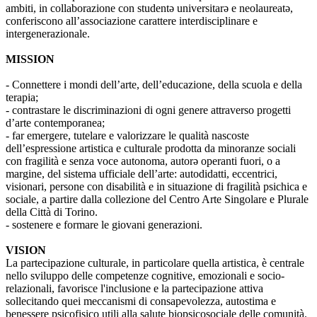
ambiti, in collaborazione con studentə universitarə e neolaureatə,
conferiscono all’associazione carattere interdisciplinare e
intergenerazionale.
MISSION
- Connettere i mondi dell’arte, dell’educazione, della scuola e della
terapia;
- contrastare le discriminazioni di ogni genere attraverso progetti
d’arte contemporanea;
- far emergere, tutelare e valorizzare le qualità nascoste
dell’espressione artistica e culturale prodotta da minoranze sociali
con fragilità e senza voce autonoma, autorə operanti fuori, o a
margine, del sistema ufficiale dell’arte: autodidatti, eccentrici,
visionari, persone con disabilità e in situazione di fragilità psichica e
sociale, a partire dalla collezione del Centro Arte Singolare e Plurale
della Città di Torino.
- sostenere e formare le giovani generazioni.
VISION
La partecipazione culturale, in particolare quella artistica, è centrale
nello sviluppo delle competenze cognitive, emozionali e socio-
relazionali, favorisce l'inclusione e la partecipazione attiva
sollecitando quei meccanismi di consapevolezza, autostima e
benessere psicofisico utili alla salute biopsicosociale delle comunità.