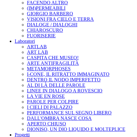
FACENDO ALTRO
(IM)PERMEABILI
GIORGIO BARBERO
VISIONI FRA CIELO E TERRA
DIALOGE / DIALOGHI
CHIAROSCURO
FUORISERIE
Laboratori
ARTLAB
ART LAB
CASPITA CHE MUSEO!
ARTE ANTIFRAGILITÀ
METAMORPHOSES
I-CONE, IL RITRATTO IMMAGINATO
DENTRO IL NODO IMPERFETTO
AL DI LÀ DELLE PAROLE
LINEE IN DIALOGO A ROVESCIO
LA VIE EN ROSE
PAROLE PER COLPIRE
I CIELI DI PALAZZO
PERFORMANCE SUL SEGNO LIBERO
DALL'OMBRA NASCE COSA
APERTO CHIUSO
DIONISO, UN DIO LIQUIDO E MOLTEPLICE
Progetti