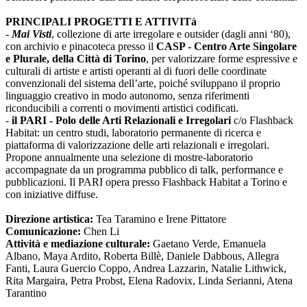
PRINCIPALI PROGETTI E ATTIVITà
-
Mai Visti
, collezione di arte irregolare e outsider (dagli anni ‘80),
con archivio e pinacoteca presso il
CASP - Centro Arte Singolare
e Plurale, della Città di Torino
, per valorizzare forme espressive e
culturali di artiste e artisti operanti al di fuori delle coordinate
convenzionali del sistema dell’arte, poiché sviluppano il proprio
linguaggio creativo in modo autonomo, senza riferimenti
riconducibili a correnti o movimenti artistici codificati.
-
il PARI - Polo delle Arti Relazionali e Irregolari
c/o Flashback
Habitat: un centro studi, laboratorio permanente di ricerca e
piattaforma di valorizzazione delle arti relazionali e irregolari.
Propone annualmente una selezione di mostre-laboratorio
accompagnate da un programma pubblico di talk, performance e
pubblicazioni. Il PARI opera presso Flashback Habitat a Torino e
con iniziative diffuse.
Direzione artistica:
Tea Taramino e Irene Pittatore
Comunicazione:
Chen Li
Attività e mediazione culturale:
Gaetano Verde, Emanuela
Albano, Maya Ardito, Roberta Billè, Daniele Dabbous, Allegra
Fanti, Laura Guercio Coppo, Andrea Lazzarin, Natalie Lithwick,
Rita Margaira, Petra Probst, Elena Radovix, Linda Serianni, Atena
Tarantino