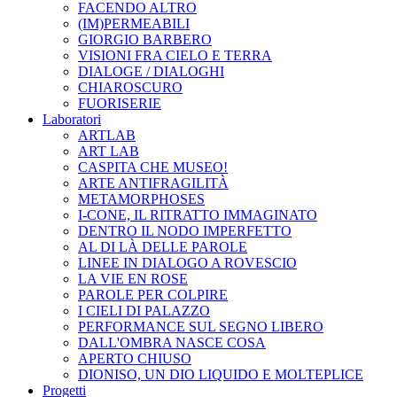
FACENDO ALTRO
(IM)PERMEABILI
GIORGIO BARBERO
VISIONI FRA CIELO E TERRA
DIALOGE / DIALOGHI
CHIAROSCURO
FUORISERIE
Laboratori
ARTLAB
ART LAB
CASPITA CHE MUSEO!
ARTE ANTIFRAGILITÀ
METAMORPHOSES
I-CONE, IL RITRATTO IMMAGINATO
DENTRO IL NODO IMPERFETTO
AL DI LÀ DELLE PAROLE
LINEE IN DIALOGO A ROVESCIO
LA VIE EN ROSE
PAROLE PER COLPIRE
I CIELI DI PALAZZO
PERFORMANCE SUL SEGNO LIBERO
DALL'OMBRA NASCE COSA
APERTO CHIUSO
DIONISO, UN DIO LIQUIDO E MOLTEPLICE
Progetti