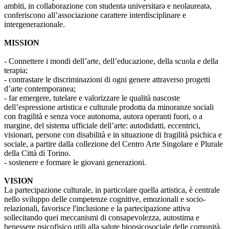
ambiti, in collaborazione con studentə universitarə e neolaureatə,
conferiscono all’associazione carattere interdisciplinare e
intergenerazionale.
MISSION
- Connettere i mondi dell’arte, dell’educazione, della scuola e della
terapia;
- contrastare le discriminazioni di ogni genere attraverso progetti
d’arte contemporanea;
- far emergere, tutelare e valorizzare le qualità nascoste
dell’espressione artistica e culturale prodotta da minoranze sociali
con fragilità e senza voce autonoma, autorə operanti fuori, o a
margine, del sistema ufficiale dell’arte: autodidatti, eccentrici,
visionari, persone con disabilità e in situazione di fragilità psichica e
sociale, a partire dalla collezione del Centro Arte Singolare e Plurale
della Città di Torino.
- sostenere e formare le giovani generazioni.
VISION
La partecipazione culturale, in particolare quella artistica, è centrale
nello sviluppo delle competenze cognitive, emozionali e socio-
relazionali, favorisce l'inclusione e la partecipazione attiva
sollecitando quei meccanismi di consapevolezza, autostima e
benessere psicofisico utili alla salute biopsicosociale delle comunità.