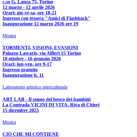
c.so G. Lanza 75, Torino
12 marzo - 12 aprile 2026
Orari: gio-ve-sa, ore 18-21
Ingresso con tessera "Amici di Flashback"
Inaugurazione 12 marzo 2026 ore 19
Mostra
TORMENTI, VISIONI, EVASIONI
Palazzo Lascaris, via Alfieri 15 Torino
10 ottobre - 16 gennaio 2026
Orari: lun-ven, ore 9-17
Ingresso gratuito
Inaugurazione h. 11
Laboratorio artistico interculturale
ART LAB - Il sogno del bosco dei bambini
La Contrada VICINI DI VITA, Riva di Chieri
15 dicembre 2025
Mostra
CIÒ CHE MI CONTIENE