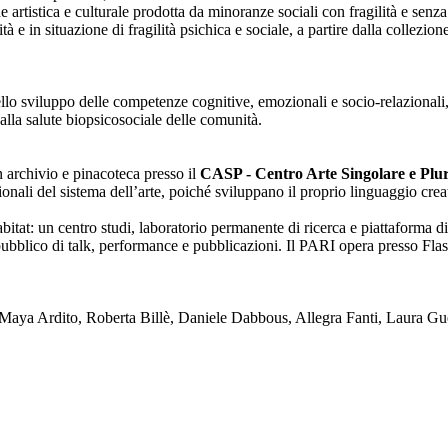
one artistica e culturale prodotta da minoranze sociali con fragilità e se
lità e in situazione di fragilità psichica e sociale, a partire dalla collezi
nello sviluppo delle competenze cognitive, emozionali e socio-relazionali,
alla salute biopsicosociale delle comunità.
on archivio e pinacoteca presso il
CASP - Centro Arte Singolare e Plura
enzionali del sistema dell’arte, poiché sviluppano il proprio linguaggio c
tat: un centro studi, laboratorio permanente di ricerca e piattaforma di
blico di talk, performance e pubblicazioni. Il PARI opera presso Flash
ya Ardito, Roberta Billè, Daniele Dabbous, Allegra Fanti, Laura Gue