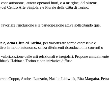
nza voce autonoma, autorə operanti fuori, o a margine, del sistema
one del Centro Arte Singolare e Plurale della Città di Torino.
 favorisce l'inclusione e la partecipazione attiva sollecitando quei
le, della Città di Torino
, per valorizzare forme espressive e
reativo in modo autonomo, senza riferimenti riconducibili a correnti o
 valorizzazione delle arti relazionali e irregolari. Propone annualmente
back Habitat a Torino e con iniziative diffuse.
rcio Coppo, Andrea Lazzarin, Natalie Lithwick, Rita Margaira, Petra