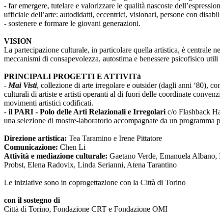
- far emergere, tutelare e valorizzare le qualità nascoste dell’espressi
ufficiale dell’arte: autodidatti, eccentrici, visionari, persone con disabi
- sostenere e formare le giovani generazioni.
VISION
La partecipazione culturale, in particolare quella artistica, è centrale 
meccanismi di consapevolezza, autostima e benessere psicofisico utili 
PRINCIPALI PROGETTI E ATTIVITà
-
Mai Visti
, collezione di arte irregolare e outsider (dagli anni ‘80), c
culturali di artiste e artisti operanti al di fuori delle coordinate conv
movimenti artistici codificati.
-
il PARI - Polo delle Arti Relazionali e Irregolari
c/o Flashback Habi
una selezione di mostre-laboratorio accompagnate da un programma pub
Direzione artistica:
Tea Taramino e Irene Pittatore
Comunicazione:
Chen Li
Attività e mediazione culturale:
Gaetano Verde, Emanuela Albano, Ma
Probst, Elena Radovix, Linda Serianni, Atena Tarantino
Le iniziative sono in coprogettazione con la Città di Torino
con il sostegno di
Città di Torino, Fondazione CRT e Fondazione OMI