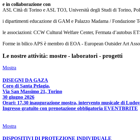
e in collaborazione con
ASL Città di Torino e ASL TO3, Università degli Studi di Torino, Poli
i dipartimenti educazione di GAM e Palazzo Madama / Fondazione T
le associazioni: CCW Cultural Welfare Center, Fermata d’autobus ETS
Forme in bilico APS è membro di EOA - European Outsider Art Associat
Le nostre attività: mostre - laboratori - progetti
Mostra
DISEGNI DA GAZA
Coro di Santa Pelagia,
Via San Massimo 21, Torino
30 giugno 2026
Orari: 17.30 inaugurazione mostra, intervento musicale di Ludov
Ingresso gratuito con prenotazione obbligatoria EVENTBRITE
Mostra
DISPOSITIVI DI PROTEZIONE INDIVIDUALE