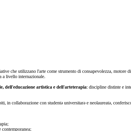
iative che utilizzano l'arte come strumento di consapevolezza, motore di
 a livello internazionale.
le, dell'educazione artistica e dell'arteterapia
: discipline distinte e i
biti, in collaborazione con studentə universitarə e neolaureatə, conferisc
apia;
rte contemporanea;