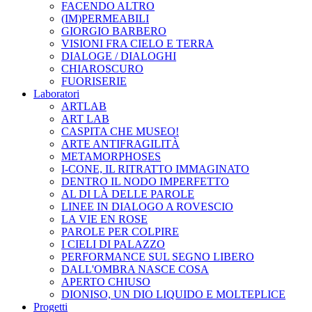
FACENDO ALTRO
(IM)PERMEABILI
GIORGIO BARBERO
VISIONI FRA CIELO E TERRA
DIALOGE / DIALOGHI
CHIAROSCURO
FUORISERIE
Laboratori
ARTLAB
ART LAB
CASPITA CHE MUSEO!
ARTE ANTIFRAGILITÀ
METAMORPHOSES
I-CONE, IL RITRATTO IMMAGINATO
DENTRO IL NODO IMPERFETTO
AL DI LÀ DELLE PAROLE
LINEE IN DIALOGO A ROVESCIO
LA VIE EN ROSE
PAROLE PER COLPIRE
I CIELI DI PALAZZO
PERFORMANCE SUL SEGNO LIBERO
DALL'OMBRA NASCE COSA
APERTO CHIUSO
DIONISO, UN DIO LIQUIDO E MOLTEPLICE
Progetti