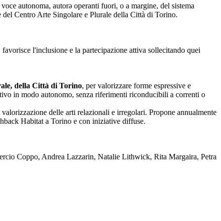
nza voce autonoma, autorə operanti fuori, o a margine, del sistema
one del Centro Arte Singolare e Plurale della Città di Torino.
 favorisce l'inclusione e la partecipazione attiva sollecitando quei
le, della Città di Torino
, per valorizzare forme espressive e
reativo in modo autonomo, senza riferimenti riconducibili a correnti o
 valorizzazione delle arti relazionali e irregolari. Propone annualmente
back Habitat a Torino e con iniziative diffuse.
rcio Coppo, Andrea Lazzarin, Natalie Lithwick, Rita Margaira, Petra