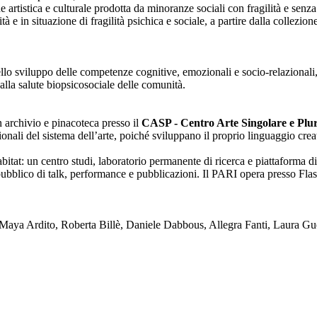
one artistica e culturale prodotta da minoranze sociali con fragilità e se
lità e in situazione di fragilità psichica e sociale, a partire dalla collezi
nello sviluppo delle competenze cognitive, emozionali e socio-relazionali,
alla salute biopsicosociale delle comunità.
on archivio e pinacoteca presso il
CASP - Centro Arte Singolare e Plura
enzionali del sistema dell’arte, poiché sviluppano il proprio linguaggio c
tat: un centro studi, laboratorio permanente di ricerca e piattaforma di
blico di talk, performance e pubblicazioni. Il PARI opera presso Flash
ya Ardito, Roberta Billè, Daniele Dabbous, Allegra Fanti, Laura Gue