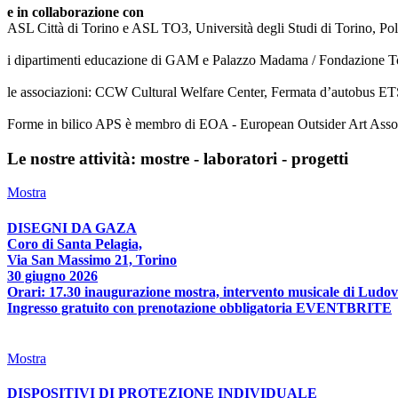
e in collaborazione con
ASL Città di Torino e ASL TO3, Università degli Studi di Torino, Poli
i dipartimenti educazione di GAM e Palazzo Madama / Fondazione T
le associazioni: CCW Cultural Welfare Center, Fermata d’autobus ETS
Forme in bilico APS è membro di EOA - European Outsider Art Associat
Le nostre attività: mostre - laboratori - progetti
Mostra
DISEGNI DA GAZA
Coro di Santa Pelagia,
Via San Massimo 21, Torino
30 giugno 2026
Orari: 17.30 inaugurazione mostra, intervento musicale di Ludov
Ingresso gratuito con prenotazione obbligatoria EVENTBRITE
Mostra
DISPOSITIVI DI PROTEZIONE INDIVIDUALE