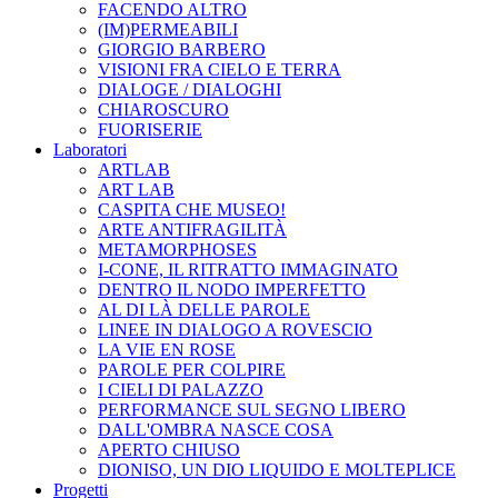
FACENDO ALTRO
(IM)PERMEABILI
GIORGIO BARBERO
VISIONI FRA CIELO E TERRA
DIALOGE / DIALOGHI
CHIAROSCURO
FUORISERIE
Laboratori
ARTLAB
ART LAB
CASPITA CHE MUSEO!
ARTE ANTIFRAGILITÀ
METAMORPHOSES
I-CONE, IL RITRATTO IMMAGINATO
DENTRO IL NODO IMPERFETTO
AL DI LÀ DELLE PAROLE
LINEE IN DIALOGO A ROVESCIO
LA VIE EN ROSE
PAROLE PER COLPIRE
I CIELI DI PALAZZO
PERFORMANCE SUL SEGNO LIBERO
DALL'OMBRA NASCE COSA
APERTO CHIUSO
DIONISO, UN DIO LIQUIDO E MOLTEPLICE
Progetti