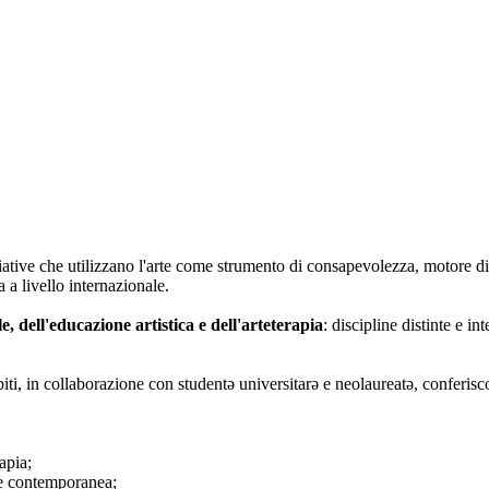
iative che utilizzano l'arte come strumento di consapevolezza, motore di
 a livello internazionale.
le, dell'educazione artistica e dell'arteterapia
: discipline distinte e i
biti, in collaborazione con studentə universitarə e neolaureatə, conferisc
apia;
rte contemporanea;