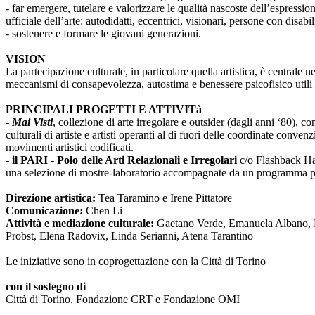
- far emergere, tutelare e valorizzare le qualità nascoste dell’espressi
ufficiale dell’arte: autodidatti, eccentrici, visionari, persone con disabi
- sostenere e formare le giovani generazioni.
VISION
La partecipazione culturale, in particolare quella artistica, è centrale 
meccanismi di consapevolezza, autostima e benessere psicofisico utili 
PRINCIPALI PROGETTI E ATTIVITà
-
Mai Visti
, collezione di arte irregolare e outsider (dagli anni ‘80), c
culturali di artiste e artisti operanti al di fuori delle coordinate conv
movimenti artistici codificati.
-
il PARI - Polo delle Arti Relazionali e Irregolari
c/o Flashback Habi
una selezione di mostre-laboratorio accompagnate da un programma pub
Direzione artistica:
Tea Taramino e Irene Pittatore
Comunicazione:
Chen Li
Attività e mediazione culturale:
Gaetano Verde, Emanuela Albano, Ma
Probst, Elena Radovix, Linda Serianni, Atena Tarantino
Le iniziative sono in coprogettazione con la Città di Torino
con il sostegno di
Città di Torino, Fondazione CRT e Fondazione OMI