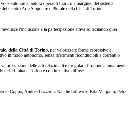
nza voce autonoma, autorə operanti fuori, o a margine, del sistema
one del Centro Arte Singolare e Plurale della Città di Torino.
 favorisce l'inclusione e la partecipazione attiva sollecitando quei
le, della Città di Torino
, per valorizzare forme espressive e
reativo in modo autonomo, senza riferimenti riconducibili a correnti o
 valorizzazione delle arti relazionali e irregolari. Propone annualmente
back Habitat a Torino e con iniziative diffuse.
rcio Coppo, Andrea Lazzarin, Natalie Lithwick, Rita Margaira, Petra