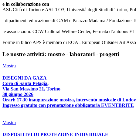
e in collaborazione con
ASL Città di Torino e ASL TO3, Università degli Studi di Torino, Poli
i dipartimenti educazione di GAM e Palazzo Madama / Fondazione T
le associazioni: CCW Cultural Welfare Center, Fermata d’autobus ETS
Forme in bilico APS è membro di EOA - European Outsider Art Associat
Le nostre attività: mostre - laboratori - progetti
Mostra
DISEGNI DA GAZA
Coro di Santa Pelagia,
Via San Massimo 21, Torino
30 giugno 2026
Orari: 17.30 inaugurazione mostra, intervento musicale di Ludov
Ingresso gratuito con prenotazione obbligatoria EVENTBRITE
Mostra
DISPOSITIVI DI PROTEZIONE INDIVIDUALE