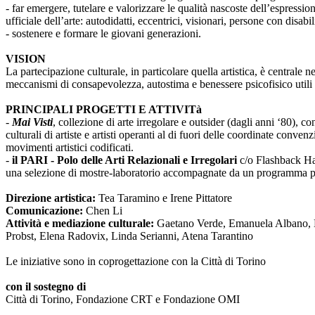
- far emergere, tutelare e valorizzare le qualità nascoste dell’espressi
ufficiale dell’arte: autodidatti, eccentrici, visionari, persone con disabi
- sostenere e formare le giovani generazioni.
VISION
La partecipazione culturale, in particolare quella artistica, è centrale 
meccanismi di consapevolezza, autostima e benessere psicofisico utili 
PRINCIPALI PROGETTI E ATTIVITà
-
Mai Visti
, collezione di arte irregolare e outsider (dagli anni ‘80), c
culturali di artiste e artisti operanti al di fuori delle coordinate conv
movimenti artistici codificati.
-
il PARI - Polo delle Arti Relazionali e Irregolari
c/o Flashback Habi
una selezione di mostre-laboratorio accompagnate da un programma pub
Direzione artistica:
Tea Taramino e Irene Pittatore
Comunicazione:
Chen Li
Attività e mediazione culturale:
Gaetano Verde, Emanuela Albano, Ma
Probst, Elena Radovix, Linda Serianni, Atena Tarantino
Le iniziative sono in coprogettazione con la Città di Torino
con il sostegno di
Città di Torino, Fondazione CRT e Fondazione OMI