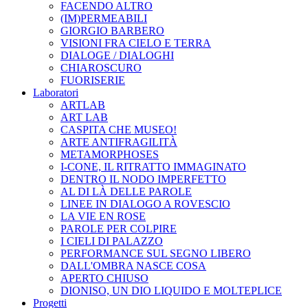
FACENDO ALTRO
(IM)PERMEABILI
GIORGIO BARBERO
VISIONI FRA CIELO E TERRA
DIALOGE / DIALOGHI
CHIAROSCURO
FUORISERIE
Laboratori
ARTLAB
ART LAB
CASPITA CHE MUSEO!
ARTE ANTIFRAGILITÀ
METAMORPHOSES
I-CONE, IL RITRATTO IMMAGINATO
DENTRO IL NODO IMPERFETTO
AL DI LÀ DELLE PAROLE
LINEE IN DIALOGO A ROVESCIO
LA VIE EN ROSE
PAROLE PER COLPIRE
I CIELI DI PALAZZO
PERFORMANCE SUL SEGNO LIBERO
DALL'OMBRA NASCE COSA
APERTO CHIUSO
DIONISO, UN DIO LIQUIDO E MOLTEPLICE
Progetti