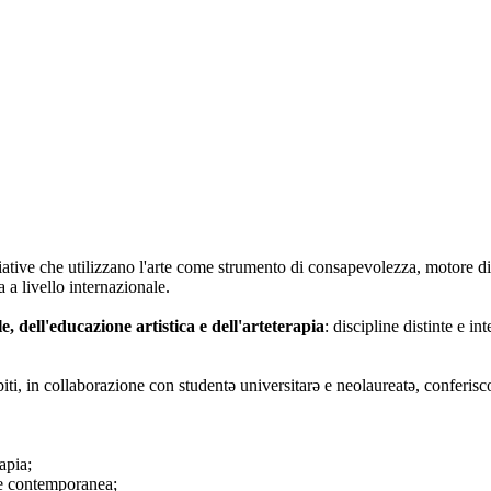
iative che utilizzano l'arte come strumento di consapevolezza, motore di
 a livello internazionale.
le, dell'educazione artistica e dell'arteterapia
: discipline distinte e i
biti, in collaborazione con studentə universitarə e neolaureatə, conferisc
apia;
rte contemporanea;