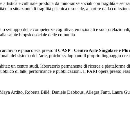
one artistica e culturale prodotta da minoranze sociali con fragilità e se
lità e in situazione di fragilità psichica e sociale, a partire dalla collezi
nello sviluppo delle competenze cognitive, emozionali e socio-relazionali,
alla salute biopsicosociale delle comunità.
on archivio e pinacoteca presso il
CASP - Centro Arte Singolare e Plura
enzionali del sistema dell’arte, poiché sviluppano il proprio linguaggio c
tat: un centro studi, laboratorio permanente di ricerca e piattaforma di
blico di talk, performance e pubblicazioni. Il PARI opera presso Flash
ya Ardito, Roberta Billè, Daniele Dabbous, Allegra Fanti, Laura Gue