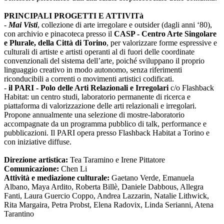
PRINCIPALI PROGETTI E ATTIVITà
-
Mai Visti
, collezione di arte irregolare e outsider (dagli anni ‘80),
con archivio e pinacoteca presso il
CASP - Centro Arte Singolare
e Plurale, della Città di Torino
, per valorizzare forme espressive e
culturali di artiste e artisti operanti al di fuori delle coordinate
convenzionali del sistema dell’arte, poiché sviluppano il proprio
linguaggio creativo in modo autonomo, senza riferimenti
riconducibili a correnti o movimenti artistici codificati.
-
il PARI - Polo delle Arti Relazionali e Irregolari
c/o Flashback
Habitat: un centro studi, laboratorio permanente di ricerca e
piattaforma di valorizzazione delle arti relazionali e irregolari.
Propone annualmente una selezione di mostre-laboratorio
accompagnate da un programma pubblico di talk, performance e
pubblicazioni. Il PARI opera presso Flashback Habitat a Torino e
con iniziative diffuse.
Direzione artistica:
Tea Taramino e Irene Pittatore
Comunicazione:
Chen Li
Attività e mediazione culturale:
Gaetano Verde, Emanuela
Albano, Maya Ardito, Roberta Billè, Daniele Dabbous, Allegra
Fanti, Laura Guercio Coppo, Andrea Lazzarin, Natalie Lithwick,
Rita Margaira, Petra Probst, Elena Radovix, Linda Serianni, Atena
Tarantino