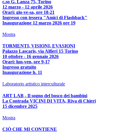
c.so G. Lanza 75, Torino
12 marzo - 12 aprile 2026
Orari: gio-ve-sa, ore 18-21
Ingresso con tessera "Amici di Flashback"
Inaugurazione 12 marzo 2026 ore 19
Mostra
TORMENTI, VISIONI, EVASIONI
Palazzo Lascaris, via Alfieri 15 Torino
10 ottobre - 16 gennaio 2026
Orari: lun-ven, ore 9-17
Ingresso gratuito
Inaugurazione h. 11
Laboratorio artistico interculturale
ART LAB - Il sogno del bosco dei bambini
La Contrada VICINI DI VITA, Riva di Chieri
15 dicembre 2025
Mostra
CIÒ CHE MI CONTIENE