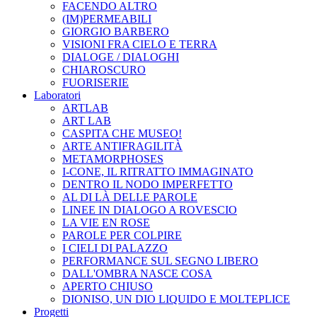
FACENDO ALTRO
(IM)PERMEABILI
GIORGIO BARBERO
VISIONI FRA CIELO E TERRA
DIALOGE / DIALOGHI
CHIAROSCURO
FUORISERIE
Laboratori
ARTLAB
ART LAB
CASPITA CHE MUSEO!
ARTE ANTIFRAGILITÀ
METAMORPHOSES
I-CONE, IL RITRATTO IMMAGINATO
DENTRO IL NODO IMPERFETTO
AL DI LÀ DELLE PAROLE
LINEE IN DIALOGO A ROVESCIO
LA VIE EN ROSE
PAROLE PER COLPIRE
I CIELI DI PALAZZO
PERFORMANCE SUL SEGNO LIBERO
DALL'OMBRA NASCE COSA
APERTO CHIUSO
DIONISO, UN DIO LIQUIDO E MOLTEPLICE
Progetti