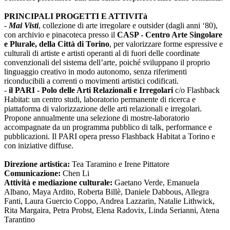
PRINCIPALI PROGETTI E ATTIVITà
-
Mai Visti
, collezione di arte irregolare e outsider (dagli anni ‘80),
con archivio e pinacoteca presso il
CASP - Centro Arte Singolare
e Plurale, della Città di Torino
, per valorizzare forme espressive e
culturali di artiste e artisti operanti al di fuori delle coordinate
convenzionali del sistema dell’arte, poiché sviluppano il proprio
linguaggio creativo in modo autonomo, senza riferimenti
riconducibili a correnti o movimenti artistici codificati.
-
il PARI - Polo delle Arti Relazionali e Irregolari
c/o Flashback
Habitat: un centro studi, laboratorio permanente di ricerca e
piattaforma di valorizzazione delle arti relazionali e irregolari.
Propone annualmente una selezione di mostre-laboratorio
accompagnate da un programma pubblico di talk, performance e
pubblicazioni. Il PARI opera presso Flashback Habitat a Torino e
con iniziative diffuse.
Direzione artistica:
Tea Taramino e Irene Pittatore
Comunicazione:
Chen Li
Attività e mediazione culturale:
Gaetano Verde, Emanuela
Albano, Maya Ardito, Roberta Billè, Daniele Dabbous, Allegra
Fanti, Laura Guercio Coppo, Andrea Lazzarin, Natalie Lithwick,
Rita Margaira, Petra Probst, Elena Radovix, Linda Serianni, Atena
Tarantino