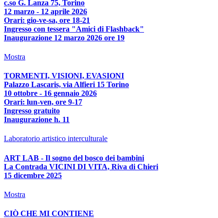
c.so G. Lanza 75, Torino
12 marzo - 12 aprile 2026
Orari: gio-ve-sa, ore 18-21
Ingresso con tessera "Amici di Flashback"
Inaugurazione 12 marzo 2026 ore 19
Mostra
TORMENTI, VISIONI, EVASIONI
Palazzo Lascaris, via Alfieri 15 Torino
10 ottobre - 16 gennaio 2026
Orari: lun-ven, ore 9-17
Ingresso gratuito
Inaugurazione h. 11
Laboratorio artistico interculturale
ART LAB - Il sogno del bosco dei bambini
La Contrada VICINI DI VITA, Riva di Chieri
15 dicembre 2025
Mostra
CIÒ CHE MI CONTIENE