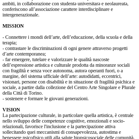
ambiti, in collaborazione con studentə universitarə e neolaureatə,
conferiscono all’associazione carattere interdisciplinare e
intergenerazionale.
MISSION
- Connettere i mondi dell’arte, dell’educazione, della scuola e della
terapia;
- contrastare le discriminazioni di ogni genere attraverso progetti
d’arte contemporanea;
- far emergere, tutelare e valorizzare le qualità nascoste
dell’espressione artistica e culturale prodotta da minoranze sociali
con fragilità e senza voce autonoma, autorə operanti fuori, o a
margine, del sistema ufficiale dell’arte: autodidatti, eccentrici,
visionari, persone con disabilità e in situazione di fragilità psichica e
sociale, a partire dalla collezione del Centro Arte Singolare e Plurale
della Città di Torino.
- sostenere e formare le giovani generazioni.
VISION
La partecipazione culturale, in particolare quella artistica, è centrale
nello sviluppo delle competenze cognitive, emozionali e socio-
relazionali, favorisce l'inclusione e la partecipazione attiva
sollecitando quei meccanismi di consapevolezza, autostima e
benessere psicofisico utili alla salute biopsicosociale delle comunità.